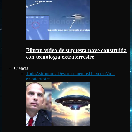
Filtran vídeo de supuesta nave construida
con tecnología extraterrestre
Ciencia
Todo
Astronomía
Descubrimientos
Universo
Vida
extraterrestre