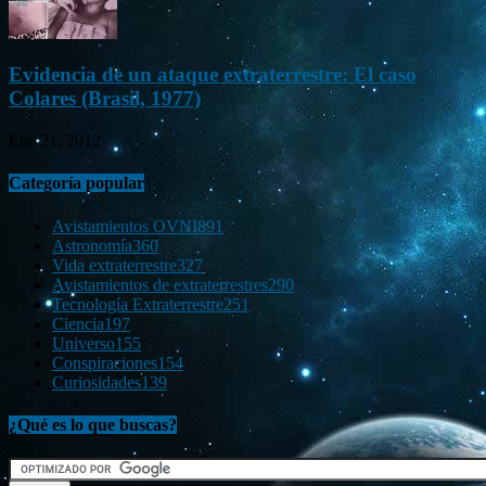
Evidencia de un ataque extraterrestre: El caso
Colares (Brasil, 1977)
Ene 21, 2012
Categoría popular
Avistamientos OVNI
891
Astronomía
360
Vida extraterrestre
327
Avistamientos de extraterrestres
290
Tecnología Extraterrestre
251
Ciencia
197
Universo
155
Conspiraciones
154
Curiosidades
139
¿Qué es lo que buscas?