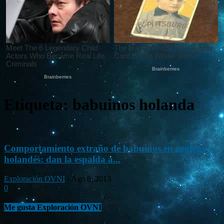
Etiqueta: babuinos holanda
Comportamiento extraño de babuinos en zoológico
holandés: dan la espalda a...
Exploración OVNI
-
Ago 6, 2013
0
Me gusta Exploración OVNI