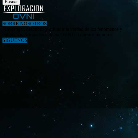
SOBRE NOSOTROS
«Investigar, descubrir y difundir la verdad de los fenómenos y
enigmas relacionados al tema OVNI en nuestro mundo.»
SÍGUENOS