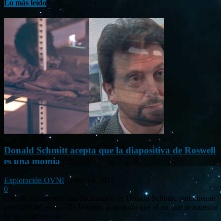
Lo más leído
Donald Schmitt acepta que la diapositiva de Roswell
es una momia
Exploración OVNI
-
May 14, 2015
0
Circula por internet una declaración de Donald Schmitt, participante
principal del evento Be Witness, aceptando que el ser que se muestra
en las diapositivas...