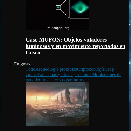
Caso MUFON: Objetos voladores
luminosos y en movimiento reportados en
Cusco…
Enigmas
Todo
Arqueología prohibida
Criptozoología
Crop
circles
Fantasmas y otras apariciones
Mutilaciones de
ganado
Otros sucesos paranormales