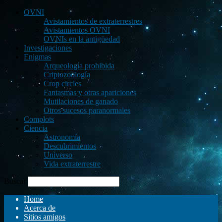
OVNI
Avistamientos de extraterrestres
Avistamientos OVNI
OVNIs en la antigüedad
Investigaciones
Enigmas
Arqueología prohibida
Criptozoología
Crop circles
Fantasmas y otras apariciones
Mutilaciones de ganado
Otros sucesos paranormales
Complots
Ciencia
Astronomía
Descubrimientos
Universo
Vida extraterrestre
Buscar
Home
Acerca de
Sitios amigos