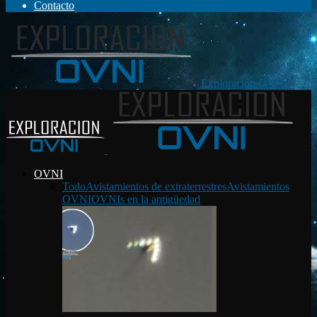
Contacto
Exploración OVNI
OVNI
Todo
Avistamientos de extraterrestres
Avistamientos
OVNI
OVNIs en la antigüedad