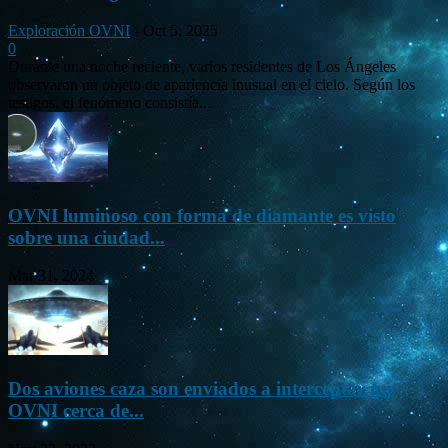
Exploración OVNI
-
Oct 5, 2025
0
Durante una noche reciente, varios residentes de Los Ángeles
observaron un objeto de apariencia inusual en el cielo. Según los
testigos, el fenómeno consistía...
OVNI luminoso con forma de diamante es visto
sobre una ciudad...
Mar 31, 2024
Dos aviones caza son enviados a interceptar un
OVNI cerca de...