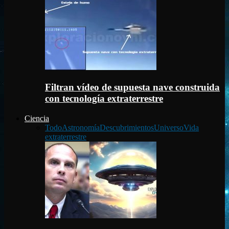
Filtran vídeo de supuesta nave construida
con tecnología extraterrestre
Ciencia
Todo
Astronomía
Descubrimientos
Universo
Vida
extraterrestre