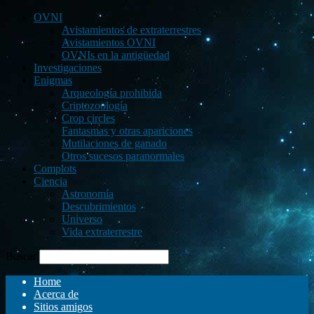
OVNI
Avistamientos de extraterrestres
Avistamientos OVNI
OVNIs en la antigüedad
Investigaciones
Enigmas
Arqueología prohibida
Criptozoología
Crop circles
Fantasmas y otras apariciones
Mutilaciones de ganado
Otros sucesos paranormales
Complots
Ciencia
Astronomía
Descubrimientos
Universo
Vida extraterrestre
Buscar
Home
Acerca de
Sitios amigos