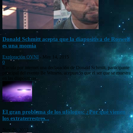
Donald Schmitt acepta que la diapositiva de Roswell
es una momia
Exploración OVNI
-
May 14, 2015
0
Circula por internet una declaración de Donald Schmitt, participante
principal del evento Be Witness, aceptando que el ser que se muestra
en las diapositivas...
El gran problema de los ufólogos: ¿Por qué vienen
los extraterrestres...
Nov 26, 2012