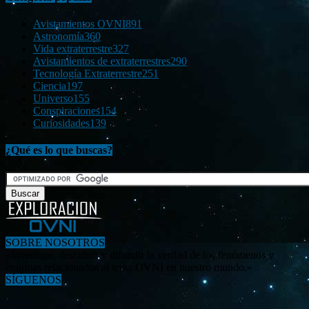
Avistamientos OVNI
891
Astronomía
360
Vida extraterrestre
327
Avistamientos de extraterrestres
290
Tecnología Extraterrestre
251
Ciencia
197
Universo
155
Conspiraciones
154
Curiosidades
139
¿Qué es lo que buscas?
SOBRE NOSOTROS
«Investigar, descubrir y difundir la verdad de los fenómenos y
enigmas relacionados al tema OVNI en nuestro mundo.»
SÍGUENOS