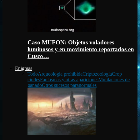
Caso MUFON: Objetos voladores
luminosos y en movimiento reportados en
Cusco…
Enigmas
Todo
Arqueología prohibida
Criptozoología
Crop
circles
Fantasmas y otras apariciones
Mutilaciones de
ganado
Otros sucesos paranormales