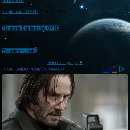
antártico
Exploración OVNI
-
Abr 25, 2014
0
Me gusta Exploración OVNI
Translate website
Select Language
▼