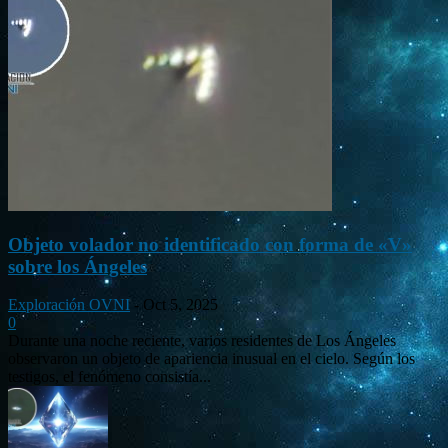
Objeto volador no identificado con forma de «V»
sobre los Ángeles
Exploración OVNI
-
Oct 5, 2025
0
Durante una noche reciente, varios residentes de Los Ángeles
observaron un objeto de apariencia inusual en el cielo. Según los
testigos, el fenómeno consistía...