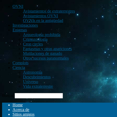
OVNI
Avistamientos de extraterrestres
Avistamientos OVNI
OVNIs en la antigüedad
Investigaciones
Enigmas
Arqueología prohibida
Criptozoología
Crop circles
Fantasmas y otras apariciones
Mutilaciones de ganado
Otros sucesos paranormales
Complots
Ciencia
Astronomía
Descubrimientos
Universo
Vida extraterrestre
Buscar
Home
Acerca de
Sitios amigos