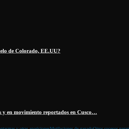
ielo de Colorado, EE.UU?
 y en movimiento reportados en Cusco…
ntasmas y otras apariciones
Mutilaciones de ganado
Otros sucesos para