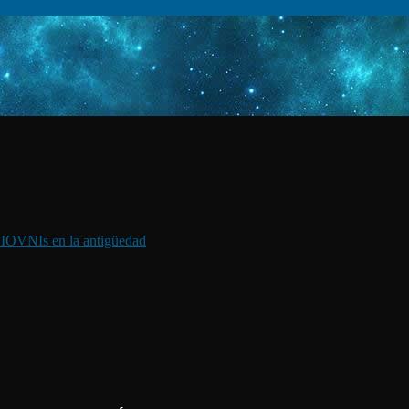
I
OVNIs en la antigüedad