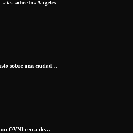
e «V» sobre los Ángeles
isto sobre una ciudad…
ar un OVNI cerca de…