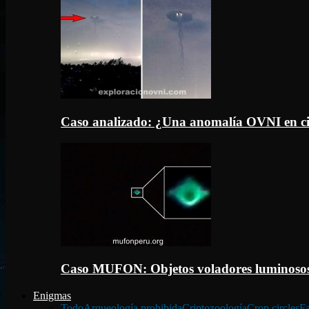
Caso analizado: ¿Una anomalía OVNI en c
Caso MUFON: Objetos voladores luminosos
Enigmas
Todo
Arqueología prohibida
Criptozoología
Crop circles
Fa