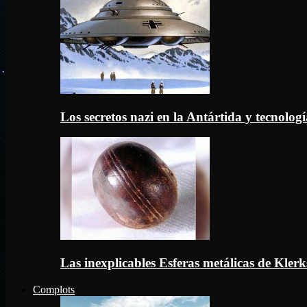
Los secretos nazi en la Antártida y tecnologí
Las inexplicables Esferas metálicas de Kler
Complots