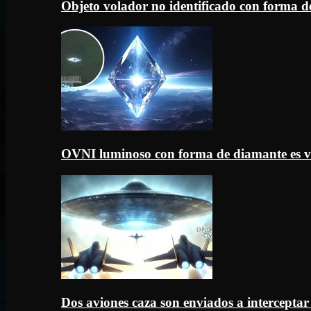
Objeto volador no identificado con forma d
OVNI luminoso con forma de diamante es v
Dos aviones caza son enviados a intercept