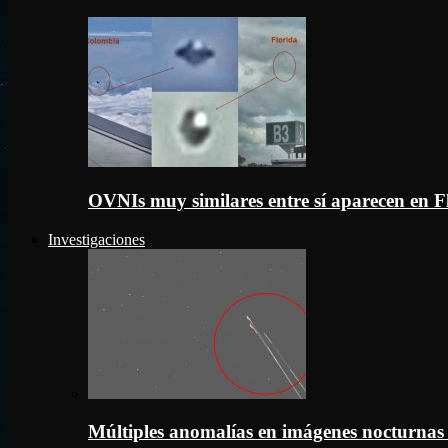
OVNIs muy similares entre sí aparecen en 
Investigaciones
Múltiples anomalías en imágenes nocturnas