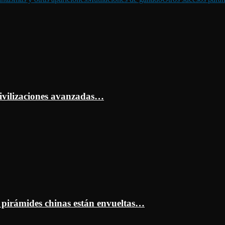
ivilizaciones avanzadas…
s pirámides chinas están envueltas…