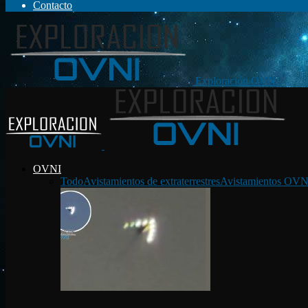
Contacto
Exploración OVNI
OVNI
Todo
Avistamientos de extraterrestres
Avistamientos OVN