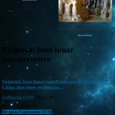
Etiqueta: base lunar
extraterrestre
Supuesta base lunar capturada por el Chang'e-2.
China dice tener evidencias...
Exploración OVNI
-
Mar 4, 2012
0
Me gusta Exploración OVNI