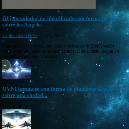
Objeto volador no identificado con forma de «V»
sobre los Ángeles
Exploración OVNI
-
Oct 5, 2025
0
Durante una noche reciente, varios residentes de Los Ángeles
observaron un objeto de apariencia inusual en el cielo. Según los
testigos, el fenómeno consistía...
OVNI luminoso con forma de diamante es visto
sobre una ciudad...
Mar 31, 2024