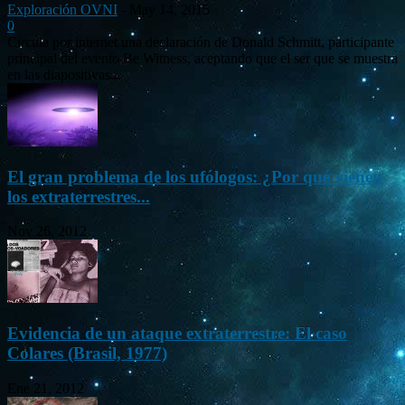
Exploración OVNI
-
May 14, 2015
0
Circula por internet una declaración de Donald Schmitt, participante
principal del evento Be Witness, aceptando que el ser que se muestra
en las diapositivas...
El gran problema de los ufólogos: ¿Por qué vienen
los extraterrestres...
Nov 26, 2012
Evidencia de un ataque extraterrestre: El caso
Colares (Brasil, 1977)
Ene 21, 2012