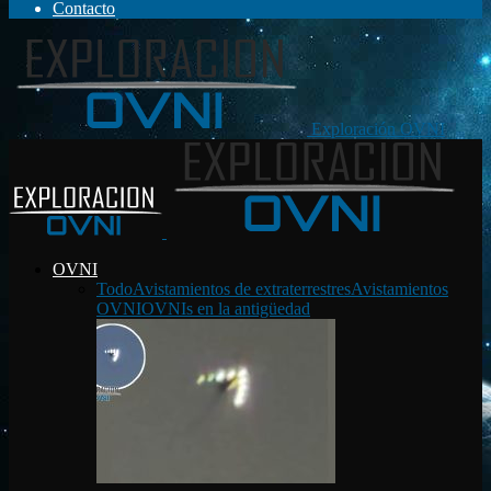
Contacto
Exploración OVNI
OVNI
Todo
Avistamientos de extraterrestres
Avistamientos
OVNI
OVNIs en la antigüedad