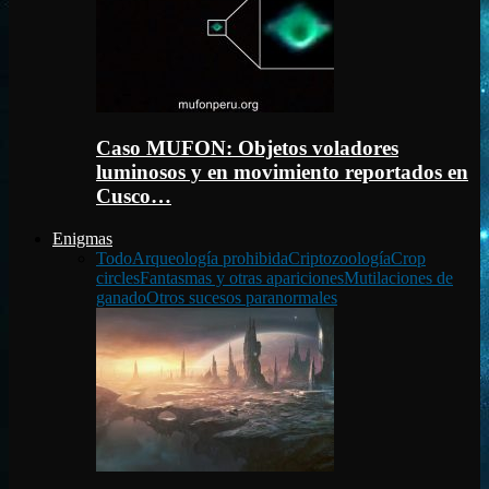
Caso MUFON: Objetos voladores
luminosos y en movimiento reportados en
Cusco…
Enigmas
Todo
Arqueología prohibida
Criptozoología
Crop
circles
Fantasmas y otras apariciones
Mutilaciones de
ganado
Otros sucesos paranormales