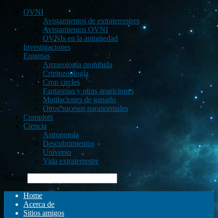
OVNI
Avistamientos de extraterrestres
Avistamientos OVNI
OVNIs en la antigüedad
Investigaciones
Enigmas
Arqueología prohibida
Criptozoología
Crop circles
Fantasmas y otras apariciones
Mutilaciones de ganado
Otros sucesos paranormales
Complots
Ciencia
Astronomía
Descubrimientos
Universo
Vida extraterrestre
Buscar
Home
Acerca de
Sitios amigos