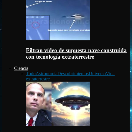
Filtran vídeo de supuesta nave construida
con tecnología extraterrestre
Ciencia
Todo
Astronomía
Descubrimientos
Universo
Vida
extraterrestre