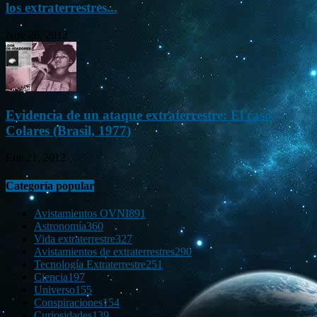
los extraterrestres...
Nov 26, 2012
Evidencia de un ataque extraterrestre: El caso
Colares (Brasil, 1977)
Ene 21, 2012
Categoría popular
Avistamientos OVNI
891
Astronomía
360
Vida extraterrestre
327
Avistamientos de extraterrestres
290
Tecnología Extraterrestre
251
Ciencia
197
Universo
155
Conspiraciones
154
Curiosidades
139