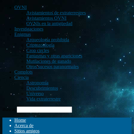
OVNI
Avistamientos de extraterrestres
Avistamientos OVNI
OVNIs en la antigüedad
Investigaciones
Enigmas
Arqueología prohibida
Criptozoología
Crop circles
Fantasmas y otras apariciones
Mutilaciones de ganado
Otros sucesos paranormales
Complots
Ciencia
Astronomía
Descubrimientos
Universo
Vida extraterrestre
Buscar
Home
Acerca de
Sitios amigos