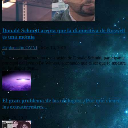
Donald Schmitt acepta que la diapositiva de Roswell
es una momia
Exploración OVNI
-
May 14, 2015
0
Circula por internet una declaración de Donald Schmitt, participante
principal del evento Be Witness, aceptando que el ser que se muestra
en las diapositivas...
El gran problema de los ufólogos: ¿Por qué vienen
los extraterrestres...
Nov 26, 2012