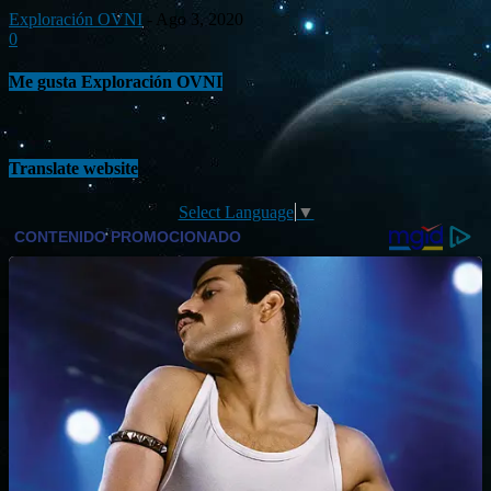
Exploración OVNI
-
Ago 3, 2020
0
Me gusta Exploración OVNI
Translate website
Select Language
▼