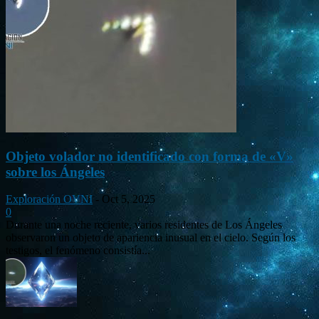
Objeto volador no identificado con forma de «V»
sobre los Ángeles
Exploración OVNI
-
Oct 5, 2025
0
Durante una noche reciente, varios residentes de Los Ángeles
observaron un objeto de apariencia inusual en el cielo. Según los
testigos, el fenómeno consistía...