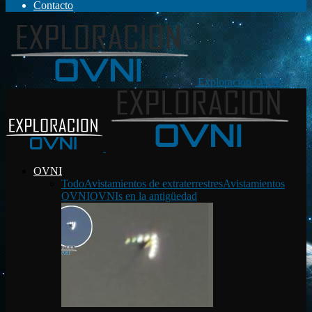
Contacto
Exploración OVNI
OVNI
Todo
Avistamientos de extraterrestres
Avistamientos
OVNI
OVNIs en la antigüedad