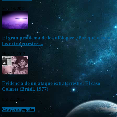
May 14, 2015
El gran problema de los ufólogos: ¿Por qué vienen
los extraterrestres...
Nov 26, 2012
Evidencia de un ataque extraterrestre: El caso
Colares (Brasil, 1977)
Ene 21, 2012
Categoría popular