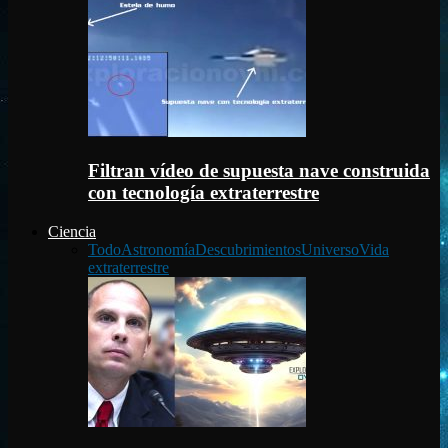
Filtran vídeo de supuesta nave construida
con tecnología extraterrestre
Ciencia
Todo
Astronomía
Descubrimientos
Universo
Vida
extraterrestre