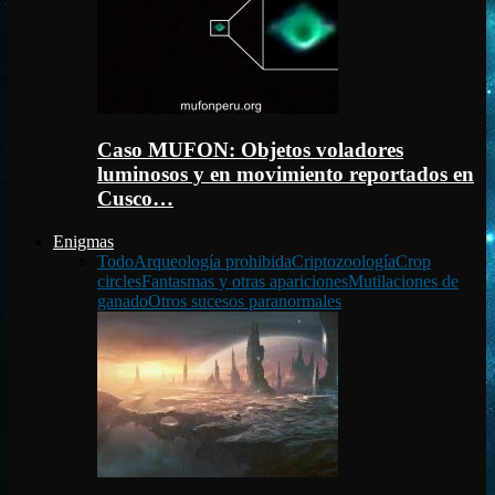
Caso MUFON: Objetos voladores
luminosos y en movimiento reportados en
Cusco…
Enigmas
Todo
Arqueología prohibida
Criptozoología
Crop
circles
Fantasmas y otras apariciones
Mutilaciones de
ganado
Otros sucesos paranormales