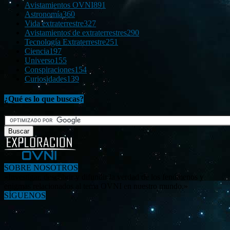
Avistamientos OVNI
891
Astronomía
360
Vida extraterrestre
327
Avistamientos de extraterrestres
290
Tecnología Extraterrestre
251
Ciencia
197
Universo
155
Conspiraciones
154
Curiosidades
139
¿Qué es lo que buscas?
SOBRE NOSOTROS
«Investigar, descubrir y difundir la verdad de los fenómenos y
enigmas relacionados al tema OVNI en nuestro mundo.»
SÍGUENOS