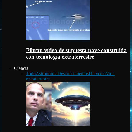
Filtran vídeo de supuesta nave construida
con tecnología extraterrestre
Ciencia
Todo
Astronomía
Descubrimientos
Universo
Vida
extraterrestre