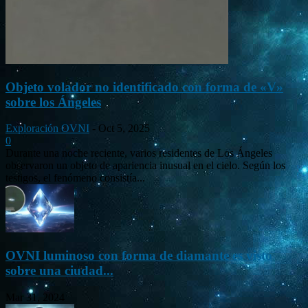
Objeto volador no identificado con forma de «V»
sobre los Ángeles
Exploración OVNI
-
Oct 5, 2025
0
Durante una noche reciente, varios residentes de Los Ángeles
observaron un objeto de apariencia inusual en el cielo. Según los
testigos, el fenómeno consistía...
OVNI luminoso con forma de diamante es visto
sobre una ciudad...
Mar 31, 2024