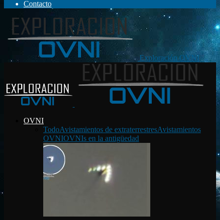
Contacto
Exploración OVNI
OVNI
Todo
Avistamientos de extraterrestres
Avistamientos
OVNI
OVNIs en la antigüedad