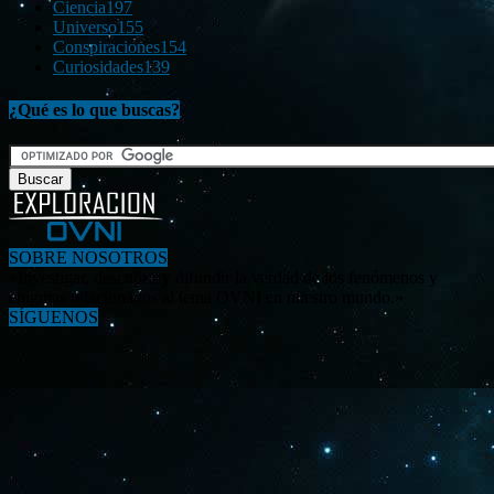
Ciencia
197
Universo
155
Conspiraciones
154
Curiosidades
139
¿Qué es lo que buscas?
SOBRE NOSOTROS
«Investigar, descubrir y difundir la verdad de los fenómenos y
enigmas relacionados al tema OVNI en nuestro mundo.»
SÍGUENOS