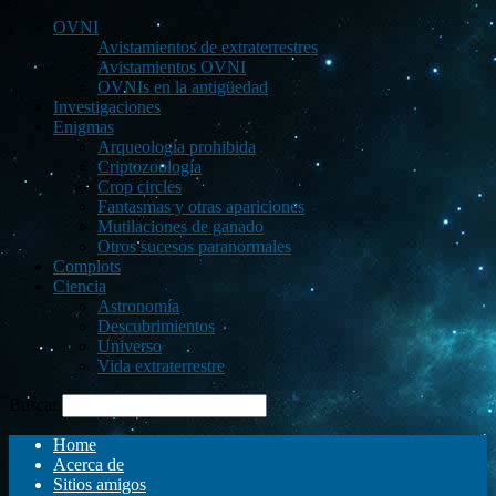
OVNI
Avistamientos de extraterrestres
Avistamientos OVNI
OVNIs en la antigüedad
Investigaciones
Enigmas
Arqueología prohibida
Criptozoología
Crop circles
Fantasmas y otras apariciones
Mutilaciones de ganado
Otros sucesos paranormales
Complots
Ciencia
Astronomía
Descubrimientos
Universo
Vida extraterrestre
Buscar
Home
Acerca de
Sitios amigos