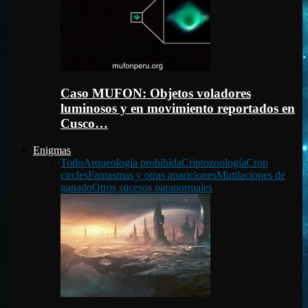
Caso MUFON: Objetos voladores
luminosos y en movimiento reportados en
Cusco…
Enigmas
Todo
Arqueología prohibida
Criptozoología
Crop
circles
Fantasmas y otras apariciones
Mutilaciones de
ganado
Otros sucesos paranormales