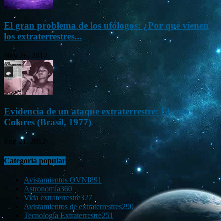
El gran problema de los ufólogos: ¿Por qué vienen
los extraterrestres...
Nov 26, 2012
Evidencia de un ataque extraterrestre: El caso
Colares (Brasil, 1977)
Ene 21, 2012
Categoría popular
Avistamientos OVNI
891
Astronomía
360
Vida extraterrestre
327
Avistamientos de extraterrestres
290
Tecnología Extraterrestre
251