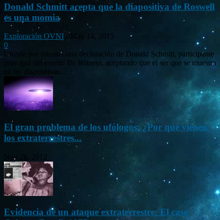
Donald Schmitt acepta que la diapositiva de Roswell
es una momia
Exploración OVNI
-
May 14, 2015
0
Circula por internet una declaración de Donald Schmitt, participante
principal del evento Be Witness, aceptando que el ser que se muestra
en las diapositivas...
El gran problema de los ufólogos: ¿Por qué vienen
los extraterrestres...
Nov 26, 2012
Evidencia de un ataque extraterrestre: El caso