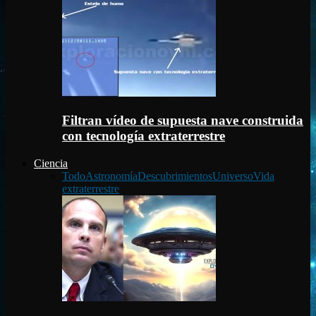
Filtran vídeo de supuesta nave construida
con tecnología extraterrestre
Ciencia
Todo
Astronomía
Descubrimientos
Universo
Vida
extraterrestre