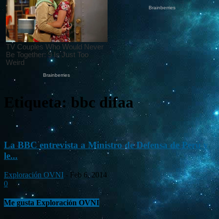
Etiqueta: bbc difaa
La BBC entrevista a Ministro de Defensa de Perú y
le...
Exploración OVNI
-
Feb 6, 2014
0
Me gusta Exploración OVNI