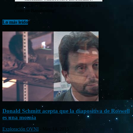
¡Consigue tu hosting de alta calidad y a bajo
costo en Banahosting!
Lo más leído
Donald Schmitt acepta que la diapositiva de Roswell
es una momia
Exploración OVNI
-
May 14, 2015