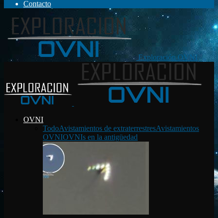
Contacto
Exploración OVNI
OVNI
Todo
Avistamientos de extraterrestres
Avistamientos
OVNI
OVNIs en la antigüedad