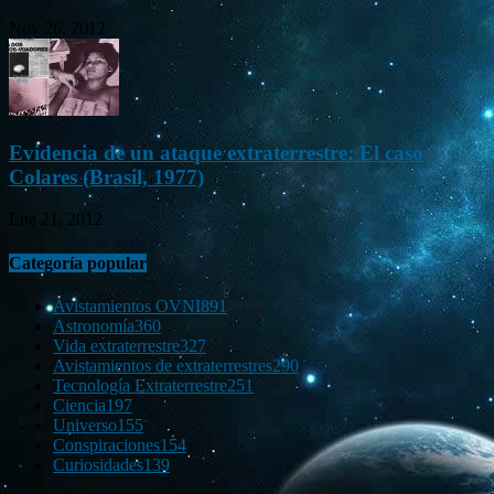
Nov 26, 2012
Evidencia de un ataque extraterrestre: El caso
Colares (Brasil, 1977)
Ene 21, 2012
Categoría popular
Avistamientos OVNI
891
Astronomía
360
Vida extraterrestre
327
Avistamientos de extraterrestres
290
Tecnología Extraterrestre
251
Ciencia
197
Universo
155
Conspiraciones
154
Curiosidades
139