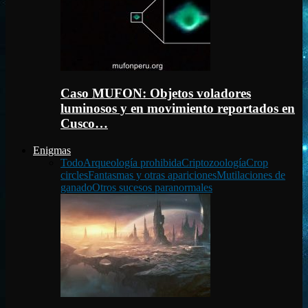
Caso MUFON: Objetos voladores
luminosos y en movimiento reportados en
Cusco…
Enigmas
Todo
Arqueología prohibida
Criptozoología
Crop
circles
Fantasmas y otras apariciones
Mutilaciones de
ganado
Otros sucesos paranormales