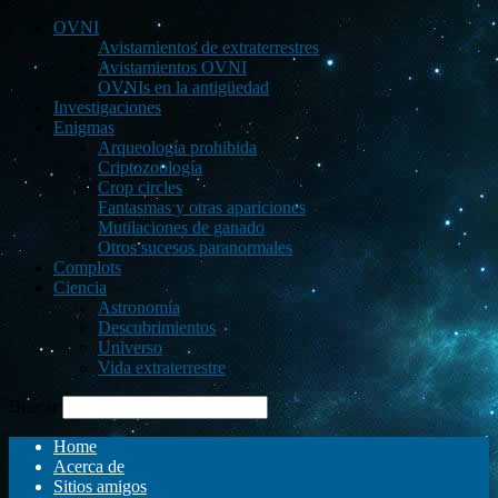
OVNI
Avistamientos de extraterrestres
Avistamientos OVNI
OVNIs en la antigüedad
Investigaciones
Enigmas
Arqueología prohibida
Criptozoología
Crop circles
Fantasmas y otras apariciones
Mutilaciones de ganado
Otros sucesos paranormales
Complots
Ciencia
Astronomía
Descubrimientos
Universo
Vida extraterrestre
Buscar
Home
Acerca de
Sitios amigos