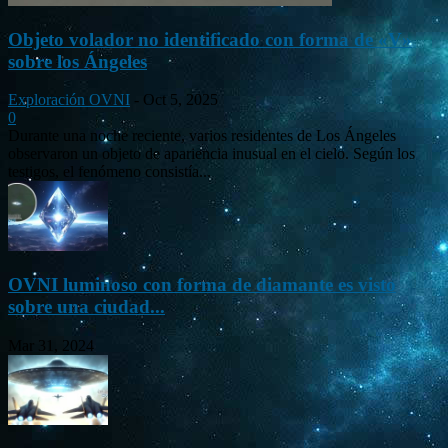
Objeto volador no identificado con forma de «V»
sobre los Ángeles
Exploración OVNI
-
Oct 5, 2025
0
Durante una noche reciente, varios residentes de Los Ángeles
observaron un objeto de apariencia inusual en el cielo. Según los
testigos, el fenómeno consistía...
OVNI luminoso con forma de diamante es visto
sobre una ciudad...
Mar 31, 2024