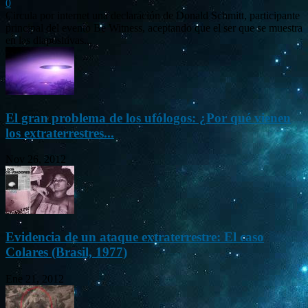
0
Circula por internet una declaración de Donald Schmitt, participante
principal del evento Be Witness, aceptando que el ser que se muestra
en las diapositivas...
El gran problema de los ufólogos: ¿Por qué vienen
los extraterrestres...
Nov 26, 2012
Evidencia de un ataque extraterrestre: El caso
Colares (Brasil, 1977)
Ene 21, 2012