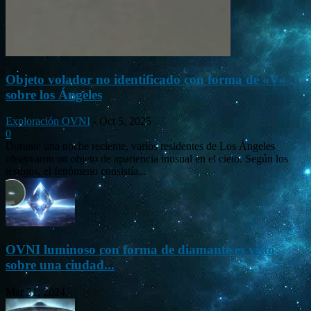
Objeto volador no identificado con forma de «V»
sobre los Ángeles
Exploración OVNI
-
Oct 5, 2025
0
Durante una noche reciente, varios residentes de Los Ángeles
observaron un objeto de apariencia inusual en el cielo. Según los
testigos, el fenómeno consistía...
OVNI luminoso con forma de diamante es visto
sobre una ciudad...
Mar 31, 2024