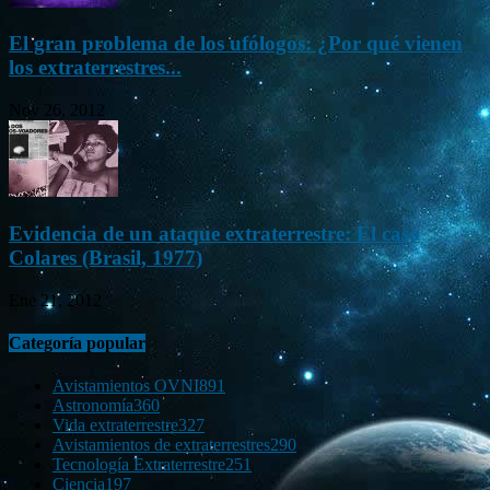
El gran problema de los ufólogos: ¿Por qué vienen
los extraterrestres...
Nov 26, 2012
Evidencia de un ataque extraterrestre: El caso
Colares (Brasil, 1977)
Ene 21, 2012
Categoría popular
Avistamientos OVNI
891
Astronomía
360
Vida extraterrestre
327
Avistamientos de extraterrestres
290
Tecnología Extraterrestre
251
Ciencia
197