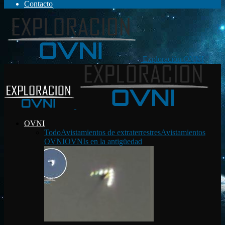
Contacto
Exploración OVNI
OVNI
Todo
Avistamientos de extraterrestres
Avistamientos
OVNI
OVNIs en la antigüedad