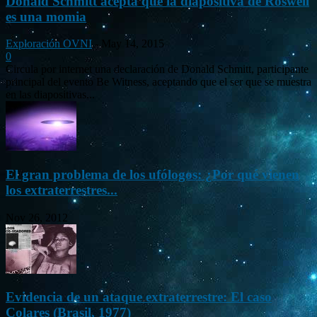
Donald Schmitt acepta que la diapositiva de Roswell
es una momia
Exploración OVNI
-
May 14, 2015
0
Circula por internet una declaración de Donald Schmitt, participante
principal del evento Be Witness, aceptando que el ser que se muestra
en las diapositivas...
El gran problema de los ufólogos: ¿Por qué vienen
los extraterrestres...
Nov 26, 2012
Evidencia de un ataque extraterrestre: El caso
Colares (Brasil, 1977)