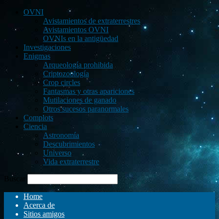
OVNI
Avistamientos de extraterrestres
Avistamientos OVNI
OVNIs en la antigüedad
Investigaciones
Enigmas
Arqueología prohibida
Criptozoología
Crop circles
Fantasmas y otras apariciones
Mutilaciones de ganado
Otros sucesos paranormales
Complots
Ciencia
Astronomía
Descubrimientos
Universo
Vida extraterrestre
Buscar
Home
Acerca de
Sitios amigos