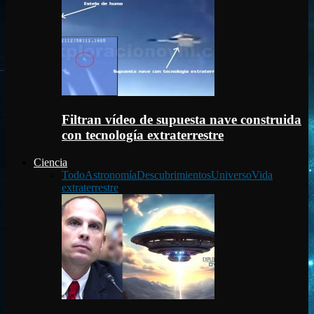
Filtran vídeo de supuesta nave construida
con tecnología extraterrestre
Ciencia
Todo
Astronomía
Descubrimientos
Universo
Vida
extraterrestre