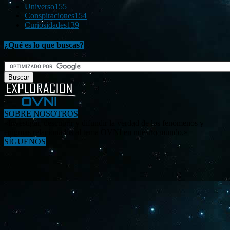
Universo
155
Conspiraciones
154
Curiosidades
139
¿Qué es lo que buscas?
SOBRE NOSOTROS
«Investigar, descubrir y difundir la verdad de los fenómenos y
enigmas relacionados al tema OVNI en nuestro mundo.»
SÍGUENOS