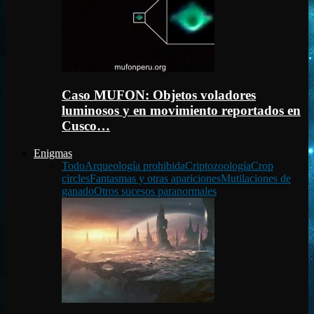
Caso MUFON: Objetos voladores
luminosos y en movimiento reportados en
Cusco…
Enigmas
Todo
Arqueología prohibida
Criptozoología
Crop
circles
Fantasmas y otras apariciones
Mutilaciones de
ganado
Otros sucesos paranormales