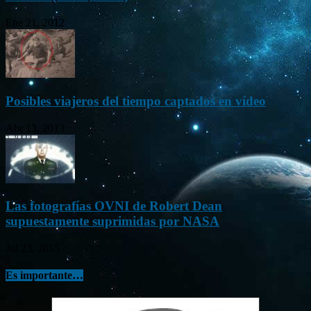
Ene 21, 2012
Posibles viajeros del tiempo captados en vídeo
Abr 13, 2013
Las fotografías OVNI de Robert Dean
supuestamente suprimidas por NASA
Jul 23, 2015
Es importante…