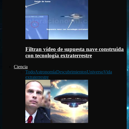
Filtran vídeo de supuesta nave construida
con tecnología extraterrestre
Ciencia
Todo
Astronomía
Descubrimientos
Universo
Vida
extraterrestre