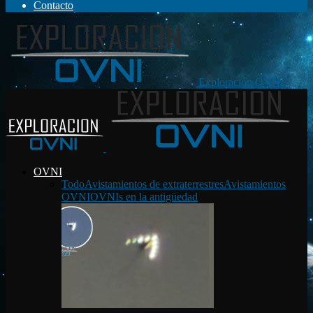
Contacto
Exploración OVNI
OVNI
Todo
Avistamientos de extraterrestres
Avistamientos
OVNI
OVNIs en la antigüedad