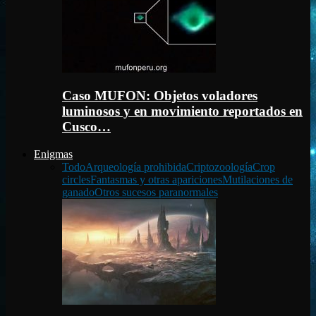
Caso MUFON: Objetos voladores
luminosos y en movimiento reportados en
Cusco…
Enigmas
Todo
Arqueología prohibida
Criptozoología
Crop
circles
Fantasmas y otras apariciones
Mutilaciones de
ganado
Otros sucesos paranormales