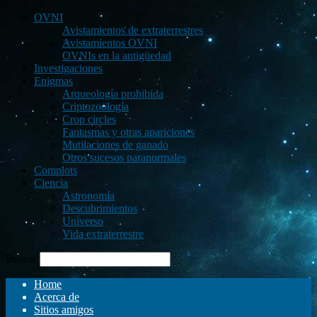
OVNI
Avistamientos de extraterrestres
Avistamientos OVNI
OVNIs en la antigüedad
Investigaciones
Enigmas
Arqueología prohibida
Criptozoología
Crop circles
Fantasmas y otras apariciones
Mutilaciones de ganado
Otros sucesos paranormales
Complots
Ciencia
Astronomía
Descubrimientos
Universo
Vida extraterrestre
Buscar
Home
Acerca de
Sitios amigos