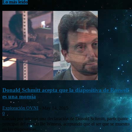
Lo más leído
Donald Schmitt acepta que la diapositiva de Roswell
es una momia
Exploración OVNI
-
May 14, 2015
0
Circula por internet una declaración de Donald Schmitt, participante
principal del evento Be Witness, aceptando que el ser que se muestra
en las diapositivas...