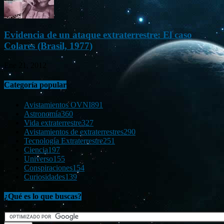
Evidencia de un ataque extraterrestre: El caso
Colares (Brasil, 1977)
Ene 21, 2012
Categoría popular
Avistamientos OVNI
891
Astronomía
360
Vida extraterrestre
327
Avistamientos de extraterrestres
290
Tecnología Extraterrestre
251
Ciencia
197
Universo
155
Conspiraciones
154
Curiosidades
139
¿Qué es lo que buscas?