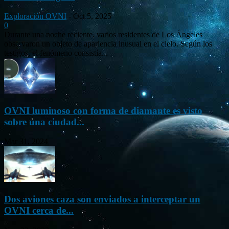
Exploración OVNI
-
Oct 5, 2025
0
Durante una noche reciente, varios residentes de Los Ángeles
observaron un objeto de apariencia inusual en el cielo. Según los
testigos, el fenómeno consistía...
OVNI luminoso con forma de diamante es visto
sobre una ciudad...
Mar 31, 2024
Dos aviones caza son enviados a interceptar un
OVNI cerca de...