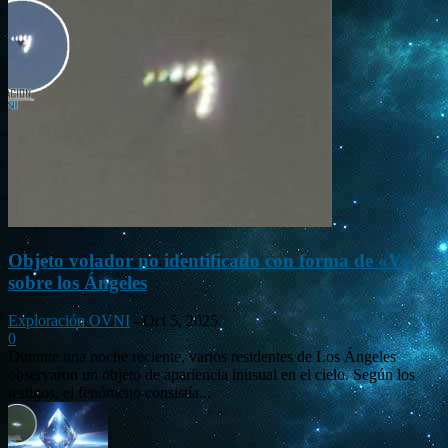
Objeto volador no identificado con forma de «V»
sobre los Ángeles
Exploración OVNI
-
Oct 5, 2025
0
Durante una noche reciente, varios residentes de Los Ángeles
observaron un objeto de apariencia inusual en el cielo. Según los
testigos, el fenómeno consistía...