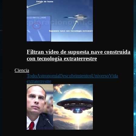
Filtran vídeo de supuesta nave construida
con tecnología extraterrestre
Ciencia
Todo
Astronomía
Descubrimientos
Universo
Vida
extraterrestre