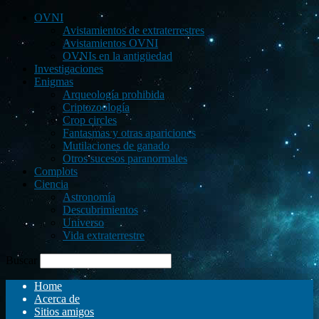
OVNI
Avistamientos de extraterrestres
Avistamientos OVNI
OVNIs en la antigüedad
Investigaciones
Enigmas
Arqueología prohibida
Criptozoología
Crop circles
Fantasmas y otras apariciones
Mutilaciones de ganado
Otros sucesos paranormales
Complots
Ciencia
Astronomía
Descubrimientos
Universo
Vida extraterrestre
Buscar
Home
Acerca de
Sitios amigos