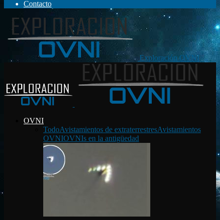
Contacto
Exploración OVNI
OVNI
Todo
Avistamientos de extraterrestres
Avistamientos
OVNI
OVNIs en la antigüedad