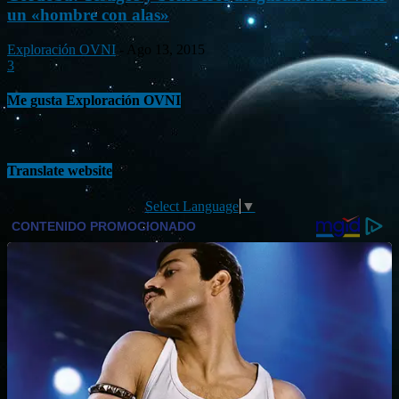
un «hombre con alas»
Exploración OVNI
-
Ago 13, 2015
3
Me gusta Exploración OVNI
Translate website
Select Language
▼