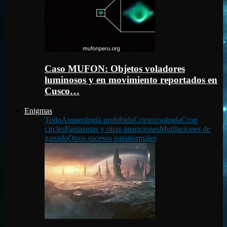
Caso MUFON: Objetos voladores
luminosos y en movimiento reportados en
Cusco…
Enigmas
Todo
Arqueología prohibida
Criptozoología
Crop
circles
Fantasmas y otras apariciones
Mutilaciones de
ganado
Otros sucesos paranormales