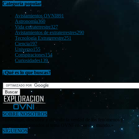
Categoría popular
Avistamientos OVNI
891
Astronomía
360
Vida extraterrestre
327
Avistamientos de extraterrestres
290
Tecnología Extraterrestre
251
Ciencia
197
Universo
155
Conspiraciones
154
Curiosidades
139
¿Qué es lo que buscas?
SOBRE NOSOTROS
«Investigar, descubrir y difundir la verdad de los fenómenos y
enigmas relacionados al tema OVNI en nuestro mundo.»
SÍGUENOS