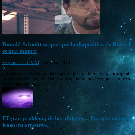
Donald Schmitt acepta que la diapositiva de Roswell
es una momia
Exploración OVNI
-
May 14, 2015
0
Circula por internet una declaración de Donald Schmitt, participante
principal del evento Be Witness, aceptando que el ser que se muestra
en las diapositivas...
El gran problema de los ufólogos: ¿Por qué vienen
los extraterrestres...