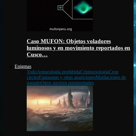
Caso MUFON: Objetos voladores
luminosos y en movimiento reportados en
Cusco…
Enigmas
Todo
Arqueología prohibida
Criptozoología
Crop
circles
Fantasmas y otras apariciones
Mutilaciones de
ganado
Otros sucesos paranormales