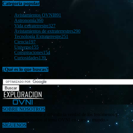
Categoría popular
Avistamientos OVNI
891
Astronomía
360
Vida extraterrestre
327
Avistamientos de extraterrestres
290
Tecnología Extraterrestre
251
Ciencia
197
Universo
155
Conspiraciones
154
Curiosidades
139
¿Qué es lo que buscas?
SOBRE NOSOTROS
«Investigar, descubrir y difundir la verdad de los fenómenos y
enigmas relacionados al tema OVNI en nuestro mundo.»
SÍGUENOS