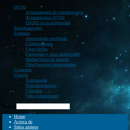
OVNI
Avistamientos de extraterrestres
Avistamientos OVNI
OVNIs en la antigüedad
Investigaciones
Enigmas
Arqueología prohibida
Criptozoología
Crop circles
Fantasmas y otras apariciones
Mutilaciones de ganado
Otros sucesos paranormales
Complots
Ciencia
Astronomía
Descubrimientos
Universo
Vida extraterrestre
Buscar
Home
Acerca de
Sitios amigos