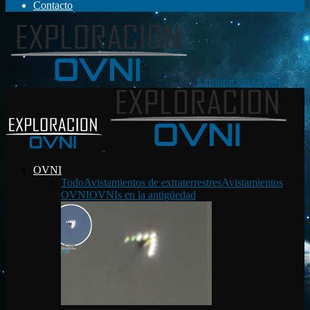
Contacto
Exploración OVNI
OVNI
Todo
Avistamientos de extraterrestres
Avistamientos
OVNI
OVNIs en la antigüedad