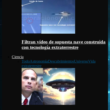
Filtran vídeo de supuesta nave construida
con tecnología extraterrestre
Ciencia
Todo
Astronomía
Descubrimientos
Universo
Vida
extraterrestre