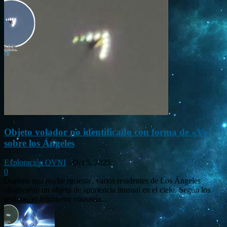
Objeto volador no identificado con forma de «V»
sobre los Ángeles
Exploración OVNI
-
Oct 5, 2025
0
Durante una noche reciente, varios residentes de Los Ángeles
observaron un objeto de apariencia inusual en el cielo. Según los
testigos, el fenómeno consistía...