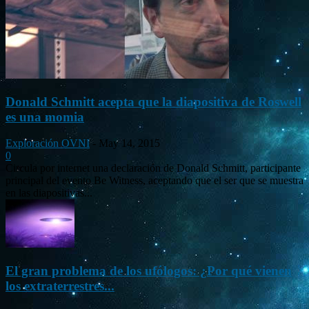
Donald Schmitt acepta que la diapositiva de Roswell
es una momia
Exploración OVNI
-
May 14, 2015
0
Circula por internet una declaración de Donald Schmitt, participante
principal del evento Be Witness, aceptando que el ser que se muestra
en las diapositivas...
El gran problema de los ufólogos: ¿Por qué vienen
los extraterrestres...