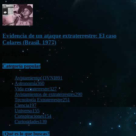
Nov 26, 2012
Evidencia de un ataque extraterrestre: El caso
Colares (Brasil, 1977)
Ene 21, 2012
Categoría popular
Avistamientos OVNI
891
Astronomía
360
Vida extraterrestre
327
Avistamientos de extraterrestres
290
Tecnología Extraterrestre
251
Ciencia
197
Universo
155
Conspiraciones
154
Curiosidades
139
¿Qué es lo que buscas?