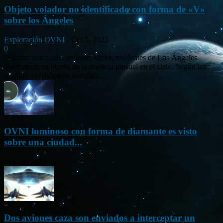
Objeto volador no identificado con forma de «V»
sobre los Ángeles
Exploración OVNI
-
Oct 5, 2025
0
Durante una noche reciente, varios residentes de Los Ángeles
observaron un objeto de apariencia inusual en el cielo. Según los
testigos, el fenómeno consistía...
OVNI luminoso con forma de diamante es visto
sobre una ciudad...
Mar 31, 2024
Dos aviones caza son enviados a interceptar un