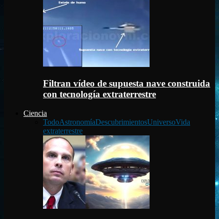
Filtran vídeo de supuesta nave construida
con tecnología extraterrestre
Ciencia
Todo
Astronomía
Descubrimientos
Universo
Vida
extraterrestre