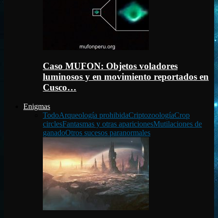
Caso MUFON: Objetos voladores
luminosos y en movimiento reportados en
Cusco…
Enigmas
Todo
Arqueología prohibida
Criptozoología
Crop
circles
Fantasmas y otras apariciones
Mutilaciones de
ganado
Otros sucesos paranormales