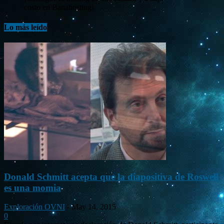
costo en Banahosting!
Lo más leído
Donald Schmitt acepta que la diapositiva de Roswell
es una momia
Exploración OVNI
-
May 14, 2015
0