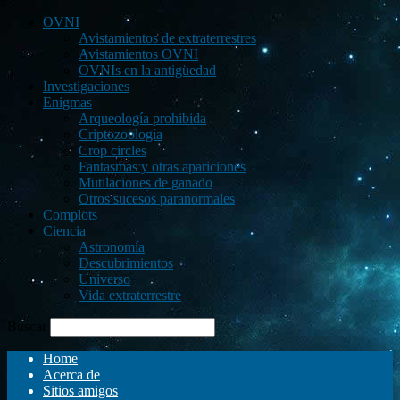
OVNI
Avistamientos de extraterrestres
Avistamientos OVNI
OVNIs en la antigüedad
Investigaciones
Enigmas
Arqueología prohibida
Criptozoología
Crop circles
Fantasmas y otras apariciones
Mutilaciones de ganado
Otros sucesos paranormales
Complots
Ciencia
Astronomía
Descubrimientos
Universo
Vida extraterrestre
Buscar
Home
Acerca de
Sitios amigos