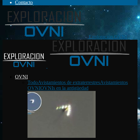
Contacto
Exploración OVNI
OVNI
Todo
Avistamientos de extraterrestres
Avistamientos
OVNI
OVNIs en la antigüedad