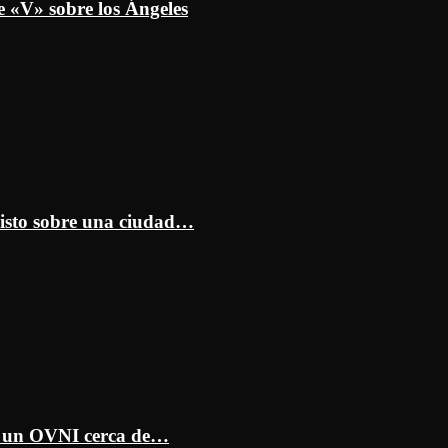
e «V» sobre los Ángeles
isto sobre una ciudad…
ar un OVNI cerca de…