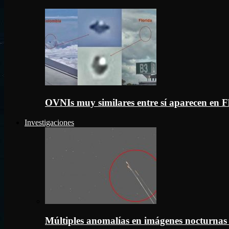
OVNIs muy similares entre sí aparecen en 
Investigaciones
Múltiples anomalías en imágenes nocturnas