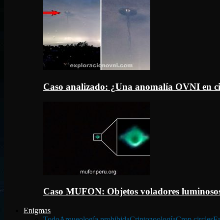
Caso analizado: ¿Una anomalía OVNI en c
Caso MUFON: Objetos voladores luminosos
Enigmas
Todo
Arqueología prohibida
Criptozoología
Crop circles
Fa