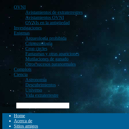
OVNI
Avistamientos de extraterrestres
Avistamientos OVNI
OVNIs en la antigüedad
Investigaciones
Enigmas
Arqueología prohibida
Criptozoología
Crop circles
Fantasmas y otras apariciones
Mutilaciones de ganado
Otros sucesos paranormales
Complots
Ciencia
Astronomía
Descubrimientos
Universo
Vida extraterrestre
Buscar
Home
Acerca de
Sitios amigos