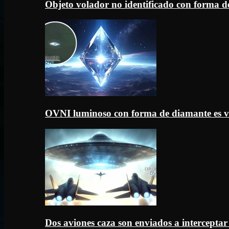
Objeto volador no identificado con forma d
OVNI luminoso con forma de diamante es v
Dos aviones caza son enviados a intercept