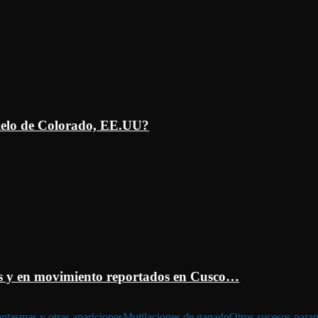
ielo de Colorado, EE.UU?
 y en movimiento reportados en Cusco…
ntasmas y otras apariciones
Mutilaciones de ganado
Otros sucesos para