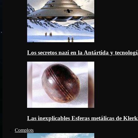
Los secretos nazi en la Antártida y tecnologí
Las inexplicables Esferas metálicas de Kler
Complots