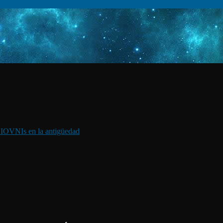
I
OVNIs en la antigüedad