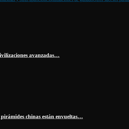
ivilizaciones avanzadas…
s pirámides chinas están envueltas…