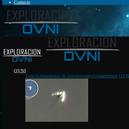
Contacto
Exploración OVNI
OVNI
Todo
Avistamientos de extraterrestres
Avistamientos OVN