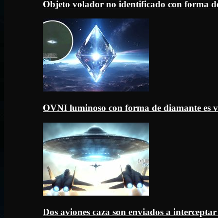
Objeto volador no identificado con forma d
OVNI luminoso con forma de diamante es v
Dos aviones caza son enviados a intercept