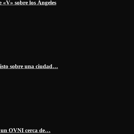
e «V» sobre los Ángeles
isto sobre una ciudad…
ar un OVNI cerca de…