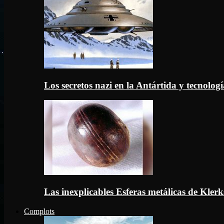
Los secretos nazi en la Antártida y tecnologí
Las inexplicables Esferas metálicas de Kler
Complots