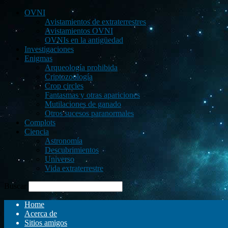
OVNI
Avistamientos de extraterrestres
Avistamientos OVNI
OVNIs en la antigüedad
Investigaciones
Enigmas
Arqueología prohibida
Criptozoología
Crop circles
Fantasmas y otras apariciones
Mutilaciones de ganado
Otros sucesos paranormales
Complots
Ciencia
Astronomía
Descubrimientos
Universo
Vida extraterrestre
Buscar
Home
Acerca de
Sitios amigos