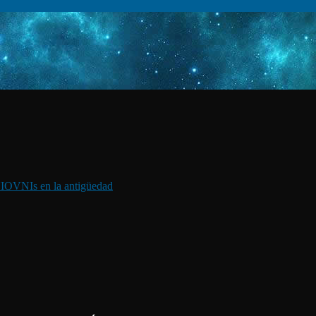
I
OVNIs en la antigüedad