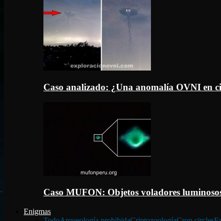
Caso analizado: ¿Una anomalía OVNI en c
Caso MUFON: Objetos voladores luminosos
Enigmas
Todo
Arqueología prohibida
Criptozoología
Crop circles
Fa