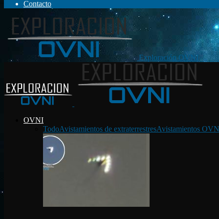
Contacto
Exploración OVNI
OVNI
Todo
Avistamientos de extraterrestres
Avistamientos OVN