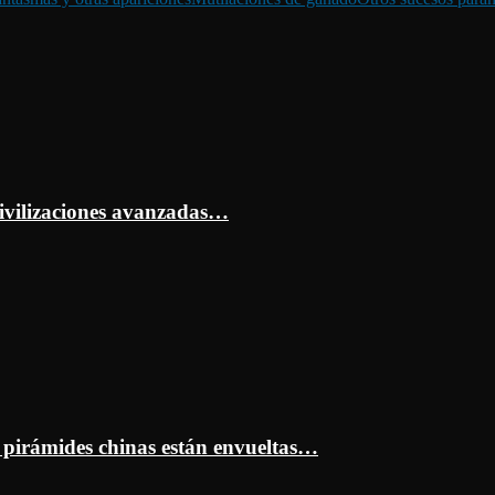
ivilizaciones avanzadas…
s pirámides chinas están envueltas…