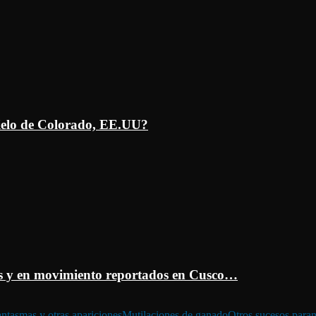
ielo de Colorado, EE.UU?
 y en movimiento reportados en Cusco…
ntasmas y otras apariciones
Mutilaciones de ganado
Otros sucesos para