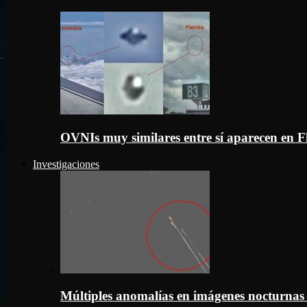
OVNIs muy similares entre sí aparecen en 
Investigaciones
Múltiples anomalías en imágenes nocturnas