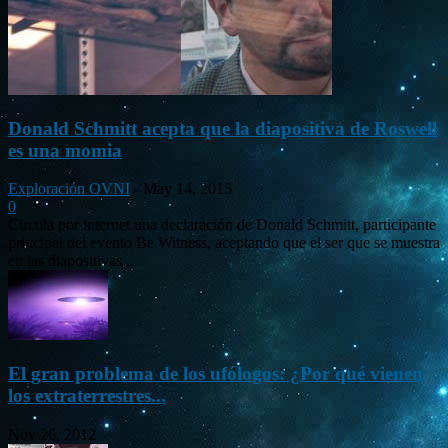
Donald Schmitt acepta que la diapositiva de Roswell
es una momia
Exploración OVNI
-
May 14, 2015
0
Circula por internet una declaración de Donald Schmitt, participante
principal del evento Be Witness, aceptando que el ser que se muestra
en las diapositivas...
El gran problema de los ufólogos: ¿Por qué vienen
los extraterrestres...
Nov 26, 2012