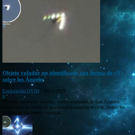
Objeto volador no identificado con forma de «V»
sobre los Ángeles
Exploración OVNI
-
Oct 5, 2025
0
Durante una noche reciente, varios residentes de Los Ángeles
observaron un objeto de apariencia inusual en el cielo. Según los
testigos, el fenómeno consistía...