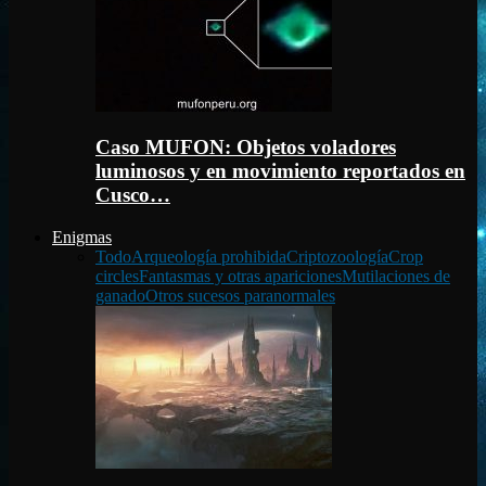
Caso MUFON: Objetos voladores
luminosos y en movimiento reportados en
Cusco…
Enigmas
Todo
Arqueología prohibida
Criptozoología
Crop
circles
Fantasmas y otras apariciones
Mutilaciones de
ganado
Otros sucesos paranormales