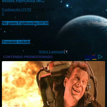
última esperanza de...
Exploración OVNI
-
Abr 26, 2014
0
Me gusta Exploración OVNI
Translate website
Select Language
▼