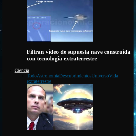
Filtran vídeo de supuesta nave construida
con tecnología extraterrestre
Ciencia
Todo
Astronomía
Descubrimientos
Universo
Vida
extraterrestre