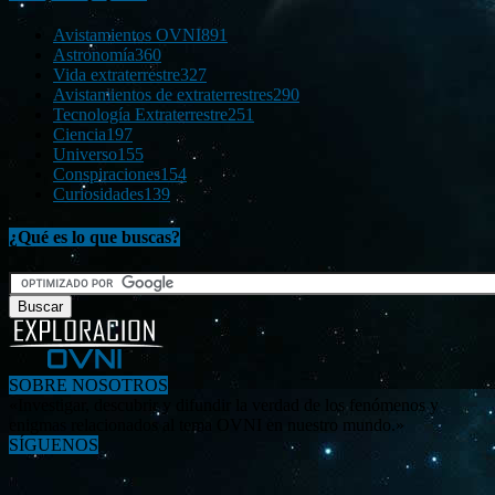
Avistamientos OVNI
891
Astronomía
360
Vida extraterrestre
327
Avistamientos de extraterrestres
290
Tecnología Extraterrestre
251
Ciencia
197
Universo
155
Conspiraciones
154
Curiosidades
139
¿Qué es lo que buscas?
SOBRE NOSOTROS
«Investigar, descubrir y difundir la verdad de los fenómenos y
enigmas relacionados al tema OVNI en nuestro mundo.»
SÍGUENOS