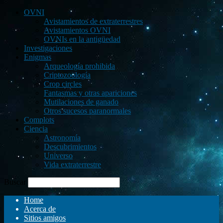
OVNI
Avistamientos de extraterrestres
Avistamientos OVNI
OVNIs en la antigüedad
Investigaciones
Enigmas
Arqueología prohibida
Criptozoología
Crop circles
Fantasmas y otras apariciones
Mutilaciones de ganado
Otros sucesos paranormales
Complots
Ciencia
Astronomía
Descubrimientos
Universo
Vida extraterrestre
Buscar
Home
Acerca de
Sitios amigos