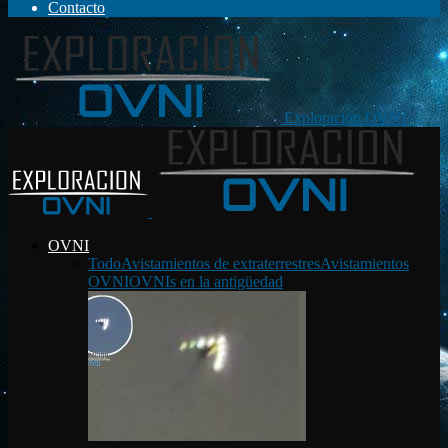
Contacto
Exploración OVNI
OVNI
Todo
Avistamientos de extraterrestres
Avistamientos
OVNI
OVNIs en la antigüedad