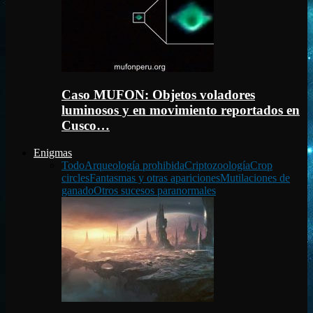
Caso MUFON: Objetos voladores
luminosos y en movimiento reportados en
Cusco…
Enigmas
Todo
Arqueología prohibida
Criptozoología
Crop
circles
Fantasmas y otras apariciones
Mutilaciones de
ganado
Otros sucesos paranormales