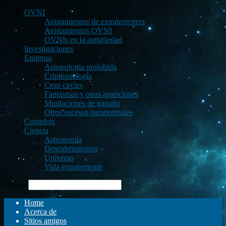
OVNI
Avistamientos de extraterrestres
Avistamientos OVNI
OVNIs en la antigüedad
Investigaciones
Enigmas
Arqueología prohibida
Criptozoología
Crop circles
Fantasmas y otras apariciones
Mutilaciones de ganado
Otros sucesos paranormales
Complots
Ciencia
Astronomía
Descubrimientos
Universo
Vida extraterrestre
Buscar
Home
Acerca de
Sitios amigos