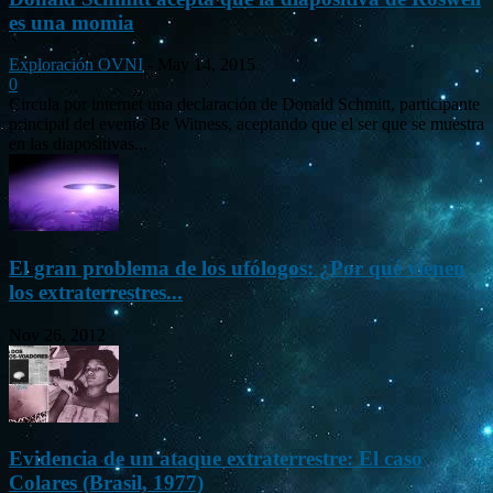
es una momia
Exploración OVNI
-
May 14, 2015
0
Circula por internet una declaración de Donald Schmitt, participante
principal del evento Be Witness, aceptando que el ser que se muestra
en las diapositivas...
El gran problema de los ufólogos: ¿Por qué vienen
los extraterrestres...
Nov 26, 2012
Evidencia de un ataque extraterrestre: El caso
Colares (Brasil, 1977)