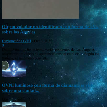
Objeto volador no identificado con forma de «V»
sobre los Ángeles
Exploración OVNI
-
Oct 5, 2025
0
Durante una noche reciente, varios residentes de Los Ángeles
observaron un objeto de apariencia inusual en el cielo. Según los
testigos, el fenómeno consistía...
OVNI luminoso con forma de diamante es visto
sobre una ciudad...
Mar 31, 2024