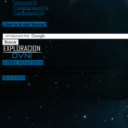
Universo
155
Conspiraciones
154
Curiosidades
139
¿Qué es lo que buscas?
SOBRE NOSOTROS
«Investigar, descubrir y difundir la verdad de los fenómenos y
enigmas relacionados al tema OVNI en nuestro mundo.»
SÍGUENOS