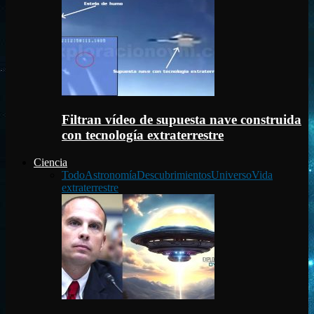
Filtran vídeo de supuesta nave construida
con tecnología extraterrestre
Ciencia
Todo
Astronomía
Descubrimientos
Universo
Vida
extraterrestre