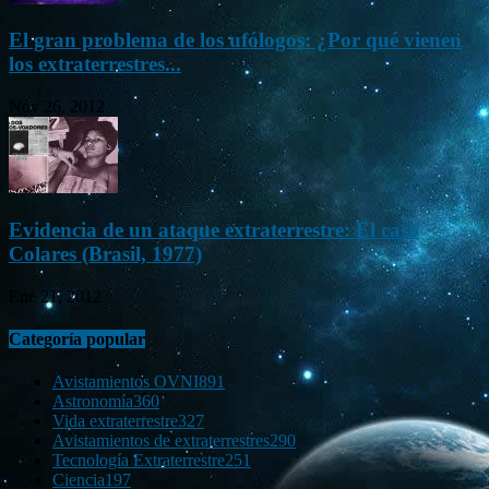
El gran problema de los ufólogos: ¿Por qué vienen
los extraterrestres...
Nov 26, 2012
Evidencia de un ataque extraterrestre: El caso
Colares (Brasil, 1977)
Ene 21, 2012
Categoría popular
Avistamientos OVNI
891
Astronomía
360
Vida extraterrestre
327
Avistamientos de extraterrestres
290
Tecnología Extraterrestre
251
Ciencia
197