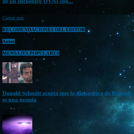
de un encuentro OVNI con...
Sep 26, 2023
Cargar más
RECOMENDACIONES DEL EDITOR
Autor
MENSAJES POPULARES
Donald Schmitt acepta que la diapositiva de Roswell
es una momia
May 14, 2015