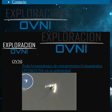
Contacto
Exploración OVNI
OVNI
Todo
Avistamientos de extraterrestres
Avistamientos
OVNI
OVNIs en la antigüedad