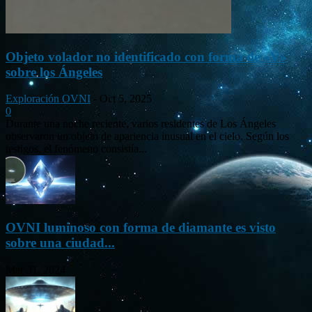
Objeto volador no identificado con forma de «V»
sobre los Ángeles
Exploración OVNI
-
Oct 5, 2025
0
Durante una noche reciente, varios residentes de Los Ángeles
observaron un objeto de apariencia inusual en el cielo. Según los
testigos, el fenómeno consistía...
OVNI luminoso con forma de diamante es visto
sobre una ciudad...
Mar 31, 2024