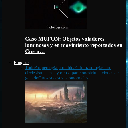
Caso MUFON: Objetos voladores
luminosos y en movimiento reportados en
Cusco…
Enigmas
Todo
Arqueología prohibida
Criptozoología
Crop
circles
Fantasmas y otras apariciones
Mutilaciones de
ganado
Otros sucesos paranormales