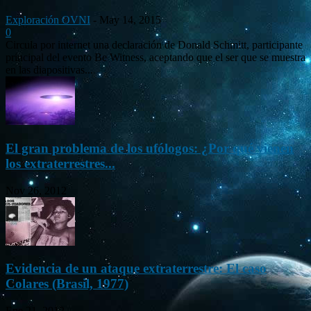
Exploración OVNI
-
May 14, 2015
0
Circula por internet una declaración de Donald Schmitt, participante
principal del evento Be Witness, aceptando que el ser que se muestra
en las diapositivas...
El gran problema de los ufólogos: ¿Por qué vienen
los extraterrestres...
Nov 26, 2012
Evidencia de un ataque extraterrestre: El caso
Colares (Brasil, 1977)
Ene 21, 2012