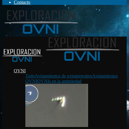
Contacto
Exploración OVNI
OVNI
Todo
Avistamientos de extraterrestres
Avistamientos
OVNI
OVNIs en la antigüedad