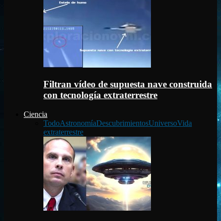
Filtran vídeo de supuesta nave construida
con tecnología extraterrestre
Ciencia
Todo
Astronomía
Descubrimientos
Universo
Vida
extraterrestre