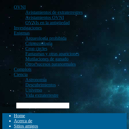
OVNI
Avistamientos de extraterrestres
Avistamientos OVNI
OVNIs en la antigüedad
Investigaciones
Enigmas
Arqueología prohibida
Criptozoología
Crop circles
Fantasmas y otras apariciones
Mutilaciones de ganado
Otros sucesos paranormales
Complots
Ciencia
Astronomía
Descubrimientos
Universo
Vida extraterrestre
Buscar
Home
Acerca de
Sitios amigos