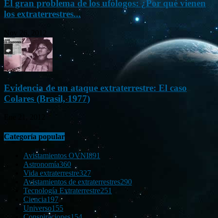
El gran problema de los ufólogos: ¿Por qué vienen
los extraterrestres...
Nov 26, 2012
Evidencia de un ataque extraterrestre: El caso
Colares (Brasil, 1977)
Ene 21, 2012
Categoría popular
Avistamientos OVNI
891
Astronomía
360
Vida extraterrestre
327
Avistamientos de extraterrestres
290
Tecnología Extraterrestre
251
Ciencia
197
Universo
155
Conspiraciones
154