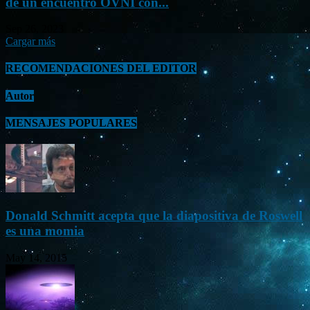
de un encuentro OVNI con...
Sep 26, 2023
Cargar más
RECOMENDACIONES DEL EDITOR
Autor
MENSAJES POPULARES
Donald Schmitt acepta que la diapositiva de Roswell
es una momia
May 14, 2015