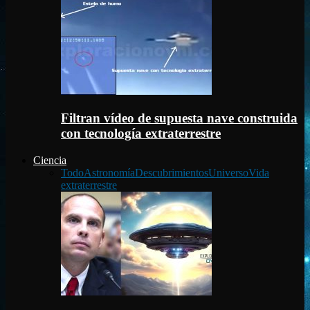
Filtran vídeo de supuesta nave construida
con tecnología extraterrestre
Ciencia
Todo
Astronomía
Descubrimientos
Universo
Vida
extraterrestre