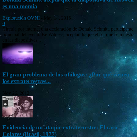
es una momia
Exploración OVNI
-
May 14, 2015
0
Circula por internet una declaración de Donald Schmitt, participante
principal del evento Be Witness, aceptando que el ser que se muestra
en las diapositivas...
El gran problema de los ufólogos: ¿Por qué vienen
los extraterrestres...
Nov 26, 2012
Evidencia de un ataque extraterrestre: El caso
Colares (Brasil, 1977)