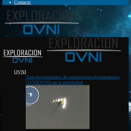
Contacto
Exploración OVNI
OVNI
Todo
Avistamientos de extraterrestres
Avistamientos
OVNI
OVNIs en la antigüedad