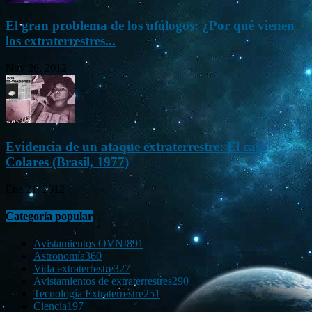
El gran problema de los ufólogos: ¿Por qué vienen
los extraterrestres...
Nov 26, 2012
Evidencia de un ataque extraterrestre: El caso
Colares (Brasil, 1977)
Ene 21, 2012
Categoría popular
Avistamientos OVNI
891
Astronomía
360
Vida extraterrestre
327
Avistamientos de extraterrestres
290
Tecnología Extraterrestre
251
Ciencia
197