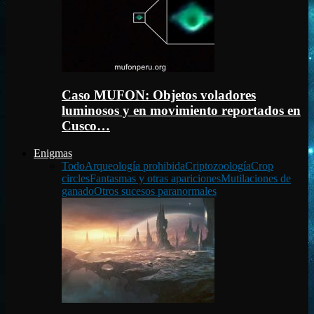
Caso MUFON: Objetos voladores
luminosos y en movimiento reportados en
Cusco…
Enigmas
Todo
Arqueología prohibida
Criptozoología
Crop
circles
Fantasmas y otras apariciones
Mutilaciones de
ganado
Otros sucesos paranormales