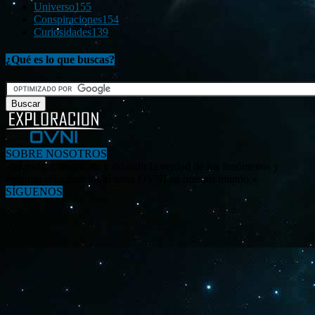
Universo
155
Conspiraciones
154
Curiosidades
139
¿Qué es lo que buscas?
SOBRE NOSOTROS
«Investigar, descubrir y difundir la verdad de los fenómenos y
enigmas relacionados al tema OVNI en nuestro mundo.»
SÍGUENOS