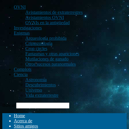
OVNI
Avistamientos de extraterrestres
Avistamientos OVNI
OVNIs en la antigüedad
Investigaciones
Enigmas
Arqueología prohibida
Criptozoología
Crop circles
Fantasmas y otras apariciones
Mutilaciones de ganado
Otros sucesos paranormales
Complots
Ciencia
Astronomía
Descubrimientos
Universo
Vida extraterrestre
Buscar
Home
Acerca de
Sitios amigos