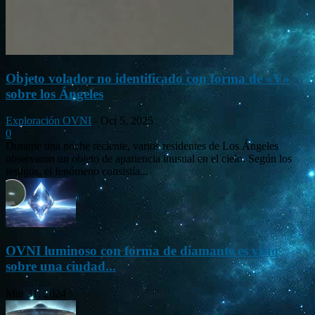
Objeto volador no identificado con forma de «V»
sobre los Ángeles
Exploración OVNI
-
Oct 5, 2025
0
Durante una noche reciente, varios residentes de Los Ángeles
observaron un objeto de apariencia inusual en el cielo. Según los
testigos, el fenómeno consistía...
OVNI luminoso con forma de diamante es visto
sobre una ciudad...
Mar 31, 2024