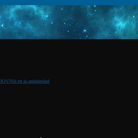
I
OVNIs en la antigüedad