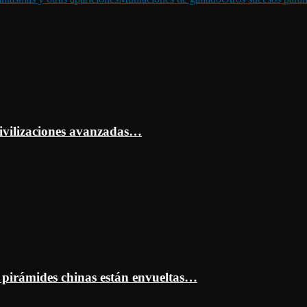
ivilizaciones avanzadas…
s pirámides chinas están envueltas…