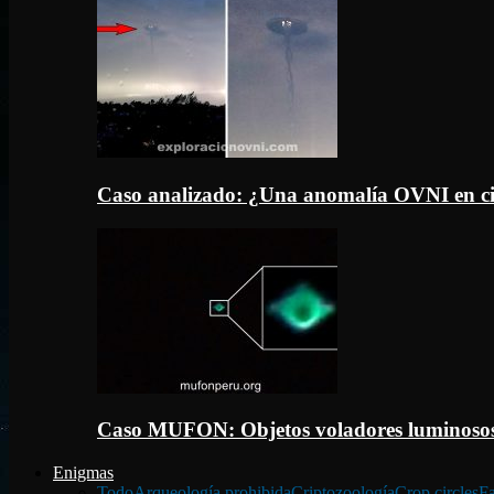
Caso analizado: ¿Una anomalía OVNI en c
Caso MUFON: Objetos voladores luminosos
Enigmas
Todo
Arqueología prohibida
Criptozoología
Crop circles
Fa