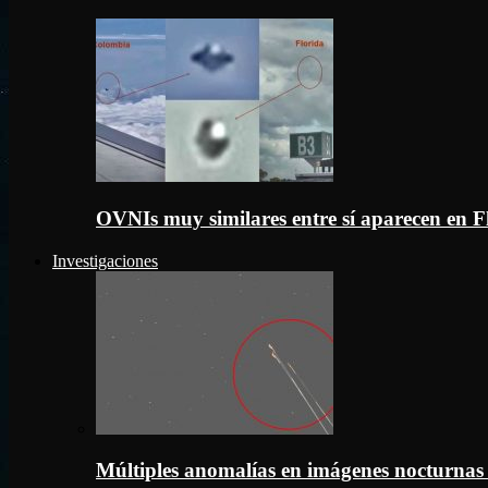
OVNIs muy similares entre sí aparecen en 
Investigaciones
Múltiples anomalías en imágenes nocturnas