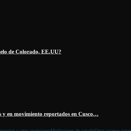
ielo de Colorado, EE.UU?
 y en movimiento reportados en Cusco…
ntasmas y otras apariciones
Mutilaciones de ganado
Otros sucesos para