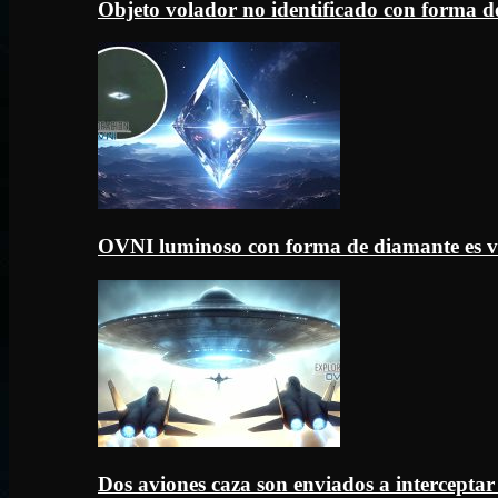
Objeto volador no identificado con forma d
OVNI luminoso con forma de diamante es v
Dos aviones caza son enviados a intercept