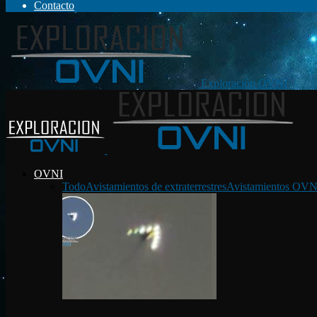
Contacto
Exploración OVNI
OVNI
Todo
Avistamientos de extraterrestres
Avistamientos OVN