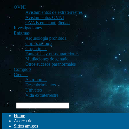
OVNI
Avistamientos de extraterrestres
Avistamientos OVNI
OVNIs en la antigüedad
Investigaciones
Enigmas
Arqueología prohibida
Criptozoología
Crop circles
Fantasmas y otras apariciones
Mutilaciones de ganado
Otros sucesos paranormales
Complots
Ciencia
Astronomía
Descubrimientos
Universo
Vida extraterrestre
Buscar
Home
Acerca de
Sitios amigos