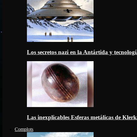
Los secretos nazi en la Antártida y tecnologí
Las inexplicables Esferas metálicas de Kler
Complots