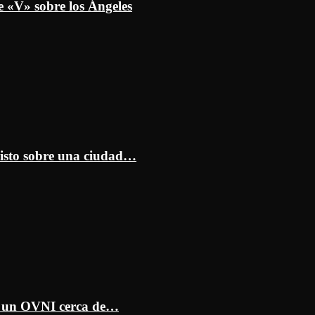
e «V» sobre los Ángeles
isto sobre una ciudad…
ar un OVNI cerca de…