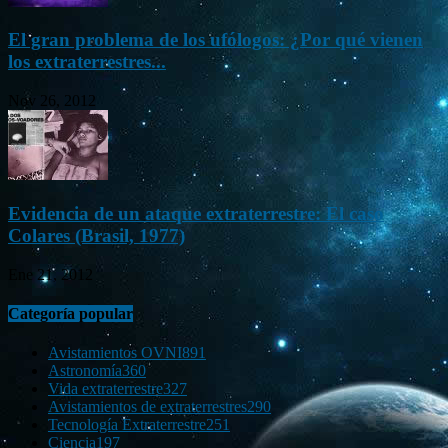
El gran problema de los ufólogos: ¿Por qué vienen
los extraterrestres...
Nov 26, 2012
Evidencia de un ataque extraterrestre: El caso
Colares (Brasil, 1977)
Ene 21, 2012
Categoría popular
Avistamientos OVNI
891
Astronomía
360
Vida extraterrestre
327
Avistamientos de extraterrestres
290
Tecnología Extraterrestre
251
Ciencia
197