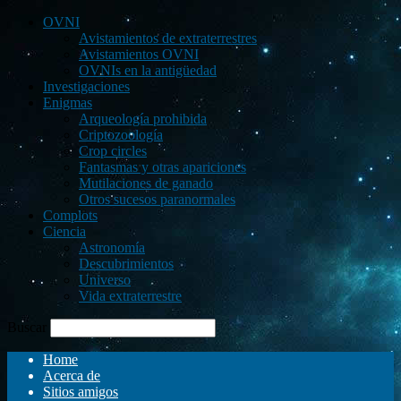
OVNI
Avistamientos de extraterrestres
Avistamientos OVNI
OVNIs en la antigüedad
Investigaciones
Enigmas
Arqueología prohibida
Criptozoología
Crop circles
Fantasmas y otras apariciones
Mutilaciones de ganado
Otros sucesos paranormales
Complots
Ciencia
Astronomía
Descubrimientos
Universo
Vida extraterrestre
Buscar
Home
Acerca de
Sitios amigos