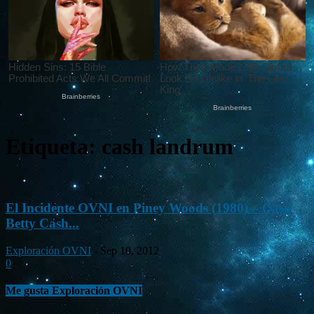
Etiqueta: cash landrum
El Incidente OVNI en Piney Woods (1980) – Caso
Betty Cash...
Exploración OVNI
-
Sep 10, 2012
0
Me gusta Exploración OVNI