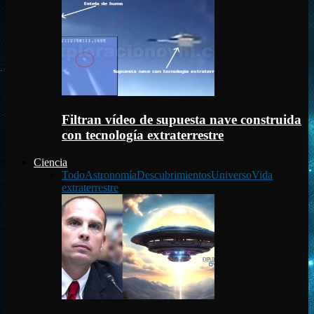
Filtran vídeo de supuesta nave construida
con tecnología extraterrestre
Ciencia
Todo
Astronomía
Descubrimientos
Universo
Vida
extraterrestre