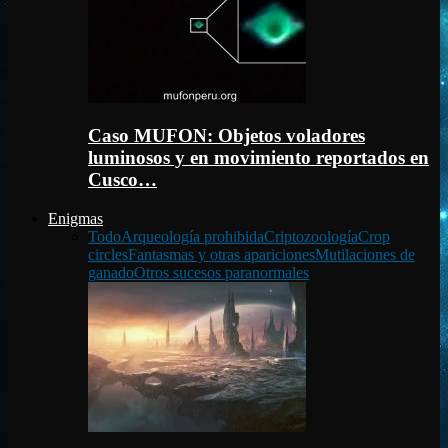
Caso MUFON: Objetos voladores
luminosos y en movimiento reportados en
Cusco…
Enigmas
Todo
Arqueología prohibida
Criptozoología
Crop
circles
Fantasmas y otras apariciones
Mutilaciones de
ganado
Otros sucesos paranormales