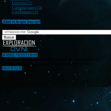
Universo
155
Conspiraciones
154
Curiosidades
139
¿Qué es lo que buscas?
SOBRE NOSOTROS
«Investigar, descubrir y difundir la verdad de los fenómenos y
enigmas relacionados al tema OVNI en nuestro mundo.»
SÍGUENOS