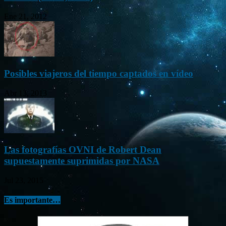
Ene 21, 2012
Posibles viajeros del tiempo captados en vídeo
Abr 13, 2013
Las fotografías OVNI de Robert Dean
supuestamente suprimidas por NASA
Jul 23, 2015
Es importante…