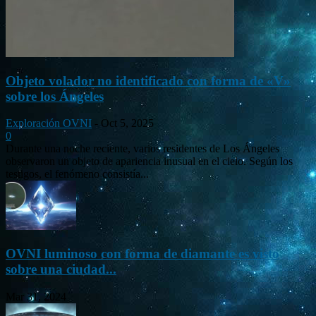
Objeto volador no identificado con forma de «V»
sobre los Ángeles
Exploración OVNI
-
Oct 5, 2025
0
Durante una noche reciente, varios residentes de Los Ángeles
observaron un objeto de apariencia inusual en el cielo. Según los
testigos, el fenómeno consistía...
OVNI luminoso con forma de diamante es visto
sobre una ciudad...
Mar 31, 2024