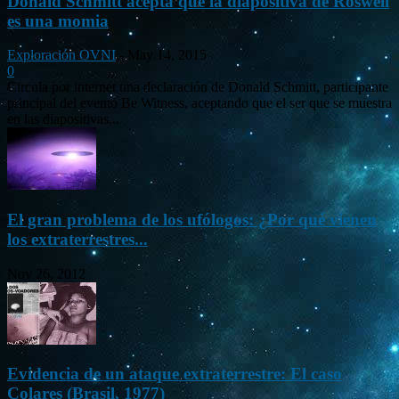
Donald Schmitt acepta que la diapositiva de Roswell
es una momia
Exploración OVNI
-
May 14, 2015
0
Circula por internet una declaración de Donald Schmitt, participante
principal del evento Be Witness, aceptando que el ser que se muestra
en las diapositivas...
El gran problema de los ufólogos: ¿Por qué vienen
los extraterrestres...
Nov 26, 2012
Evidencia de un ataque extraterrestre: El caso
Colares (Brasil, 1977)