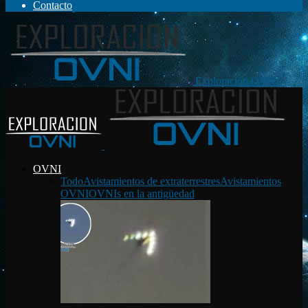
Contacto
Exploración OVNI
OVNI
Todo
Avistamientos de extraterrestres
Avistamientos
OVNI
OVNIs en la antigüedad