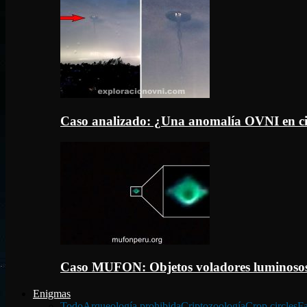
Caso analizado: ¿Una anomalía OVNI en c
Caso MUFON: Objetos voladores luminosos
Enigmas
Todo
Arqueología prohibida
Criptozoología
Crop circles
Fa