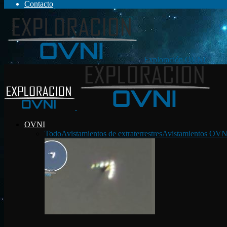
Contacto
Exploración OVNI
OVNI
Todo
Avistamientos de extraterrestres
Avistamientos OVN