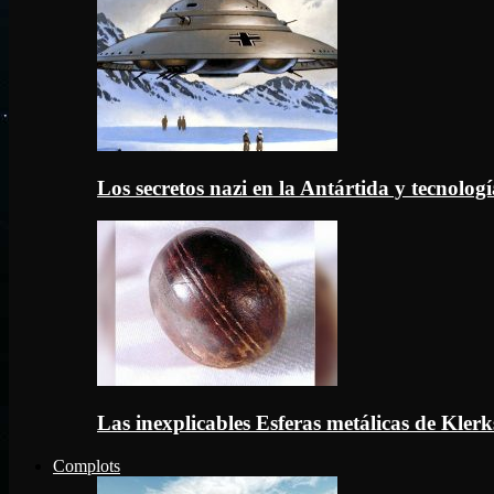
Los secretos nazi en la Antártida y tecnologí
Las inexplicables Esferas metálicas de Kler
Complots