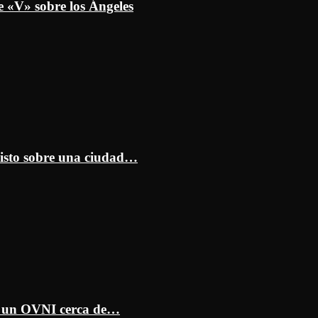
e «V» sobre los Ángeles
isto sobre una ciudad…
ar un OVNI cerca de…