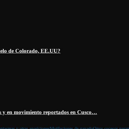
ielo de Colorado, EE.UU?
 y en movimiento reportados en Cusco…
ntasmas y otras apariciones
Mutilaciones de ganado
Otros sucesos para