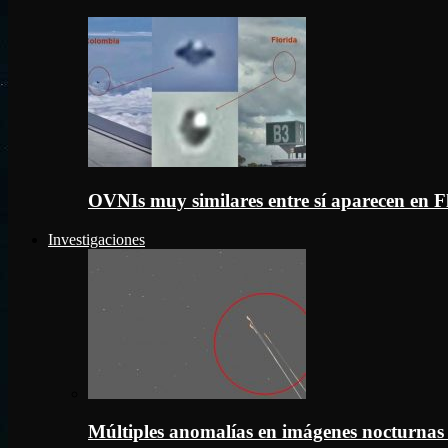
OVNIs muy similares entre sí aparecen en 
Investigaciones
Múltiples anomalías en imágenes nocturnas