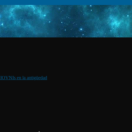
I
OVNIs en la antigüedad