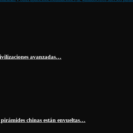
ivilizaciones avanzadas…
s pirámides chinas están envueltas…