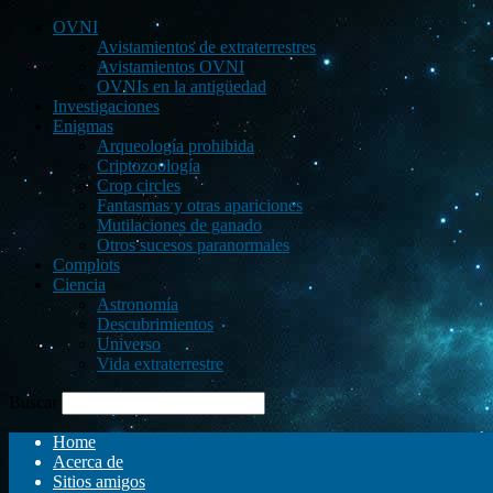
OVNI
Avistamientos de extraterrestres
Avistamientos OVNI
OVNIs en la antigüedad
Investigaciones
Enigmas
Arqueología prohibida
Criptozoología
Crop circles
Fantasmas y otras apariciones
Mutilaciones de ganado
Otros sucesos paranormales
Complots
Ciencia
Astronomía
Descubrimientos
Universo
Vida extraterrestre
Buscar
Home
Acerca de
Sitios amigos