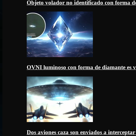
Objeto volador no identificado con forma d
OVNI luminoso con forma de diamante es v
Dos aviones caza son enviados a intercept