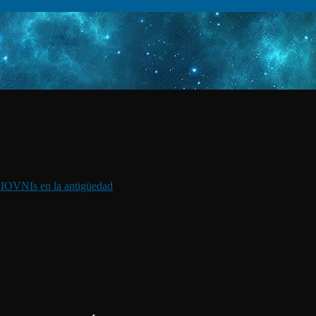
I
OVNIs en la antigüedad