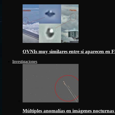
OVNIs muy similares entre sí aparecen en 
Investigaciones
Múltiples anomalías en imágenes nocturnas