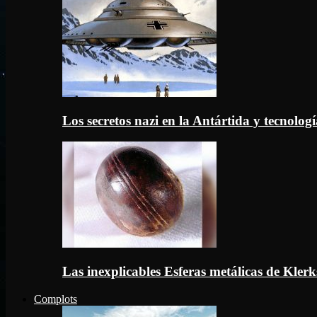
Los secretos nazi en la Antártida y tecnologí
Las inexplicables Esferas metálicas de Kler
Complots