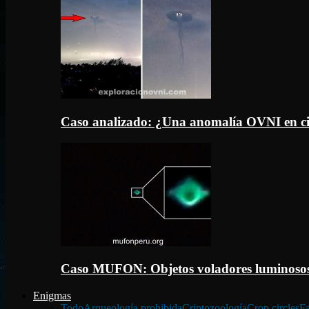
Caso analizado: ¿Una anomalía OVNI en c
Caso MUFON: Objetos voladores luminosos
Enigmas
Todo
Arqueología prohibida
Criptozoología
Crop circles
Fa