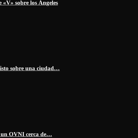
e «V» sobre los Ángeles
isto sobre una ciudad…
ar un OVNI cerca de…