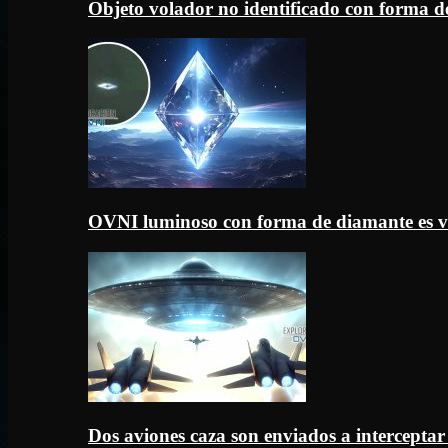
Objeto volador no identificado con forma d
OVNI luminoso con forma de diamante es v
Dos aviones caza son enviados a intercept