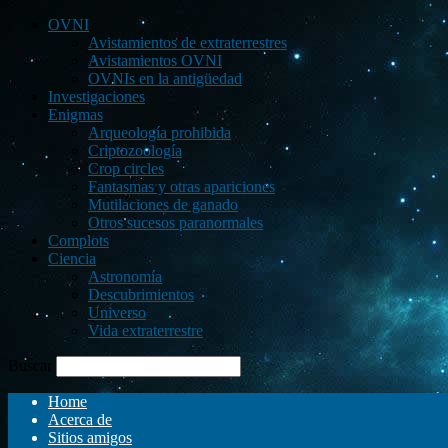
OVNI
Avistamientos de extraterrestres
Avistamientos OVNI
OVNIs en la antigüedad
Investigaciones
Enigmas
Arqueología prohibida
Criptozoología
Crop circles
Fantasmas y otras apariciones
Mutilaciones de ganado
Otros sucesos paranormales
Complots
Ciencia
Astronomía
Descubrimientos
Universo
Vida extraterrestre
Buscar
Home
Acerca de
Sitios amigos