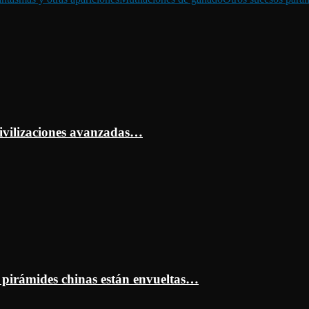
ivilizaciones avanzadas…
s pirámides chinas están envueltas…