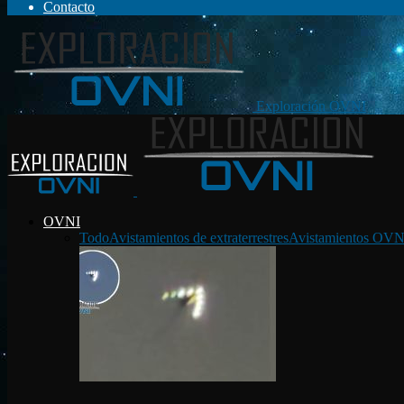
Contacto
Exploración OVNI
OVNI
Todo
Avistamientos de extraterrestres
Avistamientos OVN