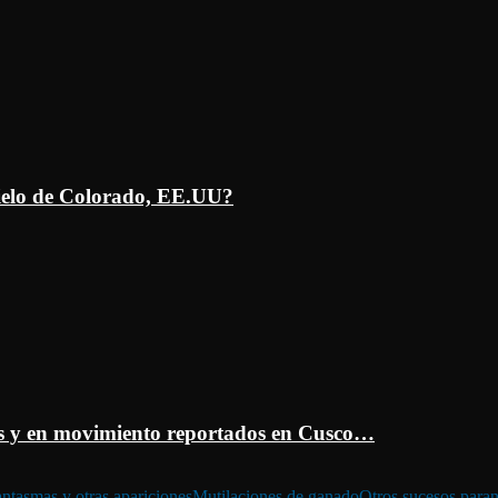
ielo de Colorado, EE.UU?
 y en movimiento reportados en Cusco…
ntasmas y otras apariciones
Mutilaciones de ganado
Otros sucesos para