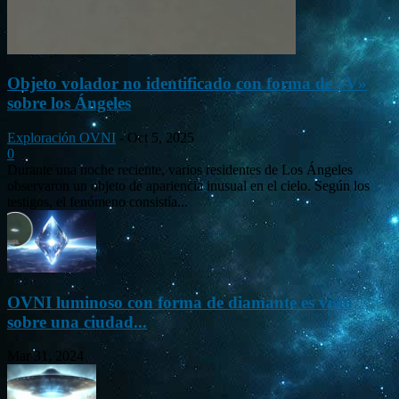
Objeto volador no identificado con forma de «V»
sobre los Ángeles
Exploración OVNI
-
Oct 5, 2025
0
Durante una noche reciente, varios residentes de Los Ángeles
observaron un objeto de apariencia inusual en el cielo. Según los
testigos, el fenómeno consistía...
OVNI luminoso con forma de diamante es visto
sobre una ciudad...
Mar 31, 2024