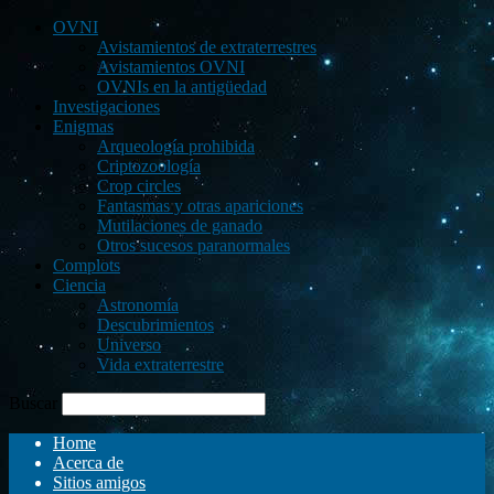
OVNI
Avistamientos de extraterrestres
Avistamientos OVNI
OVNIs en la antigüedad
Investigaciones
Enigmas
Arqueología prohibida
Criptozoología
Crop circles
Fantasmas y otras apariciones
Mutilaciones de ganado
Otros sucesos paranormales
Complots
Ciencia
Astronomía
Descubrimientos
Universo
Vida extraterrestre
Buscar
Home
Acerca de
Sitios amigos