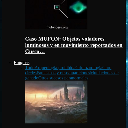
Caso MUFON: Objetos voladores
luminosos y en movimiento reportados en
Cusco…
Enigmas
Todo
Arqueología prohibida
Criptozoología
Crop
circles
Fantasmas y otras apariciones
Mutilaciones de
ganado
Otros sucesos paranormales