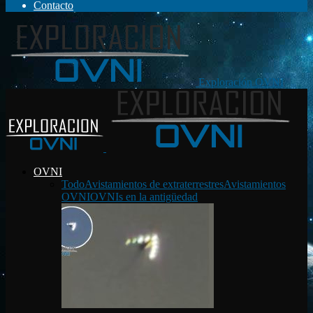
Contacto
Exploración OVNI
OVNI
Todo
Avistamientos de extraterrestres
Avistamientos
OVNI
OVNIs en la antigüedad