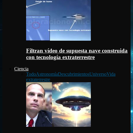
Filtran vídeo de supuesta nave construida
con tecnología extraterrestre
Ciencia
Todo
Astronomía
Descubrimientos
Universo
Vida
extraterrestre