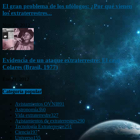
El gran problema de los ufólogos: ¿Por qué vienen
los extraterrestres...
Nov 26, 2012
Evidencia de un ataque extraterrestre: El caso
Colares (Brasil, 1977)
Ene 21, 2012
Categoría popular
Avistamientos OVNI
891
Astronomía
360
Vida extraterrestre
327
Avistamientos de extraterrestres
290
Tecnología Extraterrestre
251
Ciencia
197
Universo
155