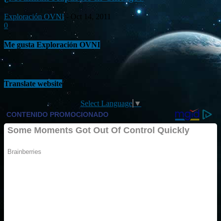
Exploración OVNI
-
Oct 14, 2011
0
Me gusta Exploración OVNI
Translate website
Select Language
▼