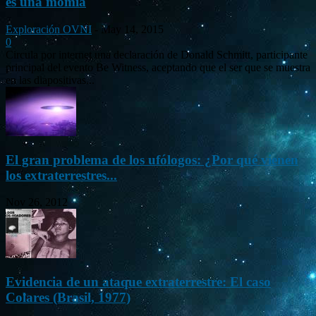
es una momia
Exploración OVNI
-
May 14, 2015
0
Circula por internet una declaración de Donald Schmitt, participante
principal del evento Be Witness, aceptando que el ser que se muestra
en las diapositivas...
El gran problema de los ufólogos: ¿Por qué vienen
los extraterrestres...
Nov 26, 2012
Evidencia de un ataque extraterrestre: El caso
Colares (Brasil, 1977)