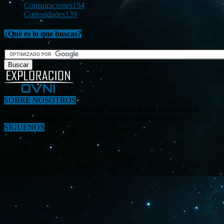
Conspiraciones
154
Curiosidades
139
¿Qué es lo que buscas?
SOBRE NOSOTROS
«Investigar, descubrir y difundir la verdad de los fenómenos y
enigmas relacionados al tema OVNI en nuestro mundo.»
SÍGUENOS