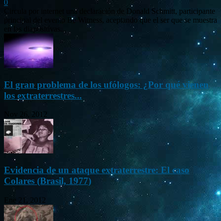
0
Circula por internet una declaración de Donald Schmitt, participante
principal del evento Be Witness, aceptando que el ser que se muestra
en las diapositivas...
El gran problema de los ufólogos: ¿Por qué vienen
los extraterrestres...
Nov 26, 2012
Evidencia de un ataque extraterrestre: El caso
Colares (Brasil, 1977)
Ene 21, 2012