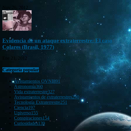
Nov 26, 2012
Evidencia de un ataque extraterrestre: El caso
Colares (Brasil, 1977)
Ene 21, 2012
Categoría popular
Avistamientos OVNI
891
Astronomía
360
Vida extraterrestre
327
Avistamientos de extraterrestres
290
Tecnología Extraterrestre
251
Ciencia
197
Universo
155
Conspiraciones
154
Curiosidades
139