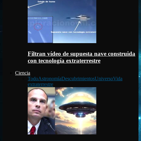
Filtran vídeo de supuesta nave construida
con tecnología extraterrestre
Ciencia
Todo
Astronomía
Descubrimientos
Universo
Vida
extraterrestre