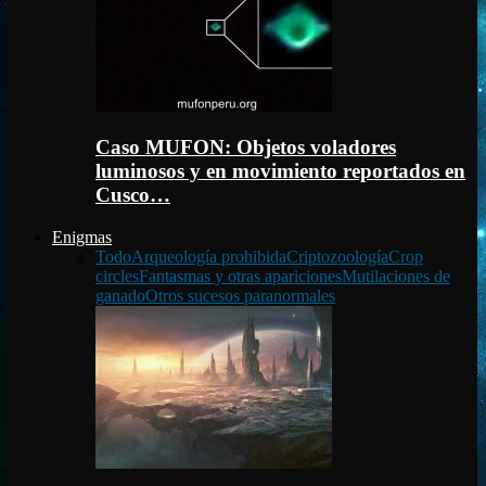
Caso MUFON: Objetos voladores
luminosos y en movimiento reportados en
Cusco…
Enigmas
Todo
Arqueología prohibida
Criptozoología
Crop
circles
Fantasmas y otras apariciones
Mutilaciones de
ganado
Otros sucesos paranormales