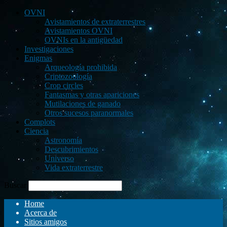
OVNI
Avistamientos de extraterrestres
Avistamientos OVNI
OVNIs en la antigüedad
Investigaciones
Enigmas
Arqueología prohibida
Criptozoología
Crop circles
Fantasmas y otras apariciones
Mutilaciones de ganado
Otros sucesos paranormales
Complots
Ciencia
Astronomía
Descubrimientos
Universo
Vida extraterrestre
Buscar
Home
Acerca de
Sitios amigos