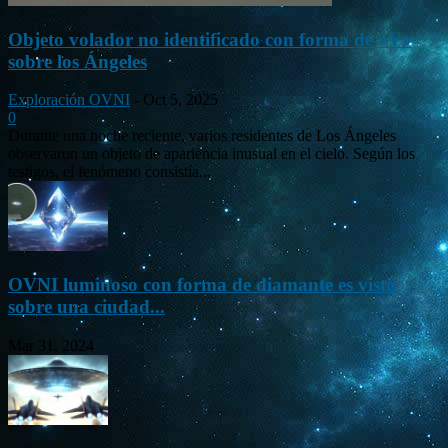
Objeto volador no identificado con forma de «V»
sobre los Ángeles
Exploración OVNI
-
Oct 5, 2025
0
Durante una noche reciente, varios residentes de Los Ángeles
observaron un objeto de apariencia inusual en el cielo. Según los
testigos, el fenómeno consistía...
OVNI luminoso con forma de diamante es visto
sobre una ciudad...
Mar 31, 2024