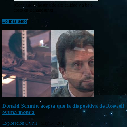
¡Consigue tu hosting de alta calidad y a bajo
costo en Banahosting!
Lo más leído
Donald Schmitt acepta que la diapositiva de Roswell
es una momia
Exploración OVNI
-
May 14, 2015