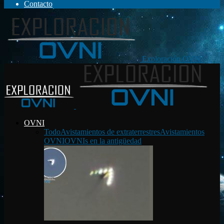
Contacto
Exploración OVNI
OVNI
Todo
Avistamientos de extraterrestres
Avistamientos
OVNI
OVNIs en la antigüedad