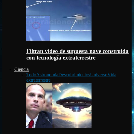
Filtran vídeo de supuesta nave construida
con tecnología extraterrestre
Ciencia
Todo
Astronomía
Descubrimientos
Universo
Vida
extraterrestre