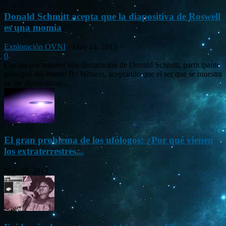
Donald Schmitt acepta que la diapositiva de Roswell
es una momia
Exploración OVNI
-
May 14, 2015
0
Circula por internet una declaración de Donald Schmitt, participante
principal del evento Be Witness, aceptando que el ser que se muestra
en las diapositivas...
El gran problema de los ufólogos: ¿Por qué vienen
los extraterrestres...
Nov 26, 2012