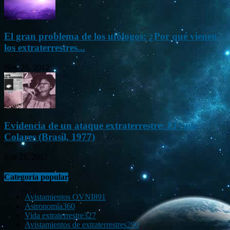
El gran problema de los ufólogos: ¿Por qué vienen
los extraterrestres...
Nov 26, 2012
Evidencia de un ataque extraterrestre: El caso
Colares (Brasil, 1977)
Ene 21, 2012
Categoría popular
Avistamientos OVNI
891
Astronomía
360
Vida extraterrestre
327
Avistamientos de extraterrestres
290