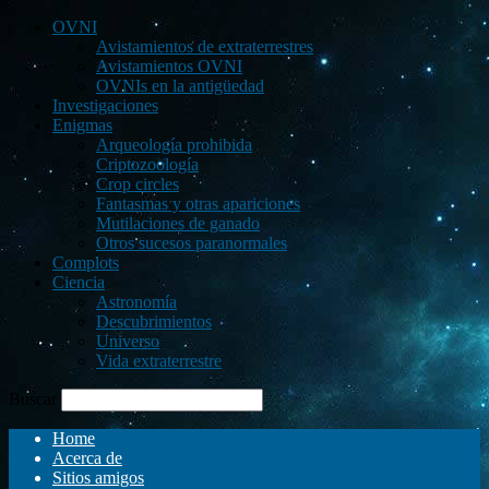
OVNI
Avistamientos de extraterrestres
Avistamientos OVNI
OVNIs en la antigüedad
Investigaciones
Enigmas
Arqueología prohibida
Criptozoología
Crop circles
Fantasmas y otras apariciones
Mutilaciones de ganado
Otros sucesos paranormales
Complots
Ciencia
Astronomía
Descubrimientos
Universo
Vida extraterrestre
Buscar
Home
Acerca de
Sitios amigos