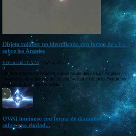
Objeto volador no identificado con forma de «V»
sobre los Ángeles
Exploración OVNI
-
Oct 5, 2025
0
Durante una noche reciente, varios residentes de Los Ángeles
observaron un objeto de apariencia inusual en el cielo. Según los
testigos, el fenómeno consistía...
OVNI luminoso con forma de diamante es visto
sobre una ciudad...