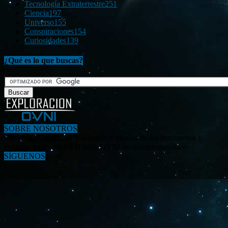
Tecnología Extraterrestre
251
Ciencia
197
Universo
155
Conspiraciones
154
Curiosidades
139
¿Qué es lo que buscas?
SOBRE NOSOTROS
«Investigar, descubrir y difundir la verdad de los fenómenos y
enigmas relacionados al tema OVNI en nuestro mundo.»
SÍGUENOS