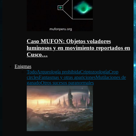
Caso MUFON: Objetos voladores
luminosos y en movimiento reportados en
Cusco…
Enigmas
Todo
Arqueología prohibida
Criptozoología
Crop
circles
Fantasmas y otras apariciones
Mutilaciones de
ganado
Otros sucesos paranormales