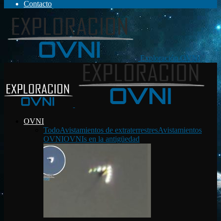
Contacto
Exploración OVNI
OVNI
Todo
Avistamientos de extraterrestres
Avistamientos
OVNI
OVNIs en la antigüedad