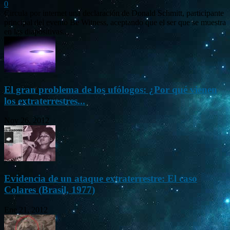
0
Circula por internet una declaración de Donald Schmitt, participante
principal del evento Be Witness, aceptando que el ser que se muestra
en las diapositivas...
El gran problema de los ufólogos: ¿Por qué vienen
los extraterrestres...
Nov 26, 2012
Evidencia de un ataque extraterrestre: El caso
Colares (Brasil, 1977)
Ene 21, 2012