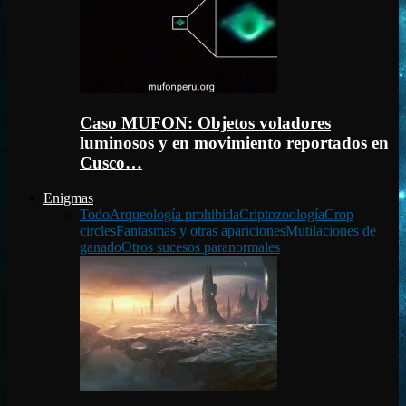
Caso MUFON: Objetos voladores
luminosos y en movimiento reportados en
Cusco…
Enigmas
Todo
Arqueología prohibida
Criptozoología
Crop
circles
Fantasmas y otras apariciones
Mutilaciones de
ganado
Otros sucesos paranormales