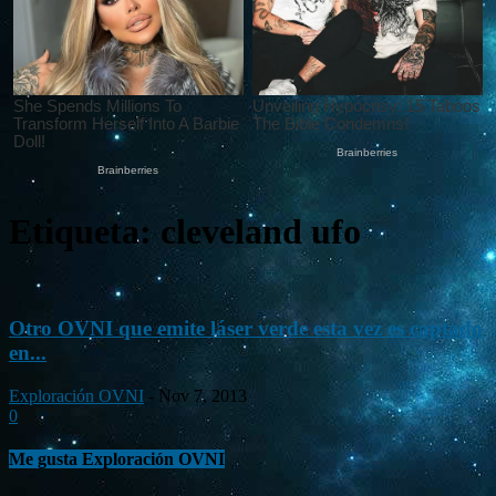
Etiqueta: cleveland ufo
Otro OVNI que emite láser verde esta vez es captado
en...
Exploración OVNI
-
Nov 7, 2013
0
Me gusta Exploración OVNI