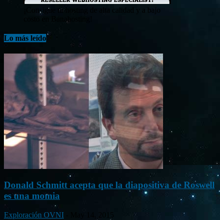
¡Consigue tu hosting de alta calidad y a bajo
costo en Banahosting!
Lo más leído
Donald Schmitt acepta que la diapositiva de Roswell
es una momia
Exploración OVNI
-
May 14, 2015