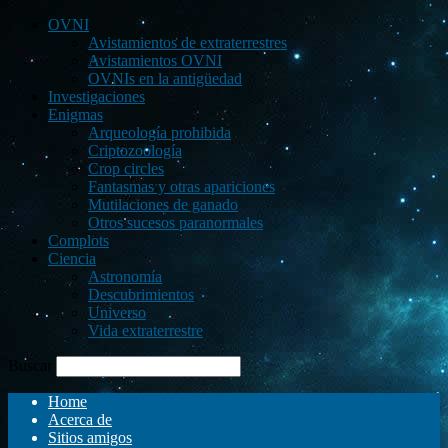
OVNI
Avistamientos de extraterrestres
Avistamientos OVNI
OVNIs en la antigüedad
Investigaciones
Enigmas
Arqueología prohibida
Criptozoología
Crop circles
Fantasmas y otras apariciones
Mutilaciones de ganado
Otros sucesos paranormales
Complots
Ciencia
Astronomía
Descubrimientos
Universo
Vida extraterrestre
Buscar
Home
Acerca de
Sitios amigos