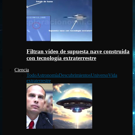
Filtran vídeo de supuesta nave construida
con tecnología extraterrestre
Ciencia
Todo
Astronomía
Descubrimientos
Universo
Vida
extraterrestre