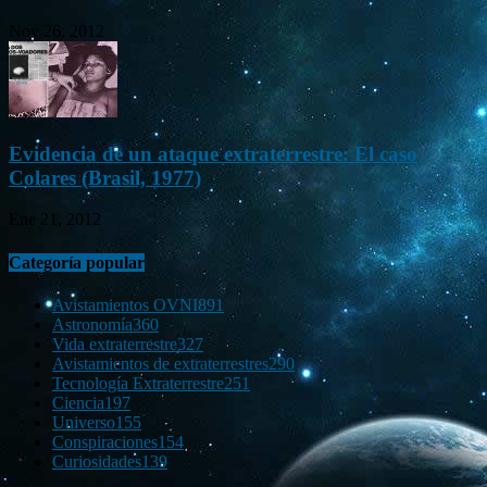
Nov 26, 2012
Evidencia de un ataque extraterrestre: El caso
Colares (Brasil, 1977)
Ene 21, 2012
Categoría popular
Avistamientos OVNI
891
Astronomía
360
Vida extraterrestre
327
Avistamientos de extraterrestres
290
Tecnología Extraterrestre
251
Ciencia
197
Universo
155
Conspiraciones
154
Curiosidades
139