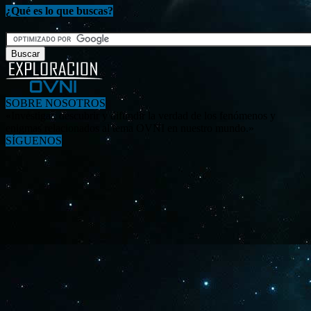
¿Qué es lo que buscas?
SOBRE NOSOTROS
«Investigar, descubrir y difundir la verdad de los fenómenos y
enigmas relacionados al tema OVNI en nuestro mundo.»
SÍGUENOS