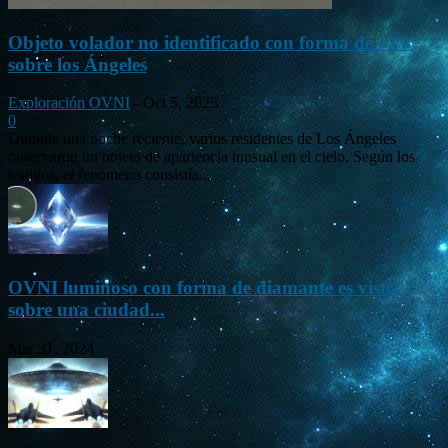
Objeto volador no identificado con forma de «V»
sobre los Ángeles
Exploración OVNI
-
Oct 5, 2025
0
Durante una noche reciente, varios residentes de Los Ángeles
observaron un objeto de apariencia inusual en el cielo. Según los
testigos, el fenómeno consistía...
OVNI luminoso con forma de diamante es visto
sobre una ciudad...
Mar 31, 2024