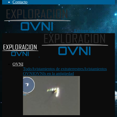
Contacto
Exploración OVNI
OVNI
Todo
Avistamientos de extraterrestres
Avistamientos
OVNI
OVNIs en la antigüedad