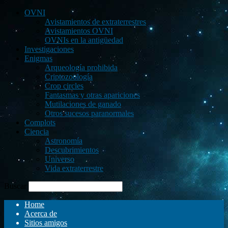
OVNI
Avistamientos de extraterrestres
Avistamientos OVNI
OVNIs en la antigüedad
Investigaciones
Enigmas
Arqueología prohibida
Criptozoología
Crop circles
Fantasmas y otras apariciones
Mutilaciones de ganado
Otros sucesos paranormales
Complots
Ciencia
Astronomía
Descubrimientos
Universo
Vida extraterrestre
Buscar
Home
Acerca de
Sitios amigos