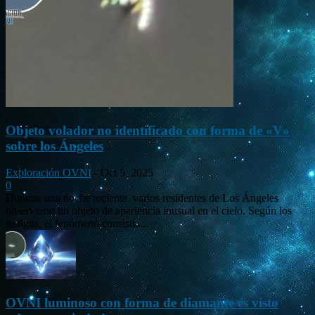
Objeto volador no identificado con forma de «V»
sobre los Ángeles
Exploración OVNI
-
Oct 5, 2025
0
Durante una noche reciente, varios residentes de Los Ángeles
observaron un objeto de apariencia inusual en el cielo. Según los
testigos, el fenómeno consistía...
OVNI luminoso con forma de diamante es visto