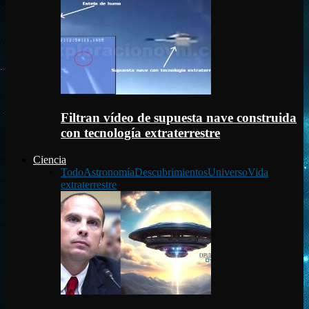
Filtran vídeo de supuesta nave construida
con tecnología extraterrestre
Ciencia
Todo
Astronomía
Descubrimientos
Universo
Vida
extraterrestre