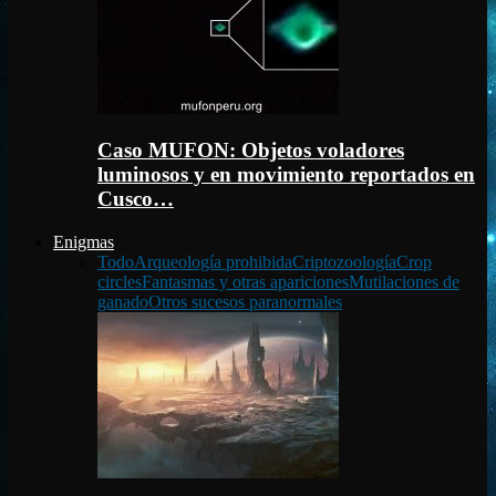
Caso MUFON: Objetos voladores
luminosos y en movimiento reportados en
Cusco…
Enigmas
Todo
Arqueología prohibida
Criptozoología
Crop
circles
Fantasmas y otras apariciones
Mutilaciones de
ganado
Otros sucesos paranormales