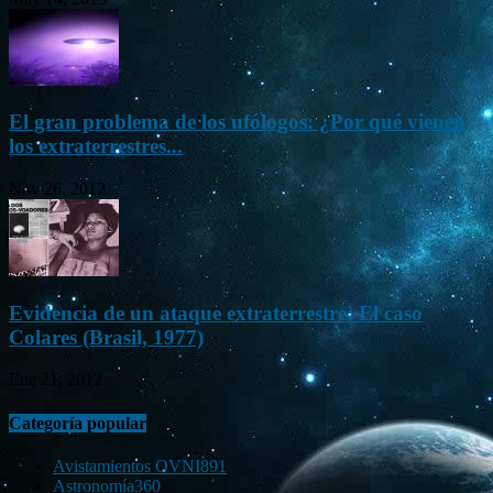
El gran problema de los ufólogos: ¿Por qué vienen
los extraterrestres...
Nov 26, 2012
Evidencia de un ataque extraterrestre: El caso
Colares (Brasil, 1977)
Ene 21, 2012
Categoría popular
Avistamientos OVNI
891
Astronomía
360