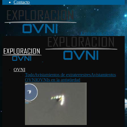
Contacto
Exploración OVNI
OVNI
Todo
Avistamientos de extraterrestres
Avistamientos
OVNI
OVNIs en la antigüedad