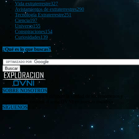
Vida extraterrestre
327
Avistamientos de extraterrestres
290
Tecnología Extraterrestre
251
Ciencia
197
Universo
155
Conspiraciones
154
Curiosidades
139
¿Qué es lo que buscas?
SOBRE NOSOTROS
«Investigar, descubrir y difundir la verdad de los fenómenos y
enigmas relacionados al tema OVNI en nuestro mundo.»
SÍGUENOS