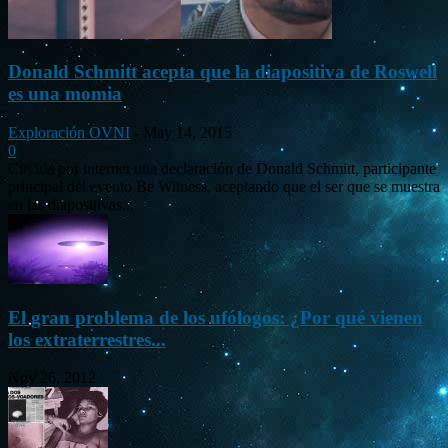
Donald Schmitt acepta que la diapositiva de Roswell
es una momia
Exploración OVNI
-
May 14, 2015
0
Circula por internet una declaración de Donald Schmitt, participante
principal del evento Be Witness, aceptando que el ser que se muestra
en las diapositivas...
El gran problema de los ufólogos: ¿Por qué vienen
los extraterrestres...
Nov 26, 2012