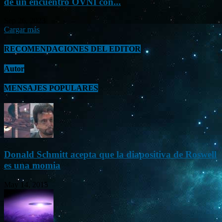
de un encuentro OVNI con...
Sep 26, 2023
Cargar más
RECOMENDACIONES DEL EDITOR
Autor
MENSAJES POPULARES
Donald Schmitt acepta que la diapositiva de Roswell
es una momia
May 14, 2015