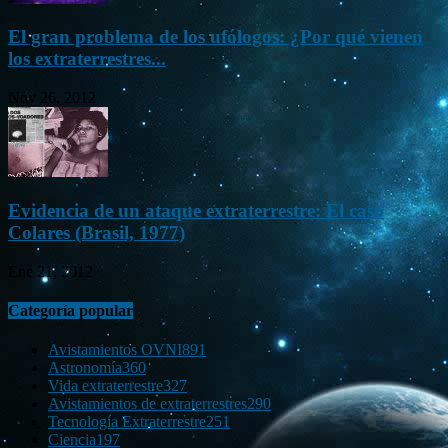
El gran problema de los ufólogos: ¿Por qué vienen
los extraterrestres...
Nov 26, 2012
Evidencia de un ataque extraterrestre: El caso
Colares (Brasil, 1977)
Ene 21, 2012
Categoría popular
Avistamientos OVNI
891
Astronomía
360
Vida extraterrestre
327
Avistamientos de extraterrestres
290
Tecnología Extraterrestre
251
Ciencia
197