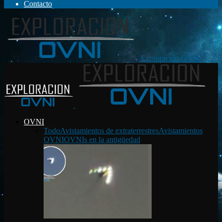
Contacto
Exploración OVNI
OVNI
Todo
Avistamientos de extraterrestres
Avistamientos
OVNI
OVNIs en la antigüedad