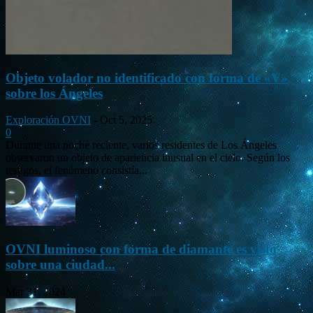
Objeto volador no identificado con forma de «V»
sobre los Ángeles
Exploración OVNI
-
Oct 5, 2025
0
Durante una noche reciente, varios residentes de Los Ángeles
observaron un objeto de apariencia inusual en el cielo. Según los
testigos, el fenómeno consistía...
OVNI luminoso con forma de diamante es visto
sobre una ciudad...
Mar 31, 2024