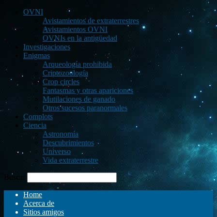
OVNI
Avistamientos de extraterrestres
Avistamientos OVNI
OVNIs en la antigüedad
Investigaciones
Enigmas
Arqueología prohibida
Criptozoología
Crop circles
Fantasmas y otras apariciones
Mutilaciones de ganado
Otros sucesos paranormales
Complots
Ciencia
Astronomía
Descubrimientos
Universo
Vida extraterrestre
Buscar
Home
Acerca de
Sitios amigos