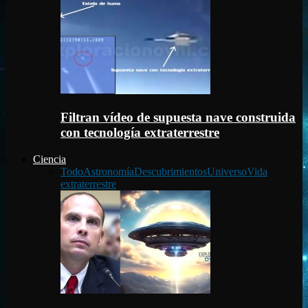
Filtran vídeo de supuesta nave construida
con tecnología extraterrestre
Ciencia
Todo
Astronomía
Descubrimientos
Universo
Vida
extraterrestre