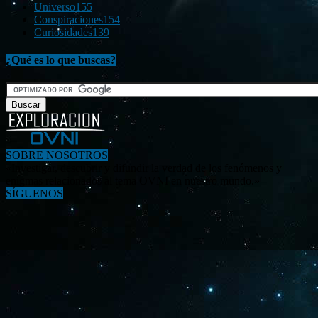
Universo
155
Conspiraciones
154
Curiosidades
139
¿Qué es lo que buscas?
SOBRE NOSOTROS
«Investigar, descubrir y difundir la verdad de los fenómenos y
enigmas relacionados al tema OVNI en nuestro mundo.»
SÍGUENOS