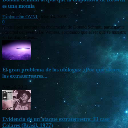
es una momia
Exploración OVNI
-
May 14, 2015
0
Circula por internet una declaración de Donald Schmitt, participante
principal del evento Be Witness, aceptando que el ser que se muestra
en las diapositivas...
El gran problema de los ufólogos: ¿Por qué vienen
los extraterrestres...
Nov 26, 2012
Evidencia de un ataque extraterrestre: El caso
Colares (Brasil, 1977)