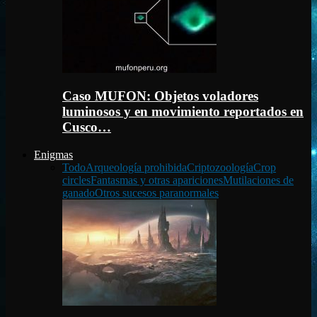
Caso MUFON: Objetos voladores
luminosos y en movimiento reportados en
Cusco…
Enigmas
Todo
Arqueología prohibida
Criptozoología
Crop
circles
Fantasmas y otras apariciones
Mutilaciones de
ganado
Otros sucesos paranormales