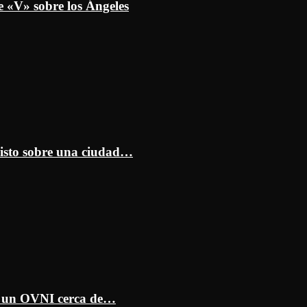
e «V» sobre los Ángeles
isto sobre una ciudad…
ar un OVNI cerca de…