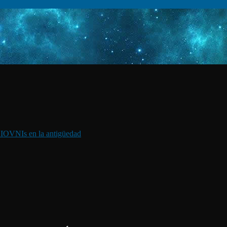
I
OVNIs en la antigüedad