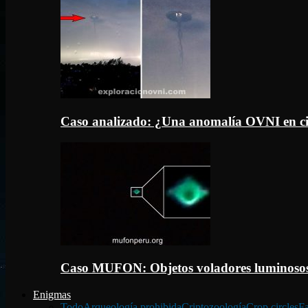
Caso analizado: ¿Una anomalía OVNI en c
Caso MUFON: Objetos voladores luminosos
Enigmas
Todo
Arqueología prohibida
Criptozoología
Crop circles
Fa