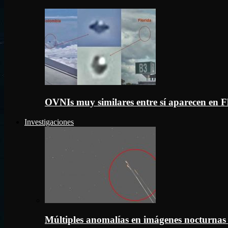
OVNIs muy similares entre sí aparecen en 
Investigaciones
Múltiples anomalías en imágenes nocturnas