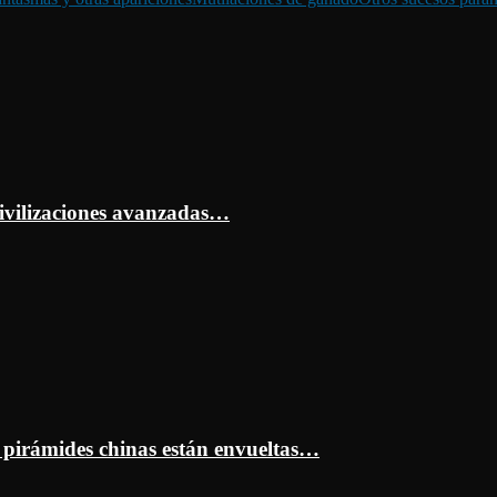
ivilizaciones avanzadas…
s pirámides chinas están envueltas…