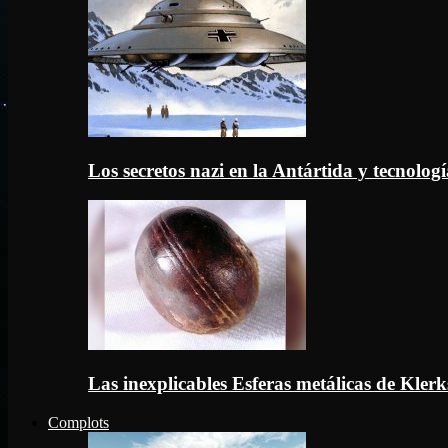
Los secretos nazi en la Antártida y tecnologí
Las inexplicables Esferas metálicas de Kler
Complots