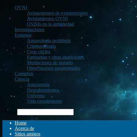
OVNI
Avistamientos de extraterrestres
Avistamientos OVNI
OVNIs en la antigüedad
Investigaciones
Enigmas
Arqueología prohibida
Criptozoología
Crop circles
Fantasmas y otras apariciones
Mutilaciones de ganado
Otros sucesos paranormales
Complots
Ciencia
Astronomía
Descubrimientos
Universo
Vida extraterrestre
Buscar
Home
Acerca de
Sitios amigos