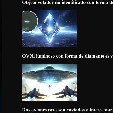
Objeto volador no identificado con forma d
OVNI luminoso con forma de diamante es v
Dos aviones caza son enviados a intercept