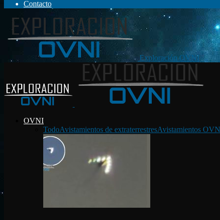
Contacto
Exploración OVNI
OVNI
Todo
Avistamientos de extraterrestres
Avistamientos OVN