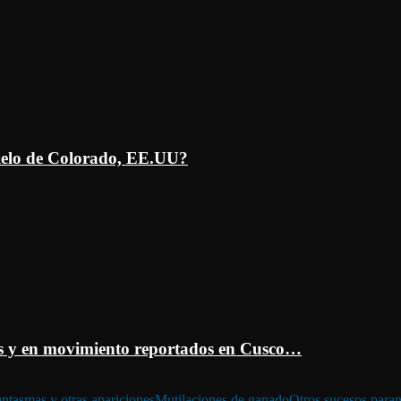
ielo de Colorado, EE.UU?
 y en movimiento reportados en Cusco…
ntasmas y otras apariciones
Mutilaciones de ganado
Otros sucesos para