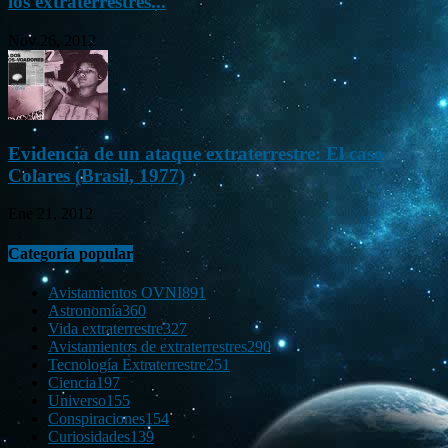
los extraterrestres...
Nov 26, 2012
Evidencia de un ataque extraterrestre: El caso
Colares (Brasil, 1977)
Ene 21, 2012
Categoría popular
Avistamientos OVNI
891
Astronomía
360
Vida extraterrestre
327
Avistamientos de extraterrestres
290
Tecnología Extraterrestre
251
Ciencia
197
Universo
155
Conspiraciones
154
Curiosidades
139