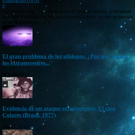
Exploración OVNI
-
May 14, 2015
0
Circula por internet una declaración de Donald Schmitt, participante
principal del evento Be Witness, aceptando que el ser que se muestra
en las diapositivas...
El gran problema de los ufólogos: ¿Por qué vienen
los extraterrestres...
Nov 26, 2012
Evidencia de un ataque extraterrestre: El caso
Colares (Brasil, 1977)
Ene 21, 2012