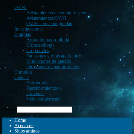
OVNI
Avistamientos de extraterrestres
Avistamientos OVNI
OVNIs en la antigüedad
Investigaciones
Enigmas
Arqueología prohibida
Criptozoología
Crop circles
Fantasmas y otras apariciones
Mutilaciones de ganado
Otros sucesos paranormales
Complots
Ciencia
Astronomía
Descubrimientos
Universo
Vida extraterrestre
Buscar
Home
Acerca de
Sitios amigos