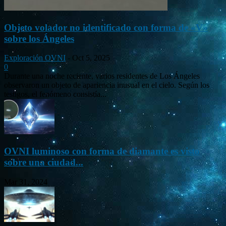
Objeto volador no identificado con forma de «V»
sobre los Ángeles
Exploración OVNI
-
Oct 5, 2025
0
Durante una noche reciente, varios residentes de Los Ángeles
observaron un objeto de apariencia inusual en el cielo. Según los
testigos, el fenómeno consistía...
OVNI luminoso con forma de diamante es visto
sobre una ciudad...
Mar 31, 2024