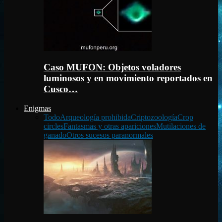
Caso MUFON: Objetos voladores
luminosos y en movimiento reportados en
Cusco…
Enigmas
Todo
Arqueología prohibida
Criptozoología
Crop
circles
Fantasmas y otras apariciones
Mutilaciones de
ganado
Otros sucesos paranormales