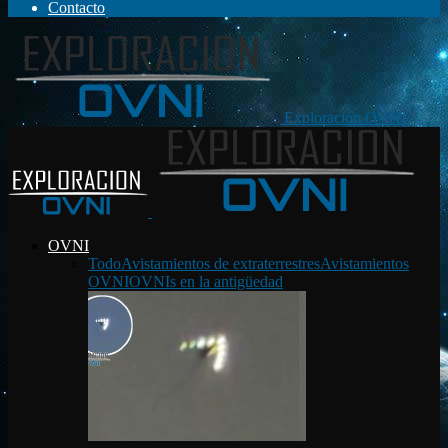
Contacto
Exploración OVNI
OVNI
Todo
Avistamientos de extraterrestres
Avistamientos
OVNI
OVNIs en la antigüedad