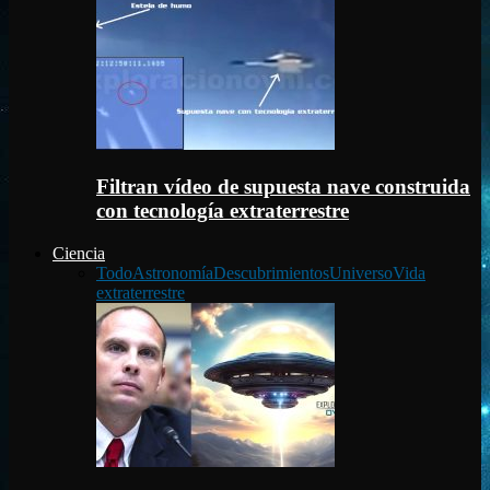
Filtran vídeo de supuesta nave construida
con tecnología extraterrestre
Ciencia
Todo
Astronomía
Descubrimientos
Universo
Vida
extraterrestre