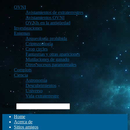
OVNI
Avistamientos de extraterrestres
Avistamientos OVNI
OVNIs en la antigüedad
Investigaciones
Enigmas
Arqueología prohibida
Criptozoología
Crop circles
Fantasmas y otras apariciones
Mutilaciones de ganado
Otros sucesos paranormales
Complots
Ciencia
Astronomía
Descubrimientos
Universo
Vida extraterrestre
Buscar
Home
Acerca de
Sitios amigos