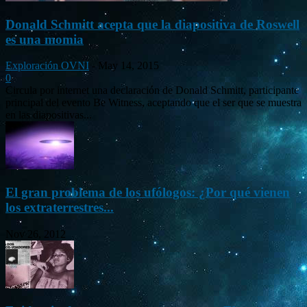
Donald Schmitt acepta que la diapositiva de Roswell
es una momia
Exploración OVNI
-
May 14, 2015
0
Circula por internet una declaración de Donald Schmitt, participante
principal del evento Be Witness, aceptando que el ser que se muestra
en las diapositivas...
El gran problema de los ufólogos: ¿Por qué vienen
los extraterrestres...
Nov 26, 2012