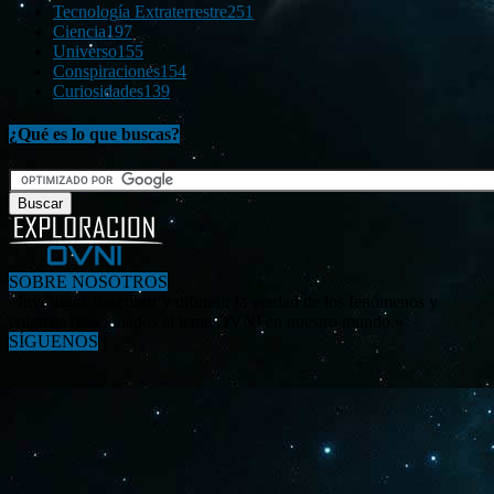
Tecnología Extraterrestre
251
Ciencia
197
Universo
155
Conspiraciones
154
Curiosidades
139
¿Qué es lo que buscas?
SOBRE NOSOTROS
«Investigar, descubrir y difundir la verdad de los fenómenos y
enigmas relacionados al tema OVNI en nuestro mundo.»
SÍGUENOS