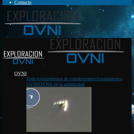
Contacto
Exploración OVNI
OVNI
Todo
Avistamientos de extraterrestres
Avistamientos
OVNI
OVNIs en la antigüedad