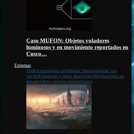
Caso MUFON: Objetos voladores
luminosos y en movimiento reportados en
Cusco…
Enigmas
Todo
Arqueología prohibida
Criptozoología
Crop
circles
Fantasmas y otras apariciones
Mutilaciones de
ganado
Otros sucesos paranormales