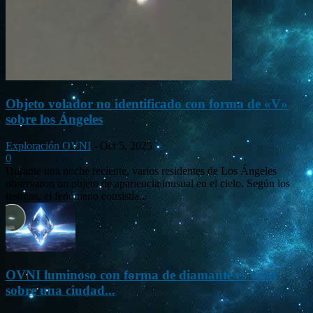
Objeto volador no identificado con forma de «V»
sobre los Ángeles
Exploración OVNI
-
Oct 5, 2025
0
Durante una noche reciente, varios residentes de Los Ángeles
observaron un objeto de apariencia inusual en el cielo. Según los
testigos, el fenómeno consistía...
OVNI luminoso con forma de diamante es visto
sobre una ciudad...