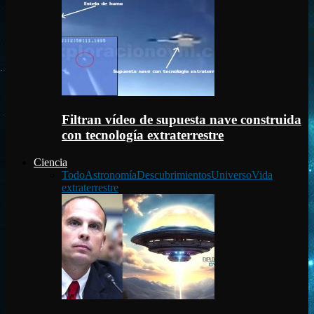
Filtran vídeo de supuesta nave construida
con tecnología extraterrestre
Ciencia
Todo
Astronomía
Descubrimientos
Universo
Vida
extraterrestre