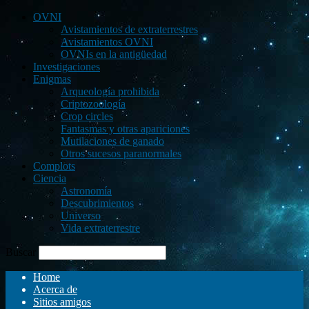
OVNI
Avistamientos de extraterrestres
Avistamientos OVNI
OVNIs en la antigüedad
Investigaciones
Enigmas
Arqueología prohibida
Criptozoología
Crop circles
Fantasmas y otras apariciones
Mutilaciones de ganado
Otros sucesos paranormales
Complots
Ciencia
Astronomía
Descubrimientos
Universo
Vida extraterrestre
Buscar
Home
Acerca de
Sitios amigos