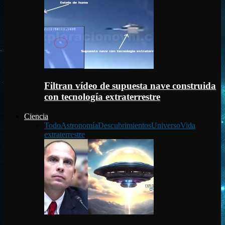
Filtran vídeo de supuesta nave construida
con tecnología extraterrestre
Ciencia
Todo
Astronomía
Descubrimientos
Universo
Vida
extraterrestre