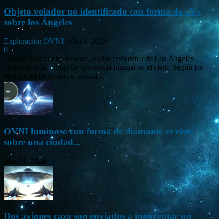
Objeto volador no identificado con forma de «V»
sobre los Ángeles
Exploración OVNI
-
Oct 5, 2025
0
Durante una noche reciente, varios residentes de Los Ángeles
observaron un objeto de apariencia inusual en el cielo. Según los
testigos, el fenómeno consistía...
OVNI luminoso con forma de diamante es visto
sobre una ciudad...
Mar 31, 2024
Dos aviones caza son enviados a interceptar un