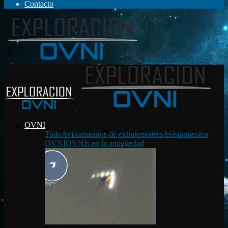
Contacto
Exploración OVNI
OVNI
Todo
Avistamientos de extraterrestres
Avistamientos
OVNI
OVNIs en la antigüedad