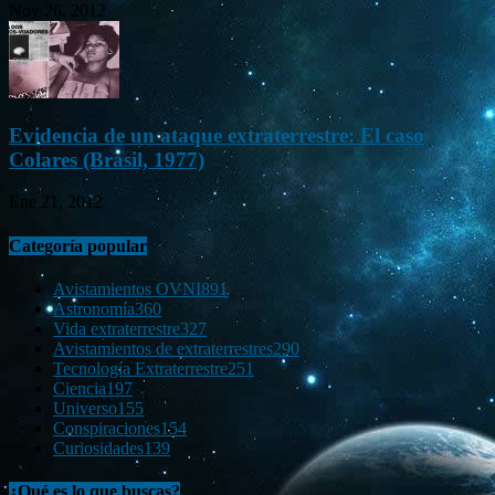
Nov 26, 2012
Evidencia de un ataque extraterrestre: El caso
Colares (Brasil, 1977)
Ene 21, 2012
Categoría popular
Avistamientos OVNI
891
Astronomía
360
Vida extraterrestre
327
Avistamientos de extraterrestres
290
Tecnología Extraterrestre
251
Ciencia
197
Universo
155
Conspiraciones
154
Curiosidades
139
¿Qué es lo que buscas?