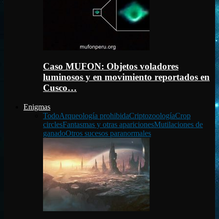
Caso MUFON: Objetos voladores
luminosos y en movimiento reportados en
Cusco…
Enigmas
Todo
Arqueología prohibida
Criptozoología
Crop
circles
Fantasmas y otras apariciones
Mutilaciones de
ganado
Otros sucesos paranormales