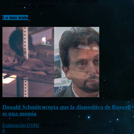
¡Consigue tu hosting de alta calidad y a bajo
costo en Banahosting!
Lo más leído
Donald Schmitt acepta que la diapositiva de Roswell
es una momia
Exploración OVNI
-
May 14, 2015
0