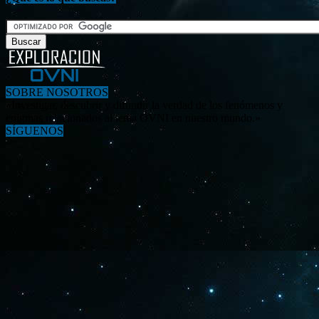
SOBRE NOSOTROS
«Investigar, descubrir y difundir la verdad de los fenómenos y
enigmas relacionados al tema OVNI en nuestro mundo.»
SÍGUENOS