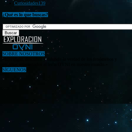
Curiosidades
139
¿Qué es lo que buscas?
SOBRE NOSOTROS
«Investigar, descubrir y difundir la verdad de los fenómenos y
enigmas relacionados al tema OVNI en nuestro mundo.»
SÍGUENOS