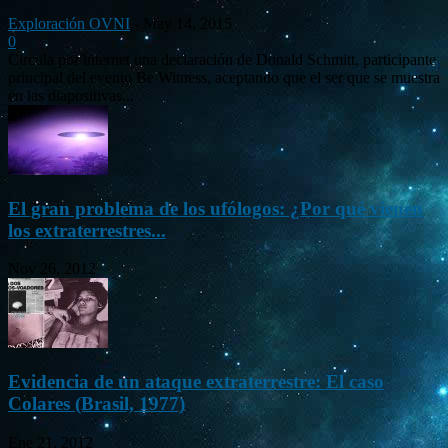
Exploración OVNI
-
May 14, 2015
0
Circula por internet una declaración de Donald Schmitt, participante
principal del evento Be Witness, aceptando que el ser que se muestra
en las diapositivas...
El gran problema de los ufólogos: ¿Por qué vienen
los extraterrestres...
Nov 26, 2012
Evidencia de un ataque extraterrestre: El caso
Colares (Brasil, 1977)
Ene 21, 2012