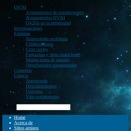
OVNI
Avistamientos de extraterrestres
Avistamientos OVNI
OVNIs en la antigüedad
Investigaciones
Enigmas
Arqueología prohibida
Criptozoología
Crop circles
Fantasmas y otras apariciones
Mutilaciones de ganado
Otros sucesos paranormales
Complots
Ciencia
Astronomía
Descubrimientos
Universo
Vida extraterrestre
Buscar
Home
Acerca de
Sitios amigos