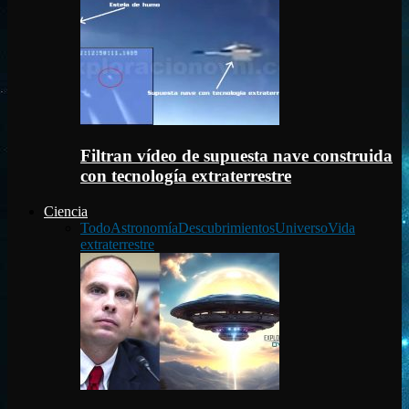
Filtran vídeo de supuesta nave construida
con tecnología extraterrestre
Ciencia
Todo
Astronomía
Descubrimientos
Universo
Vida
extraterrestre