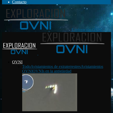
Contacto
Exploración OVNI
OVNI
Todo
Avistamientos de extraterrestres
Avistamientos
OVNI
OVNIs en la antigüedad