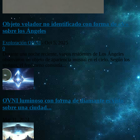
Objeto volador no identificado con forma de «V»
sobre los Ángeles
Exploración OVNI
-
Oct 5, 2025
0
Durante una noche reciente, varios residentes de Los Ángeles
observaron un objeto de apariencia inusual en el cielo. Según los
testigos, el fenómeno consistía...
OVNI luminoso con forma de diamante es visto
sobre una ciudad...
Mar 31, 2024