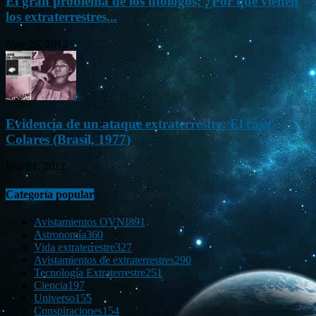
El gran problema de los ufólogos: ¿Por qué vienen
los extraterrestres...
Nov 26, 2012
Evidencia de un ataque extraterrestre: El caso
Colares (Brasil, 1977)
Ene 21, 2012
Categoría popular
Avistamientos OVNI
891
Astronomía
360
Vida extraterrestre
327
Avistamientos de extraterrestres
290
Tecnología Extraterrestre
251
Ciencia
197
Universo
155
Conspiraciones
154