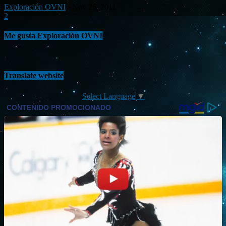
Exploración OVNI
-
Nov 26, 2011
2
Me gusta Exploración OVNI
Translate website
Select Language
▼