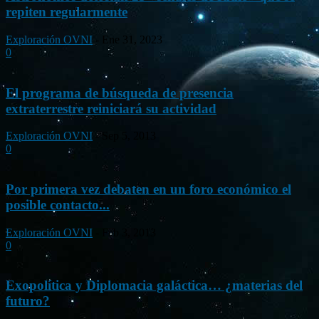
repiten regularmente
Exploración OVNI
-
Ene 31, 2023
0
El programa de búsqueda de presencia
extraterrestre reiniciará su actividad
Exploración OVNI
-
Sep 5, 2013
0
Por primera vez debaten en un foro económico el
posible contacto...
Exploración OVNI
-
Feb 3, 2013
0
Exopolítica y Diplomacia galáctica… ¿materias del
futuro?