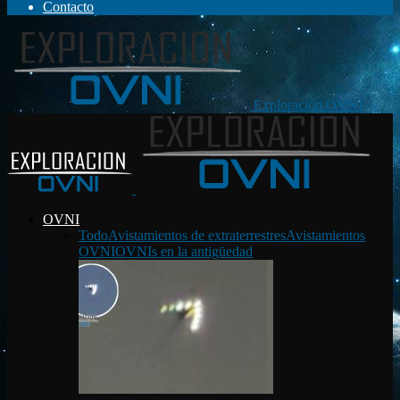
Contacto
Exploración OVNI
OVNI
Todo
Avistamientos de extraterrestres
Avistamientos
OVNI
OVNIs en la antigüedad