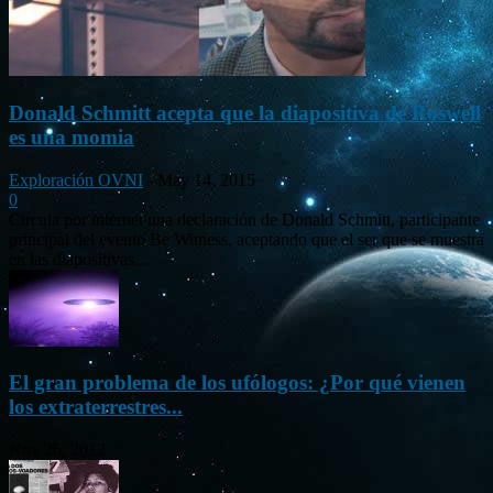
Donald Schmitt acepta que la diapositiva de Roswell
es una momia
Exploración OVNI
-
May 14, 2015
0
Circula por internet una declaración de Donald Schmitt, participante
principal del evento Be Witness, aceptando que el ser que se muestra
en las diapositivas...
El gran problema de los ufólogos: ¿Por qué vienen
los extraterrestres...
Nov 26, 2012