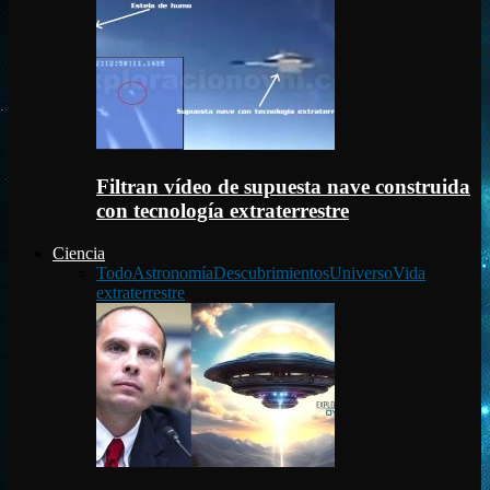
Filtran vídeo de supuesta nave construida
con tecnología extraterrestre
Ciencia
Todo
Astronomía
Descubrimientos
Universo
Vida
extraterrestre