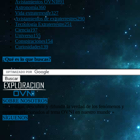
Avistamientos OVNI
891
Astronomía
360
Vida extraterrestre
327
Avistamientos de extraterrestres
290
Tecnología Extraterrestre
251
Ciencia
197
Universo
155
Conspiraciones
154
Curiosidades
139
¿Qué es lo que buscas?
SOBRE NOSOTROS
«Investigar, descubrir y difundir la verdad de los fenómenos y
enigmas relacionados al tema OVNI en nuestro mundo.»
SÍGUENOS