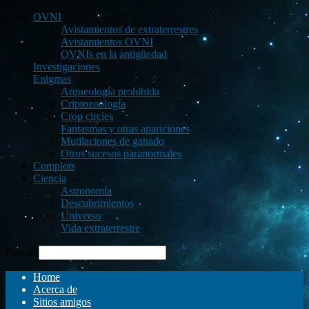
OVNI
Avistamientos de extraterrestres
Avistamientos OVNI
OVNIs en la antigüedad
Investigaciones
Enigmas
Arqueología prohibida
Criptozoología
Crop circles
Fantasmas y otras apariciones
Mutilaciones de ganado
Otros sucesos paranormales
Complots
Ciencia
Astronomía
Descubrimientos
Universo
Vida extraterrestre
Buscar
Home
Acerca de
Sitios amigos