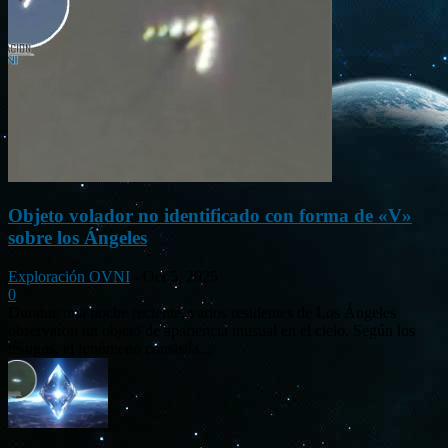
Objeto volador no identificado con forma de «V»
sobre los Ángeles
Exploración OVNI
-
Oct 5, 2025
0
Durante una noche reciente, varios residentes de Los Ángeles
observaron un objeto de apariencia inusual en el cielo. Según los
testigos, el fenómeno consistía...