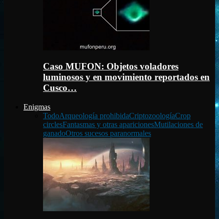
Caso MUFON: Objetos voladores
luminosos y en movimiento reportados en
Cusco…
Enigmas
Todo
Arqueología prohibida
Criptozoología
Crop
circles
Fantasmas y otras apariciones
Mutilaciones de
ganado
Otros sucesos paranormales