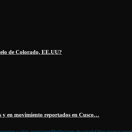
ielo de Colorado, EE.UU?
 y en movimiento reportados en Cusco…
ntasmas y otras apariciones
Mutilaciones de ganado
Otros sucesos para