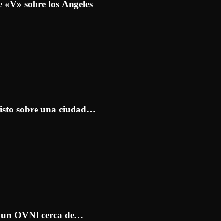
e «V» sobre los Ángeles
isto sobre una ciudad…
ar un OVNI cerca de…