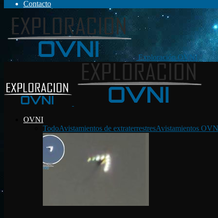
Contacto
Exploración OVNI
OVNI
Todo
Avistamientos de extraterrestres
Avistamientos OVN