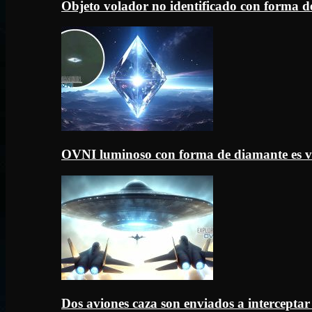
Objeto volador no identificado con forma d
OVNI luminoso con forma de diamante es v
Dos aviones caza son enviados a intercept