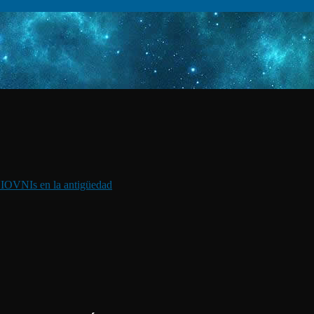
I
OVNIs en la antigüedad