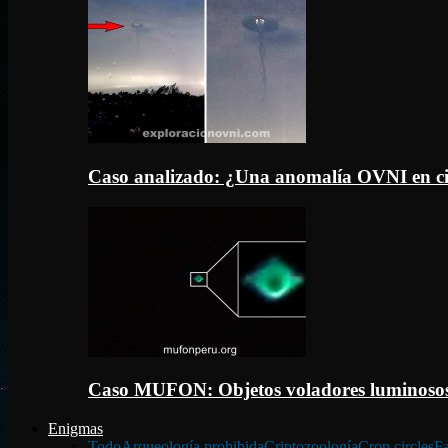
Caso analizado: ¿Una anomalía OVNI en c
Caso MUFON: Objetos voladores luminosos
Enigmas
Todo
Arqueología prohibida
Criptozoología
Crop circles
Fa