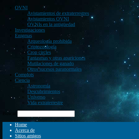
OVNI
Avistamientos de extraterrestres
Avistamientos OVNI
OVNIs en la antigüedad
Investigaciones
Enigmas
Arqueología prohibida
Criptozoología
Crop circles
Fantasmas y otras apariciones
Mutilaciones de ganado
Otros sucesos paranormales
Complots
Ciencia
Astronomía
Descubrimientos
Universo
Vida extraterrestre
Buscar
Home
Acerca de
Sitios amigos