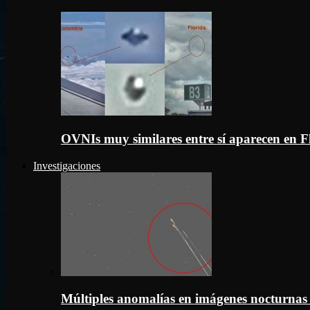
OVNIs muy similares entre sí aparecen en 
Investigaciones
Múltiples anomalías en imágenes nocturnas