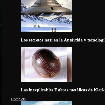
Los secretos nazi en la Antártida y tecnologí
Las inexplicables Esferas metálicas de Kler
Complots