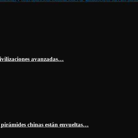
ivilizaciones avanzadas…
s pirámides chinas están envueltas…