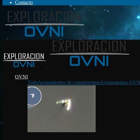
Contacto
Exploración OVNI
OVNI
Todo
Avistamientos de extraterrestres
Avistamientos OVN