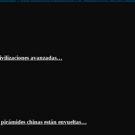
ivilizaciones avanzadas…
s pirámides chinas están envueltas…