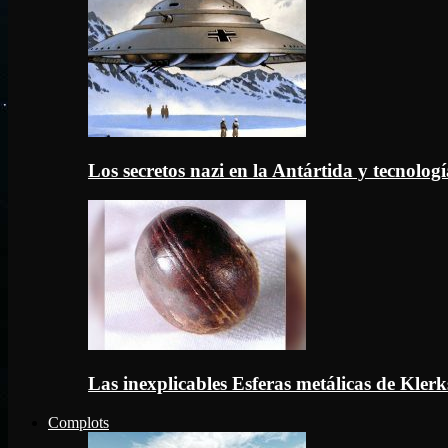
Los secretos nazi en la Antártida y tecnologí
Las inexplicables Esferas metálicas de Kler
Complots