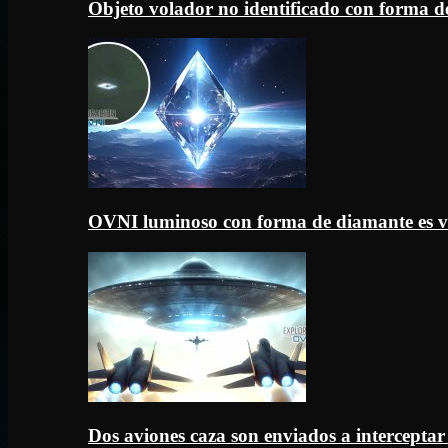
Objeto volador no identificado con forma d
OVNI luminoso con forma de diamante es v
Dos aviones caza son enviados a intercept