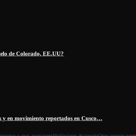
ielo de Colorado, EE.UU?
 y en movimiento reportados en Cusco…
ntasmas y otras apariciones
Mutilaciones de ganado
Otros sucesos para