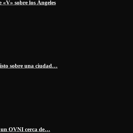
e «V» sobre los Ángeles
isto sobre una ciudad…
ar un OVNI cerca de…