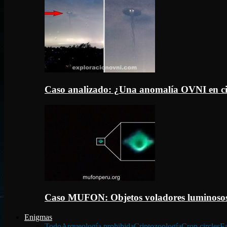
Caso analizado: ¿Una anomalía OVNI en c
Caso MUFON: Objetos voladores luminosos
Enigmas
Todo
Arqueología prohibida
Criptozoología
Crop circles
Fa