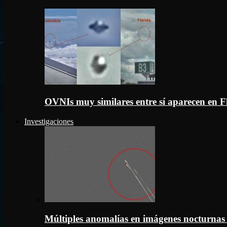
OVNIs muy similares entre sí aparecen en 
Investigaciones
Múltiples anomalías en imágenes nocturnas