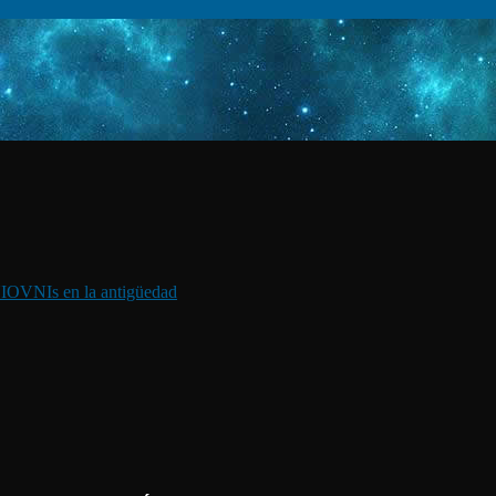
I
OVNIs en la antigüedad