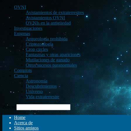
OVNI
Avistamientos de extraterrestres
Avistamientos OVNI
OVNIs en la antigüedad
Investigaciones
Enigmas
Arqueología prohibida
Criptozoología
Crop circles
Fantasmas y otras apariciones
Mutilaciones de ganado
Otros sucesos paranormales
Complots
Ciencia
Astronomía
Descubrimientos
Universo
Vida extraterrestre
Buscar
Home
Acerca de
Sitios amigos