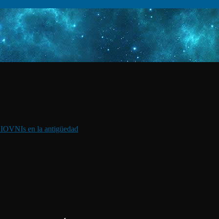
I
OVNIs en la antigüedad