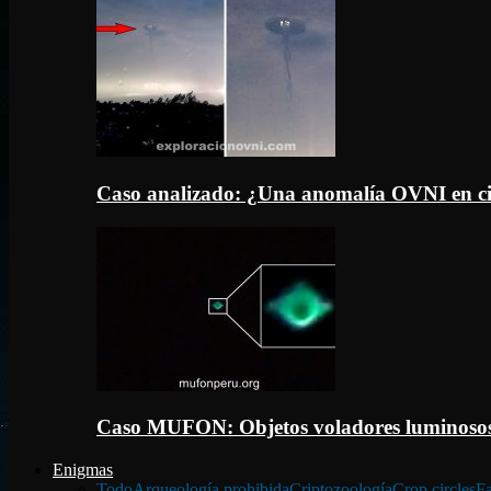
Caso analizado: ¿Una anomalía OVNI en c
Caso MUFON: Objetos voladores luminosos
Enigmas
Todo
Arqueología prohibida
Criptozoología
Crop circles
Fa