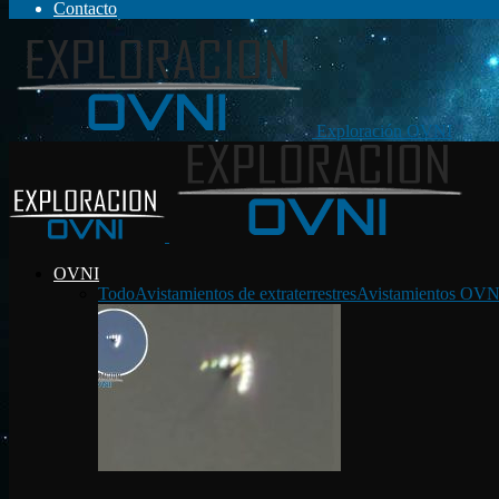
Contacto
Exploración OVNI
OVNI
Todo
Avistamientos de extraterrestres
Avistamientos OVN