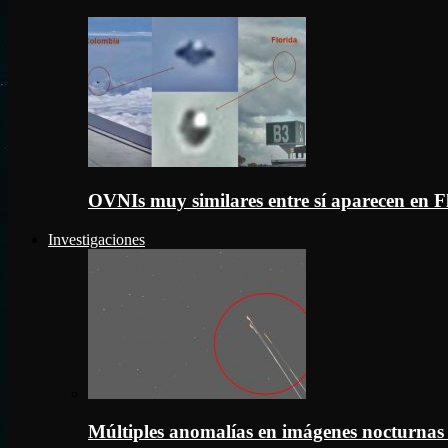
OVNIs muy similares entre sí aparecen en 
Investigaciones
Múltiples anomalías en imágenes nocturnas