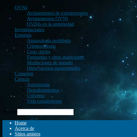
OVNI
Avistamientos de extraterrestres
Avistamientos OVNI
OVNIs en la antigüedad
Investigaciones
Enigmas
Arqueología prohibida
Criptozoología
Crop circles
Fantasmas y otras apariciones
Mutilaciones de ganado
Otros sucesos paranormales
Complots
Ciencia
Astronomía
Descubrimientos
Universo
Vida extraterrestre
Buscar
Home
Acerca de
Sitios amigos