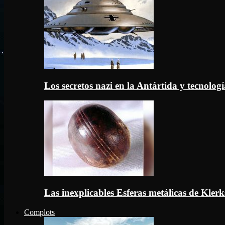
Los secretos nazi en la Antártida y tecnologí
Las inexplicables Esferas metálicas de Kler
Complots