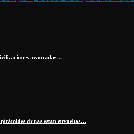
ivilizaciones avanzadas…
s pirámides chinas están envueltas…