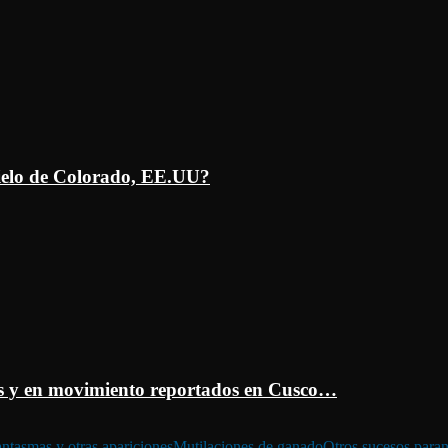
ielo de Colorado, EE.UU?
 y en movimiento reportados en Cusco…
ntasmas y otras apariciones
Mutilaciones de ganado
Otros sucesos para