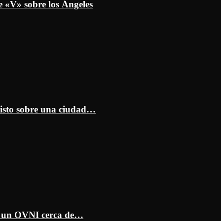
e «V» sobre los Ángeles
isto sobre una ciudad…
ar un OVNI cerca de…