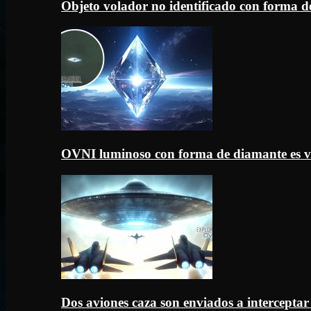
Objeto volador no identificado con forma d
OVNI luminoso con forma de diamante es v
Dos aviones caza son enviados a intercept