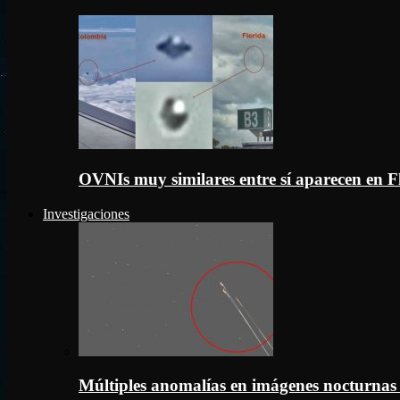
OVNIs muy similares entre sí aparecen en 
Investigaciones
Múltiples anomalías en imágenes nocturnas