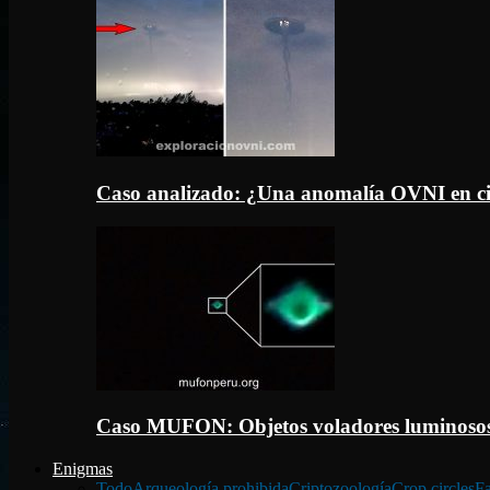
Caso analizado: ¿Una anomalía OVNI en c
Caso MUFON: Objetos voladores luminosos
Enigmas
Todo
Arqueología prohibida
Criptozoología
Crop circles
Fa