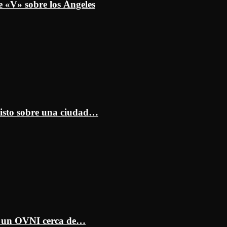
e «V» sobre los Ángeles
isto sobre una ciudad…
ar un OVNI cerca de…