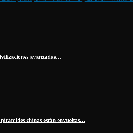
ivilizaciones avanzadas…
s pirámides chinas están envueltas…