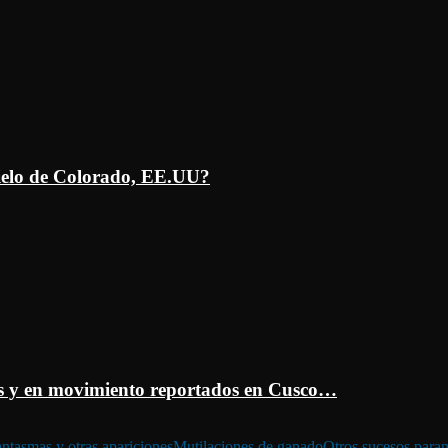
ielo de Colorado, EE.UU?
 y en movimiento reportados en Cusco…
ntasmas y otras apariciones
Mutilaciones de ganado
Otros sucesos para