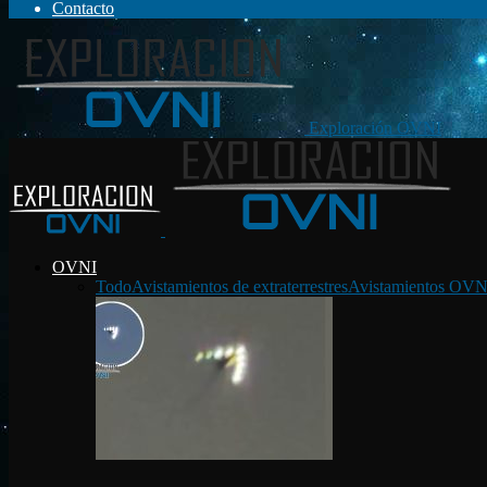
Contacto
Exploración OVNI
OVNI
Todo
Avistamientos de extraterrestres
Avistamientos OVN