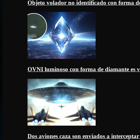
Objeto volador no identificado con forma d
OVNI luminoso con forma de diamante es v
Dos aviones caza son enviados a intercept