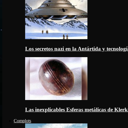
Los secretos nazi en la Antártida y tecnologí
Las inexplicables Esferas metálicas de Kler
Complots