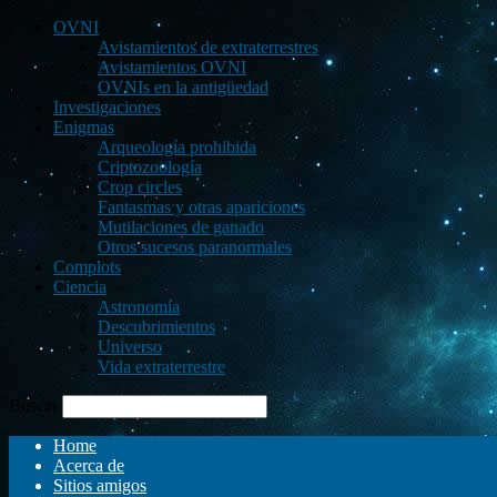
OVNI
Avistamientos de extraterrestres
Avistamientos OVNI
OVNIs en la antigüedad
Investigaciones
Enigmas
Arqueología prohibida
Criptozoología
Crop circles
Fantasmas y otras apariciones
Mutilaciones de ganado
Otros sucesos paranormales
Complots
Ciencia
Astronomía
Descubrimientos
Universo
Vida extraterrestre
Buscar
Home
Acerca de
Sitios amigos