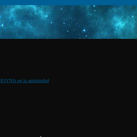
I
OVNIs en la antigüedad