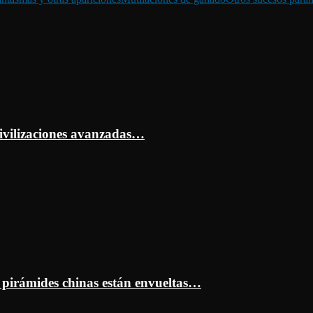
ivilizaciones avanzadas…
s pirámides chinas están envueltas…