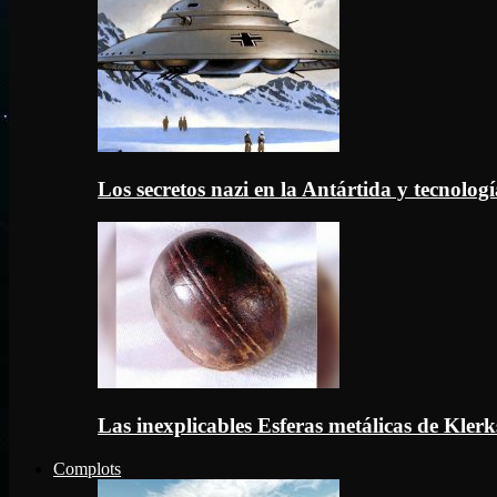
Los secretos nazi en la Antártida y tecnologí
Las inexplicables Esferas metálicas de Kler
Complots