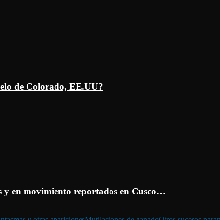
ielo de Colorado, EE.UU?
 y en movimiento reportados en Cusco…
ntasmas y otras apariciones
Mutilaciones de ganado
Otros sucesos para