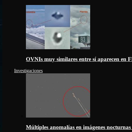
OVNIs muy similares entre sí aparecen en 
Investigaciones
Múltiples anomalías en imágenes nocturnas