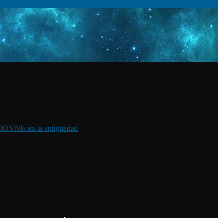
I
OVNIs en la antigüedad