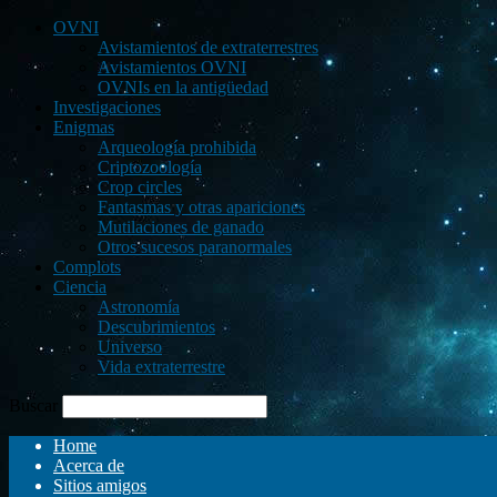
OVNI
Avistamientos de extraterrestres
Avistamientos OVNI
OVNIs en la antigüedad
Investigaciones
Enigmas
Arqueología prohibida
Criptozoología
Crop circles
Fantasmas y otras apariciones
Mutilaciones de ganado
Otros sucesos paranormales
Complots
Ciencia
Astronomía
Descubrimientos
Universo
Vida extraterrestre
Buscar
Home
Acerca de
Sitios amigos