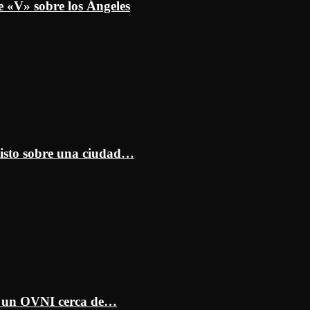
e «V» sobre los Ángeles
isto sobre una ciudad…
ar un OVNI cerca de…