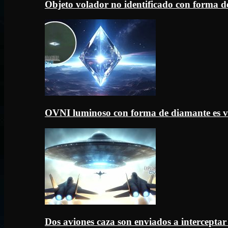
Objeto volador no identificado con forma d
OVNI luminoso con forma de diamante es v
Dos aviones caza son enviados a intercept