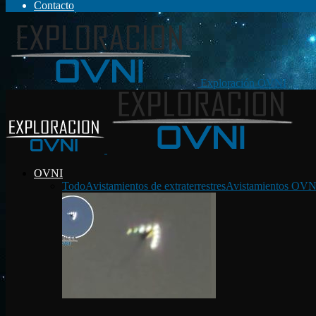
Contacto
Exploración OVNI
OVNI
Todo
Avistamientos de extraterrestres
Avistamientos OVN