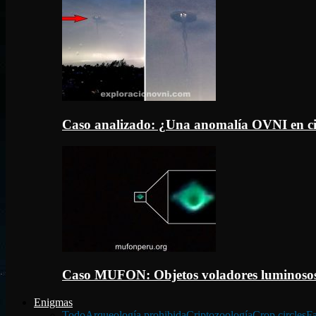
Caso analizado: ¿Una anomalía OVNI en c
Caso MUFON: Objetos voladores luminosos
Enigmas
Todo
Arqueología prohibida
Criptozoología
Crop circles
Fa