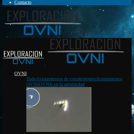
Contacto
Exploración OVNI
OVNI
Todo
Avistamientos de extraterrestres
Avistamientos
OVNI
OVNIs en la antigüedad