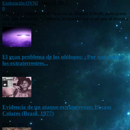
Exploración OVNI
-
May 14, 2015
0
Circula por internet una declaración de Donald Schmitt, participante
principal del evento Be Witness, aceptando que el ser que se muestra
en las diapositivas...
El gran problema de los ufólogos: ¿Por qué vienen
los extraterrestres...
Nov 26, 2012
Evidencia de un ataque extraterrestre: El caso
Colares (Brasil, 1977)
Ene 21, 2012