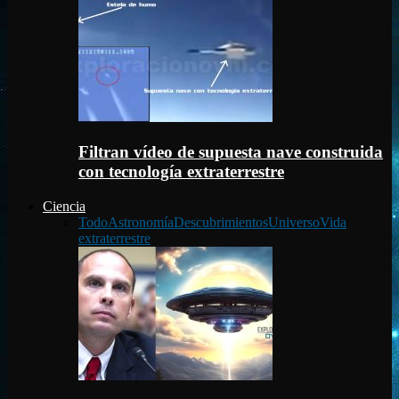
Filtran vídeo de supuesta nave construida
con tecnología extraterrestre
Ciencia
Todo
Astronomía
Descubrimientos
Universo
Vida
extraterrestre