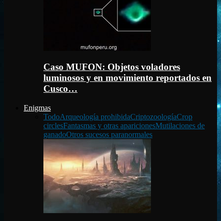
Caso MUFON: Objetos voladores
luminosos y en movimiento reportados en
Cusco…
Enigmas
Todo
Arqueología prohibida
Criptozoología
Crop
circles
Fantasmas y otras apariciones
Mutilaciones de
ganado
Otros sucesos paranormales