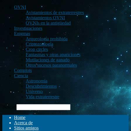
OVNI
Avistamientos de extraterrestres
Avistamientos OVNI
OVNIs en la antigüedad
Investigaciones
Enigmas
Arqueología prohibida
Criptozoología
Crop circles
Fantasmas y otras apariciones
Mutilaciones de ganado
Otros sucesos paranormales
Complots
Ciencia
Astronomía
Descubrimientos
Universo
Vida extraterrestre
Buscar
Home
Acerca de
Sitios amigos