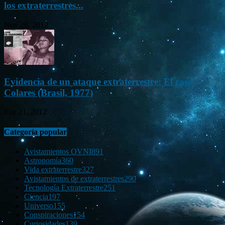
los extraterrestres...
Nov 26, 2012
Evidencia de un ataque extraterrestre: El caso
Colares (Brasil, 1977)
Ene 21, 2012
Categoría popular
Avistamientos OVNI
891
Astronomía
360
Vida extraterrestre
327
Avistamientos de extraterrestres
290
Tecnología Extraterrestre
251
Ciencia
197
Universo
155
Conspiraciones
154
Curiosidades
139