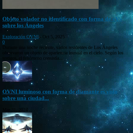
Objeto volador no identificado con forma de «V»
sobre los Ángeles
Exploración OVNI
-
Oct 5, 2025
0
Durante una noche reciente, varios residentes de Los Ángeles
observaron un objeto de apariencia inusual en el cielo. Según los
testigos, el fenómeno consistía...
OVNI luminoso con forma de diamante es visto
sobre una ciudad...
Mar 31, 2024