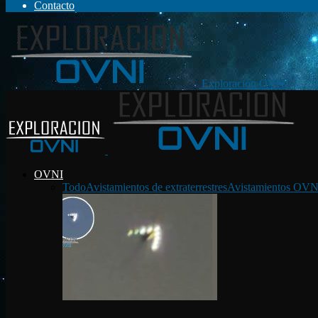
Contacto
Exploración OVNI
OVNI
Todo
Avistamientos de extraterrestres
Avistamientos OVN