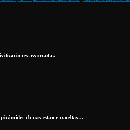
ivilizaciones avanzadas…
s pirámides chinas están envueltas…