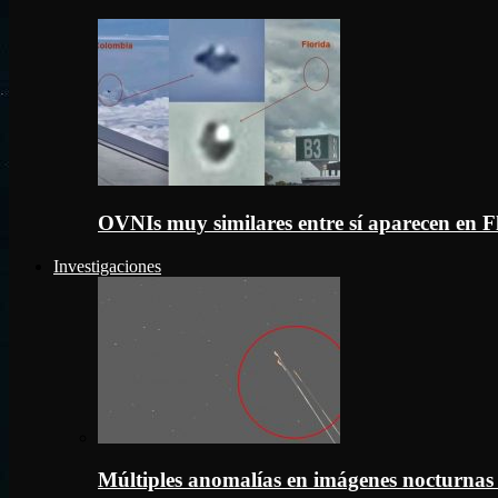
OVNIs muy similares entre sí aparecen en 
Investigaciones
Múltiples anomalías en imágenes nocturnas