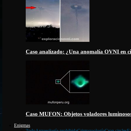
Caso analizado: ¿Una anomalía OVNI en c
Caso MUFON: Objetos voladores luminosos
Enigmas
Todo
Arqueología prohibida
Criptozoología
Crop circles
Fa