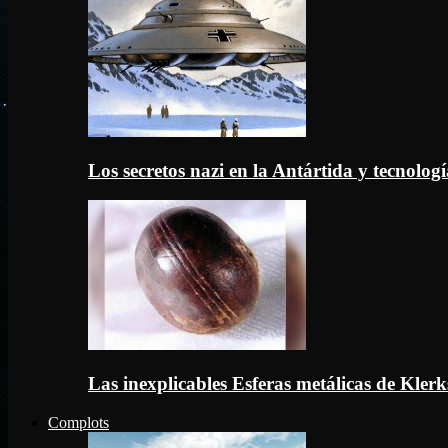
Los secretos nazi en la Antártida y tecnologí
Las inexplicables Esferas metálicas de Kler
Complots