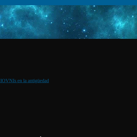
I
OVNIs en la antigüedad