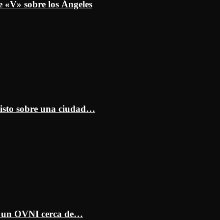
e «V» sobre los Ángeles
isto sobre una ciudad…
ar un OVNI cerca de…