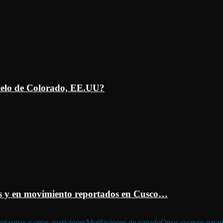
ielo de Colorado, EE.UU?
 y en movimiento reportados en Cusco…
ntasmas y otras apariciones
Mutilaciones de ganado
Otros sucesos para