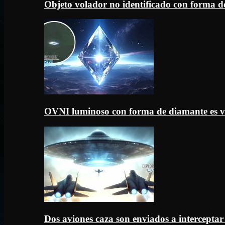
Objeto volador no identificado con forma d
OVNI luminoso con forma de diamante es v
Dos aviones caza son enviados a intercept