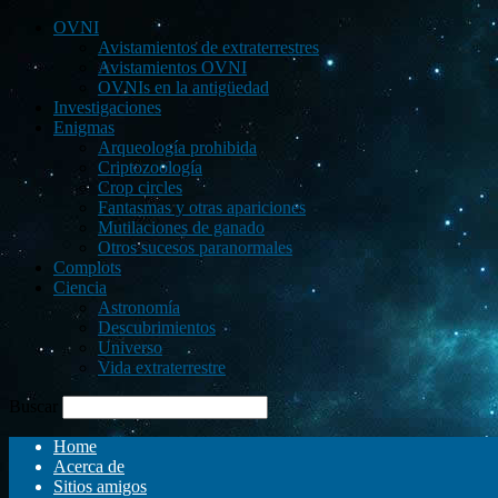
OVNI
Avistamientos de extraterrestres
Avistamientos OVNI
OVNIs en la antigüedad
Investigaciones
Enigmas
Arqueología prohibida
Criptozoología
Crop circles
Fantasmas y otras apariciones
Mutilaciones de ganado
Otros sucesos paranormales
Complots
Ciencia
Astronomía
Descubrimientos
Universo
Vida extraterrestre
Buscar
Home
Acerca de
Sitios amigos