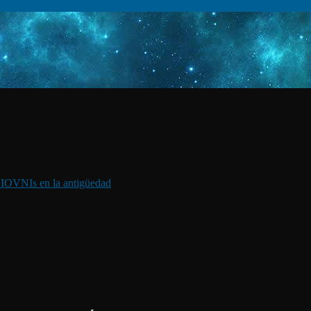
I
OVNIs en la antigüedad