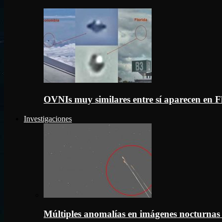
OVNIs muy similares entre sí aparecen en 
Investigaciones
Múltiples anomalías en imágenes nocturnas