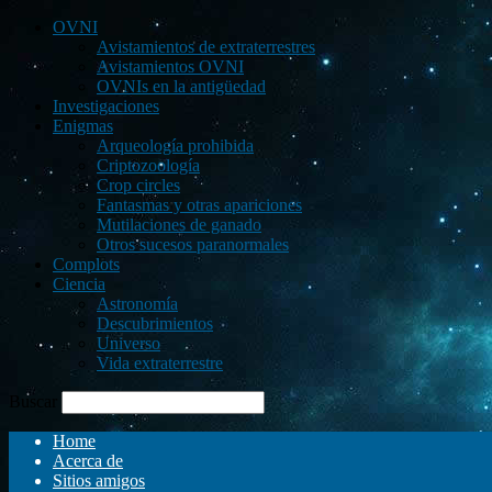
OVNI
Avistamientos de extraterrestres
Avistamientos OVNI
OVNIs en la antigüedad
Investigaciones
Enigmas
Arqueología prohibida
Criptozoología
Crop circles
Fantasmas y otras apariciones
Mutilaciones de ganado
Otros sucesos paranormales
Complots
Ciencia
Astronomía
Descubrimientos
Universo
Vida extraterrestre
Buscar
Home
Acerca de
Sitios amigos