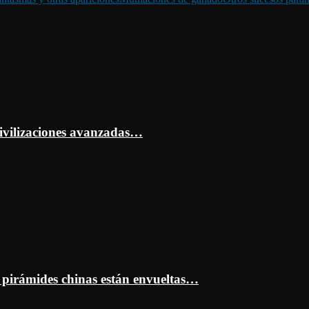
ivilizaciones avanzadas…
s pirámides chinas están envueltas…