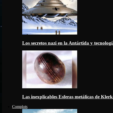
Los secretos nazi en la Antártida y tecnologí
Las inexplicables Esferas metálicas de Kler
Complots