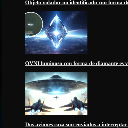
Objeto volador no identificado con forma d
OVNI luminoso con forma de diamante es v
Dos aviones caza son enviados a intercept