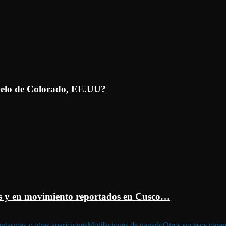
ielo de Colorado, EE.UU?
 y en movimiento reportados en Cusco…
ntasmas y otras apariciones
Mutilaciones de ganado
Otros sucesos para