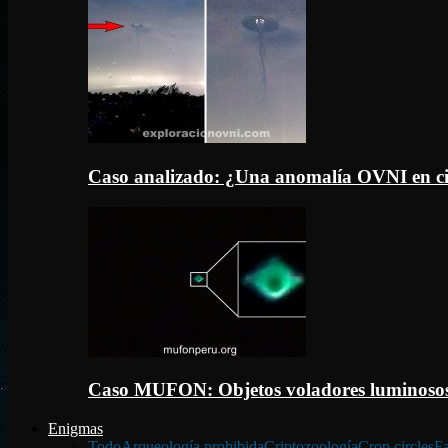
Caso analizado: ¿Una anomalía OVNI en c
Caso MUFON: Objetos voladores luminosos
Enigmas
Todo
Arqueología prohibida
Criptozoología
Crop circles
Fa