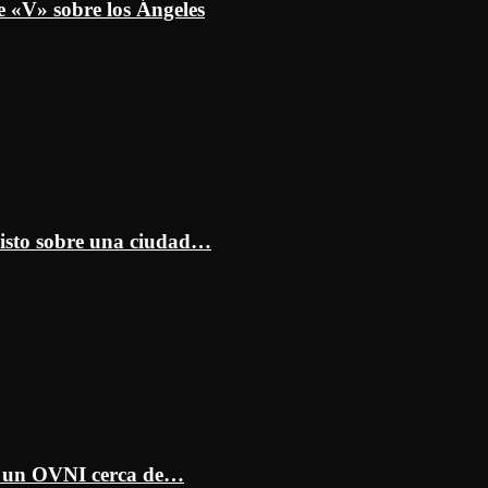
e «V» sobre los Ángeles
isto sobre una ciudad…
ar un OVNI cerca de…