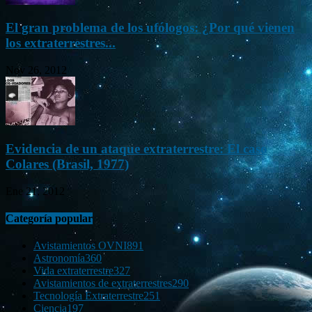
El gran problema de los ufólogos: ¿Por qué vienen
los extraterrestres...
Nov 26, 2012
Evidencia de un ataque extraterrestre: El caso
Colares (Brasil, 1977)
Ene 21, 2012
Categoría popular
Avistamientos OVNI
891
Astronomía
360
Vida extraterrestre
327
Avistamientos de extraterrestres
290
Tecnología Extraterrestre
251
Ciencia
197