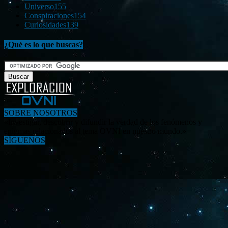
Universo
155
Conspiraciones
154
Curiosidades
139
¿Qué es lo que buscas?
SOBRE NOSOTROS
«Investigar, descubrir y difundir la verdad de los fenómenos y
enigmas relacionados al tema OVNI en nuestro mundo.»
SÍGUENOS