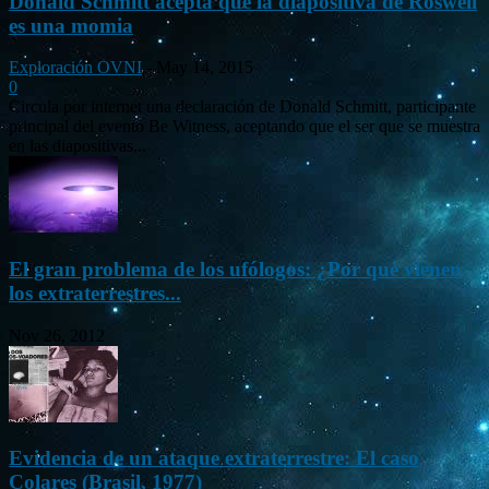
Donald Schmitt acepta que la diapositiva de Roswell
es una momia
Exploración OVNI
-
May 14, 2015
0
Circula por internet una declaración de Donald Schmitt, participante
principal del evento Be Witness, aceptando que el ser que se muestra
en las diapositivas...
El gran problema de los ufólogos: ¿Por qué vienen
los extraterrestres...
Nov 26, 2012
Evidencia de un ataque extraterrestre: El caso
Colares (Brasil, 1977)