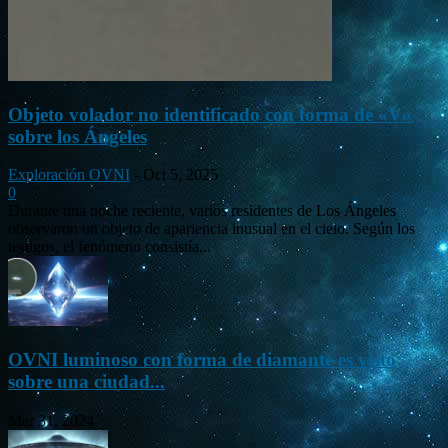
Objeto volador no identificado con forma de «V»
sobre los Ángeles
Exploración OVNI
-
Oct 5, 2025
0
Durante una noche reciente, varios residentes de Los Ángeles
observaron un objeto de apariencia inusual en el cielo. Según los
testigos, el fenómeno consistía...
OVNI luminoso con forma de diamante es visto
sobre una ciudad...
Mar 31, 2024