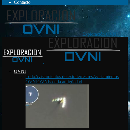
Contacto
Exploración OVNI
OVNI
Todo
Avistamientos de extraterrestres
Avistamientos
OVNI
OVNIs en la antigüedad