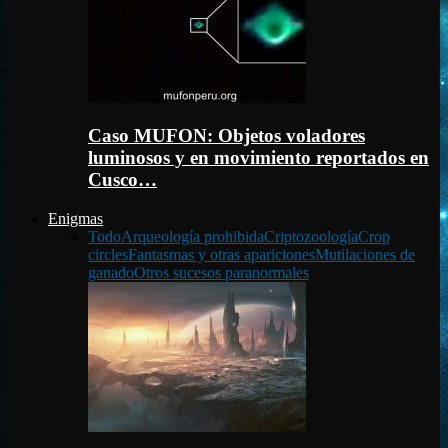
Caso MUFON: Objetos voladores
luminosos y en movimiento reportados en
Cusco…
Enigmas
Todo
Arqueología prohibida
Criptozoología
Crop
circles
Fantasmas y otras apariciones
Mutilaciones de
ganado
Otros sucesos paranormales