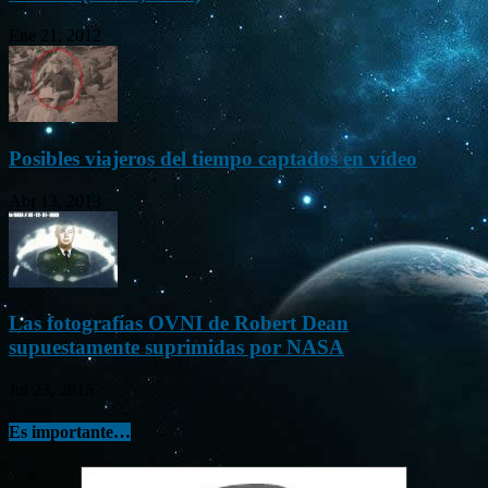
Ene 21, 2012
Posibles viajeros del tiempo captados en vídeo
Abr 13, 2013
Las fotografías OVNI de Robert Dean
supuestamente suprimidas por NASA
Jul 23, 2015
Es importante…