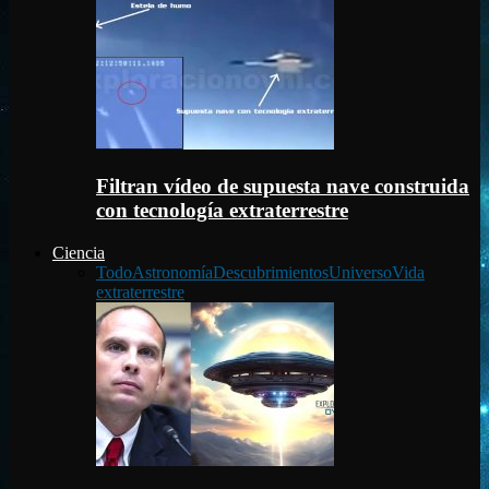
Filtran vídeo de supuesta nave construida
con tecnología extraterrestre
Ciencia
Todo
Astronomía
Descubrimientos
Universo
Vida
extraterrestre