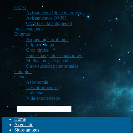
OVNI
Avistamientos de extraterrestres
Avistamientos OVNI
OVNIs en la antigüedad
Investigaciones
Enigmas
Arqueología prohibida
Criptozoología
Crop circles
Fantasmas y otras apariciones
Mutilaciones de ganado
Otros sucesos paranormales
Complots
Ciencia
Astronomía
Descubrimientos
Universo
Vida extraterrestre
Buscar
Home
Acerca de
Sitios amigos