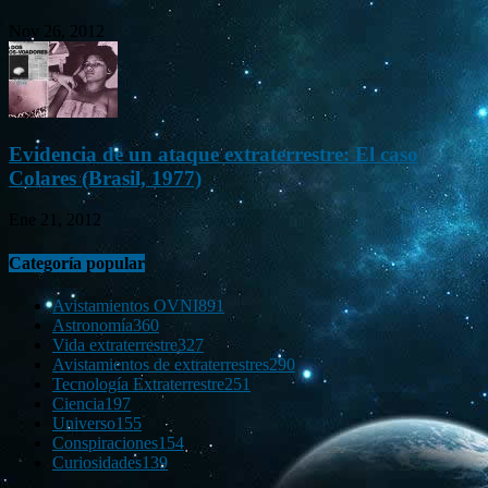
Nov 26, 2012
Evidencia de un ataque extraterrestre: El caso
Colares (Brasil, 1977)
Ene 21, 2012
Categoría popular
Avistamientos OVNI
891
Astronomía
360
Vida extraterrestre
327
Avistamientos de extraterrestres
290
Tecnología Extraterrestre
251
Ciencia
197
Universo
155
Conspiraciones
154
Curiosidades
139