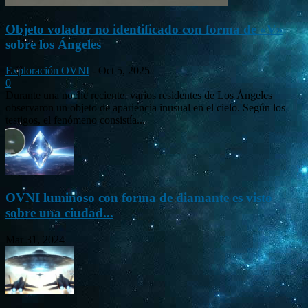
Objeto volador no identificado con forma de «V»
sobre los Ángeles
Exploración OVNI
-
Oct 5, 2025
0
Durante una noche reciente, varios residentes de Los Ángeles
observaron un objeto de apariencia inusual en el cielo. Según los
testigos, el fenómeno consistía...
OVNI luminoso con forma de diamante es visto
sobre una ciudad...
Mar 31, 2024