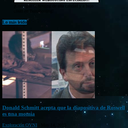
¡Consigue tu hosting de alta calidad y a bajo
costo en Banahosting!
Lo más leído
Donald Schmitt acepta que la diapositiva de Roswell
es una momia
Exploración OVNI
-
May 14, 2015