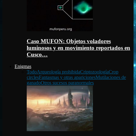
Caso MUFON: Objetos voladores
luminosos y en movimiento reportados en
Cusco…
Enigmas
Todo
Arqueología prohibida
Criptozoología
Crop
circles
Fantasmas y otras apariciones
Mutilaciones de
ganado
Otros sucesos paranormales