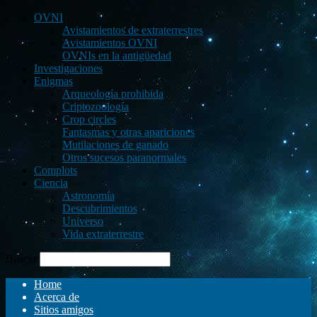
OVNI
Avistamientos de extraterrestres
Avistamientos OVNI
OVNIs en la antigüedad
Investigaciones
Enigmas
Arqueología prohibida
Criptozoología
Crop circles
Fantasmas y otras apariciones
Mutilaciones de ganado
Otros sucesos paranormales
Complots
Ciencia
Astronomía
Descubrimientos
Universo
Vida extraterrestre
Buscar
Home
Acerca de
Sitios amigos