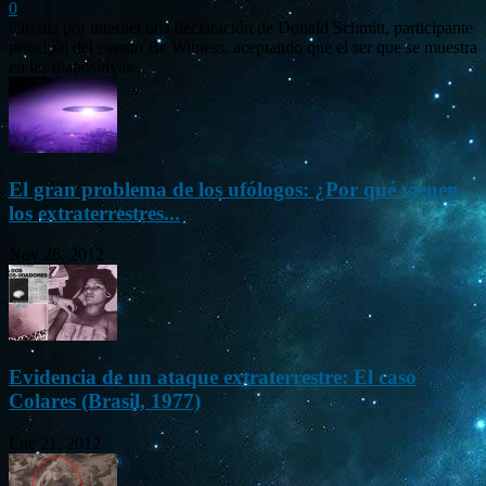
0
Circula por internet una declaración de Donald Schmitt, participante
principal del evento Be Witness, aceptando que el ser que se muestra
en las diapositivas...
El gran problema de los ufólogos: ¿Por qué vienen
los extraterrestres...
Nov 26, 2012
Evidencia de un ataque extraterrestre: El caso
Colares (Brasil, 1977)
Ene 21, 2012