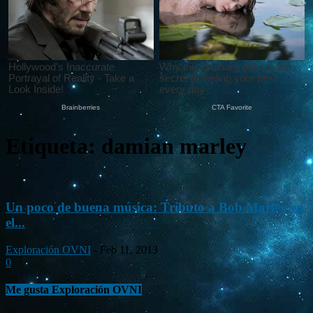
Etiqueta: damian marley
Un poco de buena música: Tributo a Bob Marley en
el...
Exploración OVNI
-
Feb 11, 2013
0
Me gusta Exploración OVNI