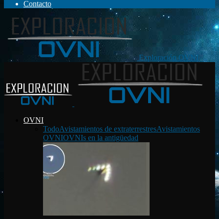
Contacto
Exploración OVNI
OVNI
Todo
Avistamientos de extraterrestres
Avistamientos
OVNI
OVNIs en la antigüedad