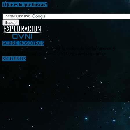
¿Qué es lo que buscas?
SOBRE NOSOTROS
«Investigar, descubrir y difundir la verdad de los fenómenos y
enigmas relacionados al tema OVNI en nuestro mundo.»
SÍGUENOS