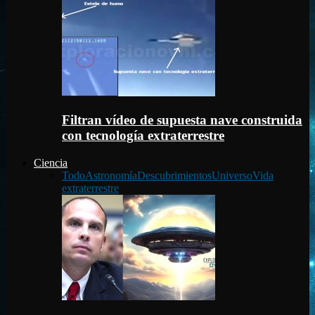
Filtran vídeo de supuesta nave construida
con tecnología extraterrestre
Ciencia
Todo
Astronomía
Descubrimientos
Universo
Vida
extraterrestre