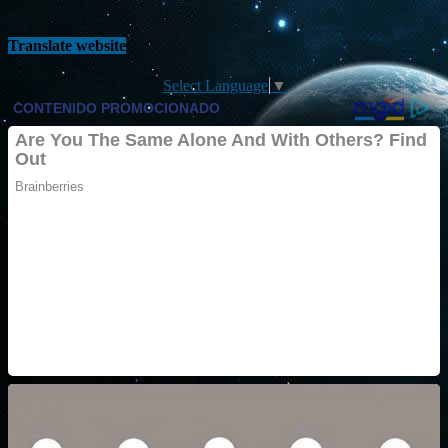
Translate website
Select Language
▼