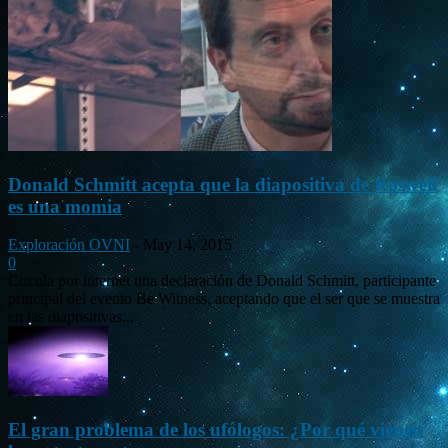
Donald Schmitt acepta que la diapositiva de Roswell
es una momia
Exploración OVNI
-
May 14, 2015
0
Circula por internet una declaración de Donald Schmitt, participante
principal del evento Be Witness, aceptando que el ser que se muestra
en las diapositivas...
El gran problema de los ufólogos: ¿Por qué vienen