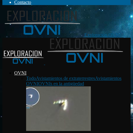
Contacto
Exploración OVNI
OVNI
Todo
Avistamientos de extraterrestres
Avistamientos
OVNI
OVNIs en la antigüedad