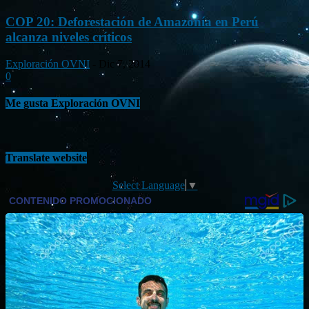
COP 20: Deforestación de Amazonía en Perú
alcanza niveles críticos
Exploración OVNI
-
Dic 7, 2014
0
Me gusta Exploración OVNI
Translate website
Select Language
▼