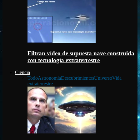
Filtran vídeo de supuesta nave construida
con tecnología extraterrestre
Ciencia
Todo
Astronomía
Descubrimientos
Universo
Vida
extraterrestre