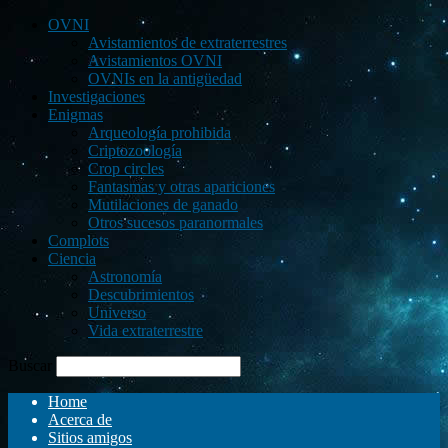
OVNI
Avistamientos de extraterrestres
Avistamientos OVNI
OVNIs en la antigüedad
Investigaciones
Enigmas
Arqueología prohibida
Criptozoología
Crop circles
Fantasmas y otras apariciones
Mutilaciones de ganado
Otros sucesos paranormales
Complots
Ciencia
Astronomía
Descubrimientos
Universo
Vida extraterrestre
Buscar
Home
Acerca de
Sitios amigos