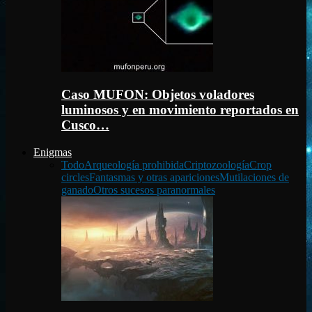
Caso MUFON: Objetos voladores
luminosos y en movimiento reportados en
Cusco…
Enigmas
Todo
Arqueología prohibida
Criptozoología
Crop
circles
Fantasmas y otras apariciones
Mutilaciones de
ganado
Otros sucesos paranormales