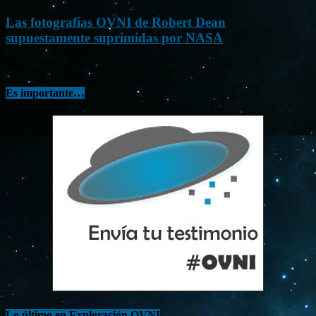
Las fotografías OVNI de Robert Dean
supuestamente suprimidas por NASA
Jul 23, 2015
Es importante…
Lo último en Exploración OVNI