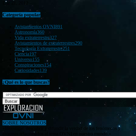
Ene 21, 2012
Categoría popular
Avistamientos OVNI
891
Astronomía
360
Vida extraterrestre
327
Avistamientos de extraterrestres
290
Tecnología Extraterrestre
251
Ciencia
197
Universo
155
Conspiraciones
154
Curiosidades
139
¿Qué es lo que buscas?
SOBRE NOSOTROS
«Investigar, descubrir y difundir la verdad de los fenómenos y
enigmas relacionados al tema OVNI en nuestro mundo.»