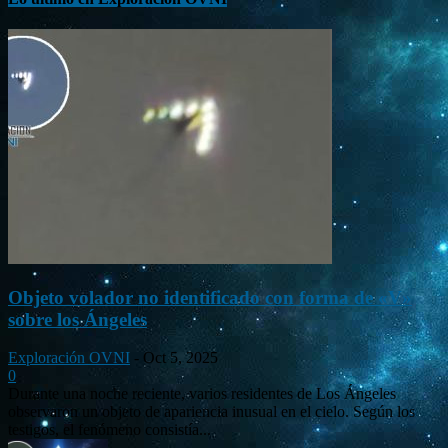
Objeto volador no identificado con forma de «V»
sobre los Ángeles
Exploración OVNI
-
Oct 5, 2025
0
Durante una noche reciente, varios residentes de Los Ángeles
observaron un objeto de apariencia inusual en el cielo. Según los
testigos, el fenómeno consistía...