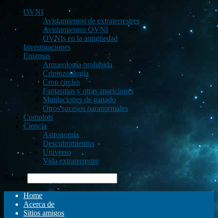
OVNI
Avistamientos de extraterrestres
Avistamientos OVNI
OVNIs en la antigüedad
Investigaciones
Enigmas
Arqueología prohibida
Criptozoología
Crop circles
Fantasmas y otras apariciones
Mutilaciones de ganado
Otros sucesos paranormales
Complots
Ciencia
Astronomía
Descubrimientos
Universo
Vida extraterrestre
Buscar
Home
Acerca de
Sitios amigos