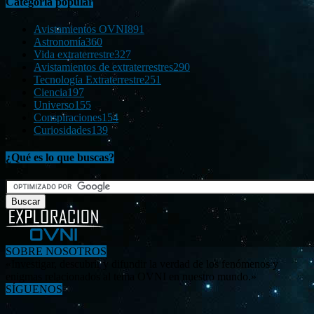
Categoría popular
Avistamientos OVNI
891
Astronomía
360
Vida extraterrestre
327
Avistamientos de extraterrestres
290
Tecnología Extraterrestre
251
Ciencia
197
Universo
155
Conspiraciones
154
Curiosidades
139
¿Qué es lo que buscas?
SOBRE NOSOTROS
«Investigar, descubrir y difundir la verdad de los fenómenos y
enigmas relacionados al tema OVNI en nuestro mundo.»
SÍGUENOS