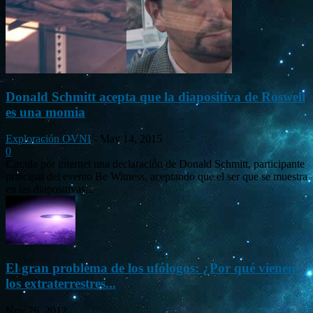
Donald Schmitt acepta que la diapositiva de Roswell
es una momia
Exploración OVNI
-
May 14, 2015
0
Circula por internet una declaración de Donald Schmitt, participante
principal del evento Be Witness, aceptando que el ser que se muestra
en las diapositivas...
El gran problema de los ufólogos: ¿Por qué vienen
los extraterrestres...
Nov 26, 2012