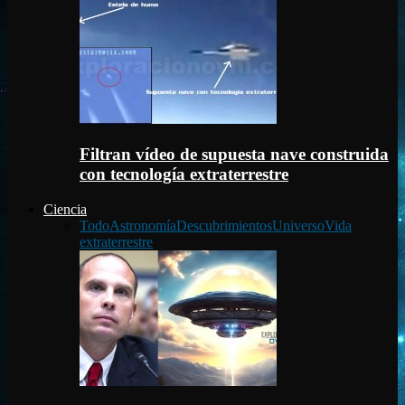
Filtran vídeo de supuesta nave construida
con tecnología extraterrestre
Ciencia
Todo
Astronomía
Descubrimientos
Universo
Vida
extraterrestre