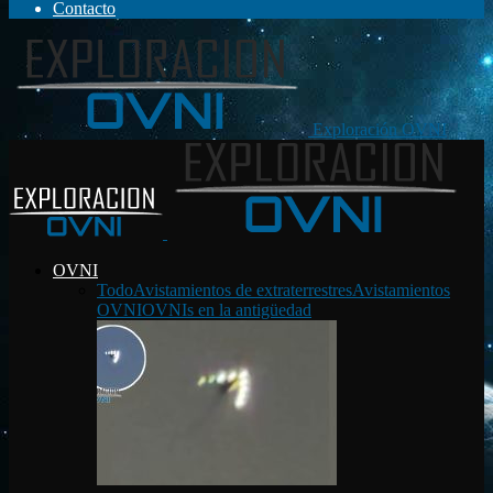
Contacto
Exploración OVNI
OVNI
Todo
Avistamientos de extraterrestres
Avistamientos
OVNI
OVNIs en la antigüedad