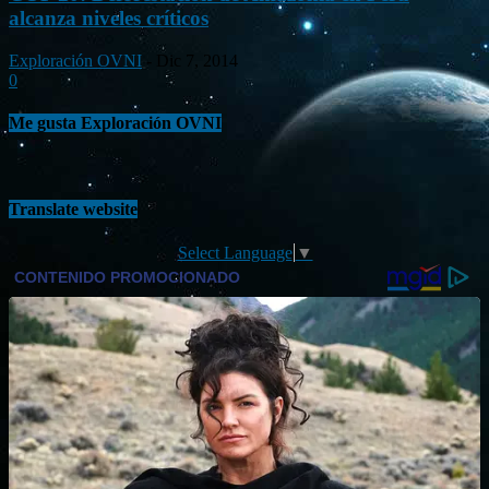
alcanza niveles críticos
Exploración OVNI
-
Dic 7, 2014
0
Me gusta Exploración OVNI
Translate website
Select Language
▼