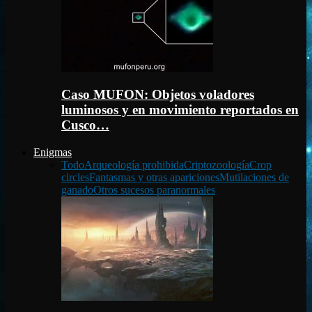
Caso MUFON: Objetos voladores
luminosos y en movimiento reportados en
Cusco…
Enigmas
Todo
Arqueología prohibida
Criptozoología
Crop
circles
Fantasmas y otras apariciones
Mutilaciones de
ganado
Otros sucesos paranormales