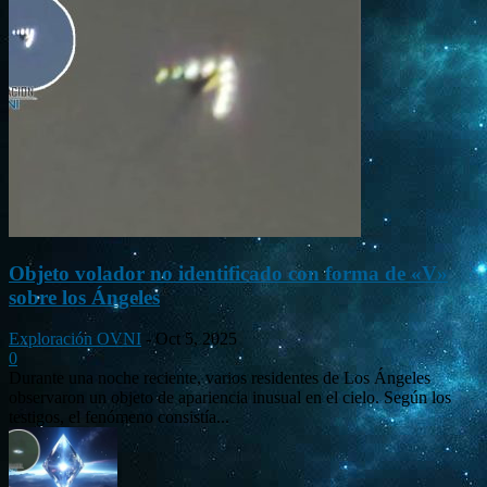
Objeto volador no identificado con forma de «V»
sobre los Ángeles
Exploración OVNI
-
Oct 5, 2025
0
Durante una noche reciente, varios residentes de Los Ángeles
observaron un objeto de apariencia inusual en el cielo. Según los
testigos, el fenómeno consistía...