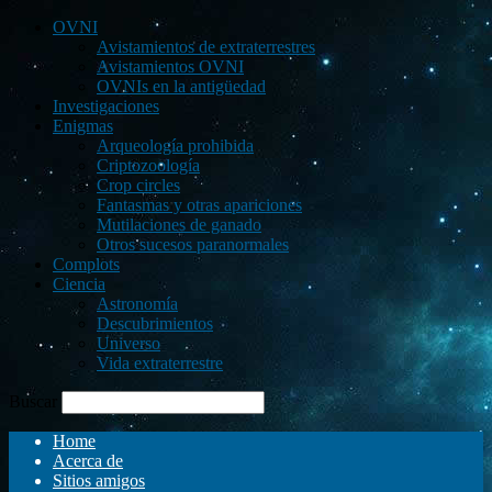
OVNI
Avistamientos de extraterrestres
Avistamientos OVNI
OVNIs en la antigüedad
Investigaciones
Enigmas
Arqueología prohibida
Criptozoología
Crop circles
Fantasmas y otras apariciones
Mutilaciones de ganado
Otros sucesos paranormales
Complots
Ciencia
Astronomía
Descubrimientos
Universo
Vida extraterrestre
Buscar
Home
Acerca de
Sitios amigos