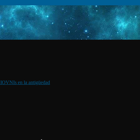
I
OVNIs en la antigüedad