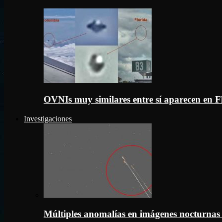
OVNIs muy similares entre sí aparecen en 
Investigaciones
Múltiples anomalías en imágenes nocturnas