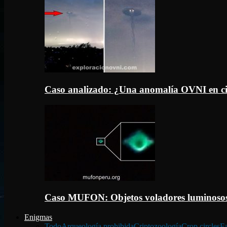
Caso analizado: ¿Una anomalía OVNI en c
Caso MUFON: Objetos voladores luminosos
Enigmas
Todo
Arqueología prohibida
Criptozoología
Crop circles
Fa