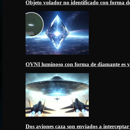
Objeto volador no identificado con forma d
OVNI luminoso con forma de diamante es v
Dos aviones caza son enviados a intercept