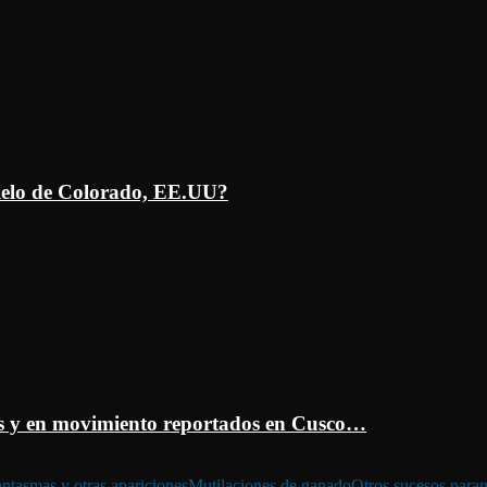
ielo de Colorado, EE.UU?
 y en movimiento reportados en Cusco…
ntasmas y otras apariciones
Mutilaciones de ganado
Otros sucesos para