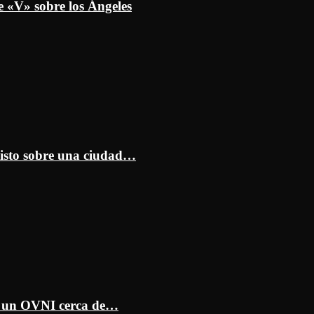
e «V» sobre los Ángeles
isto sobre una ciudad…
ar un OVNI cerca de…