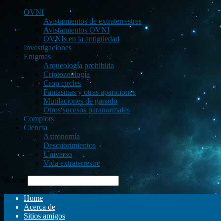
OVNI
Avistamientos de extraterrestres
Avistamientos OVNI
OVNIs en la antigüedad
Investigaciones
Enigmas
Arqueología prohibida
Criptozoología
Crop circles
Fantasmas y otras apariciones
Mutilaciones de ganado
Otros sucesos paranormales
Complots
Ciencia
Astronomía
Descubrimientos
Universo
Vida extraterrestre
Buscar
Home
Acerca de
Sitios amigos