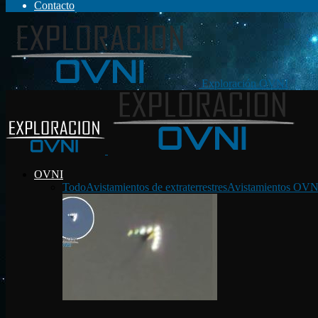
Contacto
Exploración OVNI
OVNI
Todo
Avistamientos de extraterrestres
Avistamientos OVN