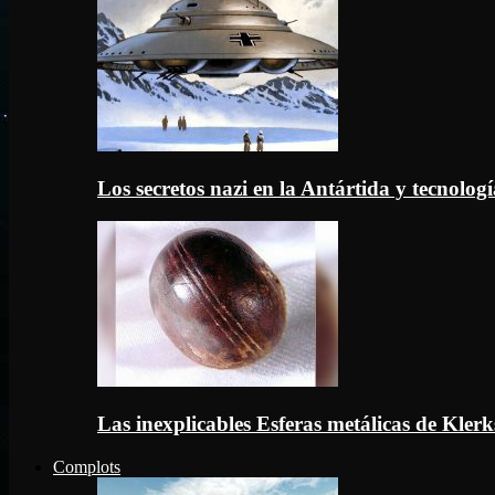
Los secretos nazi en la Antártida y tecnologí
Las inexplicables Esferas metálicas de Kler
Complots