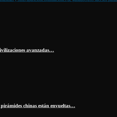
ivilizaciones avanzadas…
s pirámides chinas están envueltas…