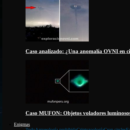
Caso analizado: ¿Una anomalía OVNI en c
Caso MUFON: Objetos voladores luminosos
Enigmas
Todo
Arqueología prohibida
Criptozoología
Crop circles
Fa