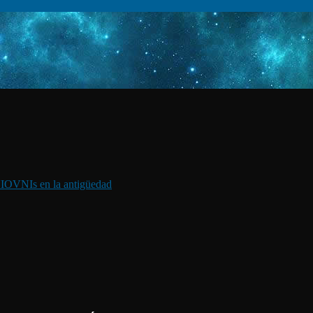
I
OVNIs en la antigüedad