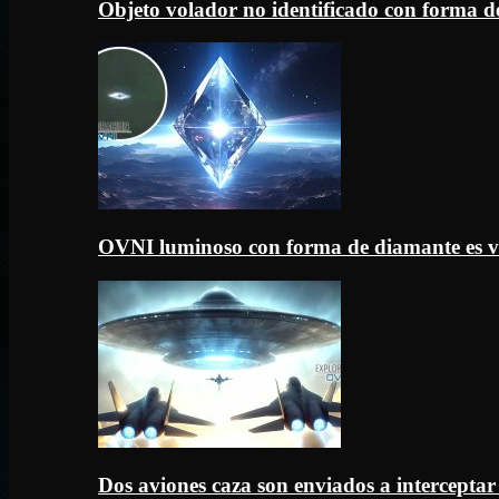
Objeto volador no identificado con forma d
OVNI luminoso con forma de diamante es v
Dos aviones caza son enviados a intercept