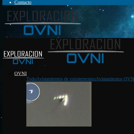
Contacto
Exploración OVNI
OVNI
Todo
Avistamientos de extraterrestres
Avistamientos OVN