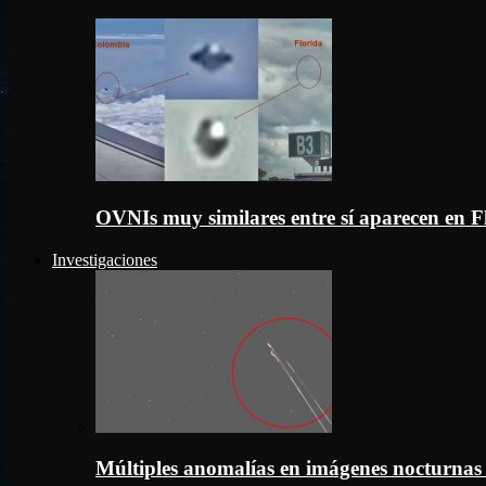
OVNIs muy similares entre sí aparecen en 
Investigaciones
Múltiples anomalías en imágenes nocturnas