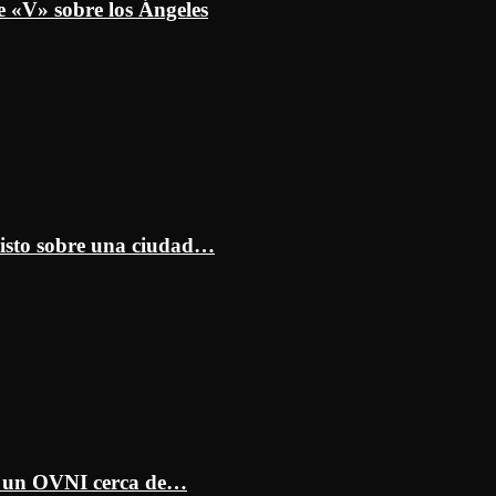
e «V» sobre los Ángeles
isto sobre una ciudad…
ar un OVNI cerca de…