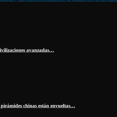
ivilizaciones avanzadas…
s pirámides chinas están envueltas…