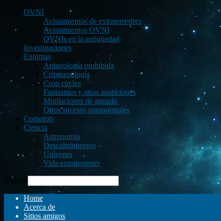
OVNI
Avistamientos de extraterrestres
Avistamientos OVNI
OVNIs en la antigüedad
Investigaciones
Enigmas
Arqueología prohibida
Criptozoología
Crop circles
Fantasmas y otras apariciones
Mutilaciones de ganado
Otros sucesos paranormales
Complots
Ciencia
Astronomía
Descubrimientos
Universo
Vida extraterrestre
Buscar
Home
Acerca de
Sitios amigos