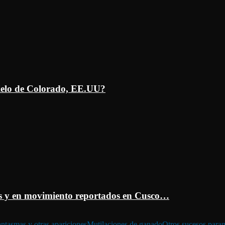
ielo de Colorado, EE.UU?
 y en movimiento reportados en Cusco…
ntasmas y otras apariciones
Mutilaciones de ganado
Otros sucesos para