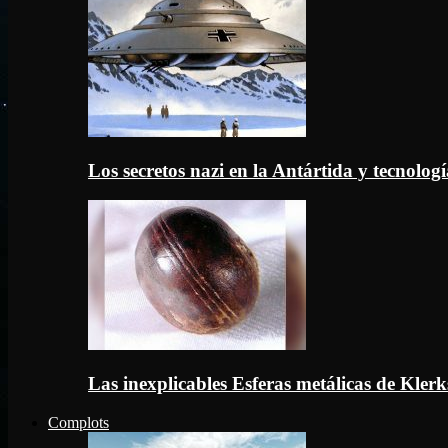
Los secretos nazi en la Antártida y tecnologí
Las inexplicables Esferas metálicas de Kler
Complots