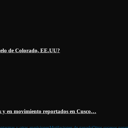
ielo de Colorado, EE.UU?
 y en movimiento reportados en Cusco…
ntasmas y otras apariciones
Mutilaciones de ganado
Otros sucesos para