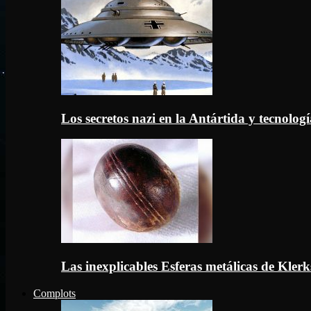
Los secretos nazi en la Antártida y tecnologí
Las inexplicables Esferas metálicas de Kler
Complots