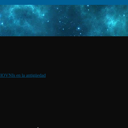
I
OVNIs en la antigüedad