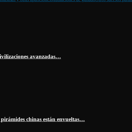
ivilizaciones avanzadas…
s pirámides chinas están envueltas…