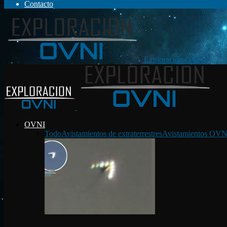
Contacto
Exploración OVNI
OVNI
Todo
Avistamientos de extraterrestres
Avistamientos OVN