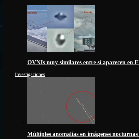
OVNIs muy similares entre sí aparecen en 
Investigaciones
Múltiples anomalías en imágenes nocturnas