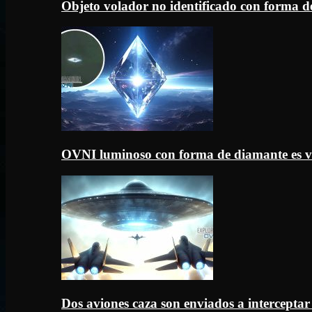
Objeto volador no identificado con forma d
OVNI luminoso con forma de diamante es v
Dos aviones caza son enviados a intercept