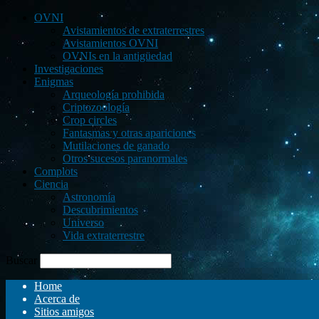
OVNI
Avistamientos de extraterrestres
Avistamientos OVNI
OVNIs en la antigüedad
Investigaciones
Enigmas
Arqueología prohibida
Criptozoología
Crop circles
Fantasmas y otras apariciones
Mutilaciones de ganado
Otros sucesos paranormales
Complots
Ciencia
Astronomía
Descubrimientos
Universo
Vida extraterrestre
Buscar
Home
Acerca de
Sitios amigos