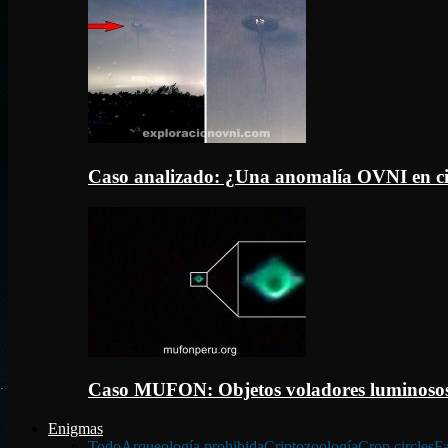
Caso analizado: ¿Una anomalía OVNI en c
Caso MUFON: Objetos voladores luminosos
Enigmas
Todo
Arqueología prohibida
Criptozoología
Crop circles
Fa