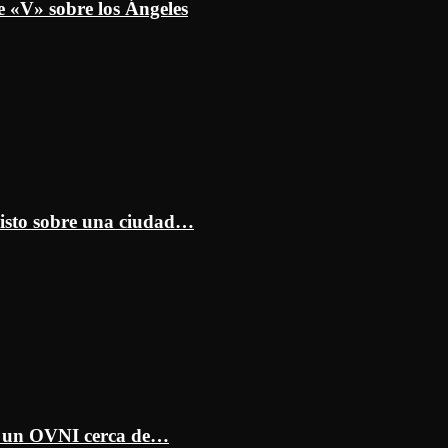
e «V» sobre los Ángeles
isto sobre una ciudad…
ar un OVNI cerca de…